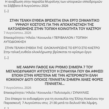
Η αναβίωση στην παραλία Μυρσίνης των ιστορικών ιπποδρομιών
το Σάββατο 8 Αυγούστου 2026
[...]
ΣΤΗΝ ΤΕΛΙΚΗ ΕΥΘΕΙΑ ΒΡΙΣΚΕΤΑΙ ΕΝΑ ΕΡΓΟ ΣΗΜΑΝΤΙΚΟ
ΥΨΗΛΟΥ ΚΟΣΤΟΥΣ ΓΙΑ ΤΗΝ ΑΠΟΚΑΤΑΣΤΑΣΗ ΤΗΣ
ΚΑΤΟΛΙΣΘΗΣΗΣ ΣΤΗΝ ΤΟΠΙΚΗ ΚΟΙΝΟΤΗΤΑ ΤΟΥ ΚΑΣΤΡΟΥ
7 Αυγούστου, 2026
Επικαιρότητα / Ηλεία / Κοινωνία / ΠΕΡΙΒΑΛΛΟΝ / ΤΟΠΙΚΗ
ΑΥΤΟΔΙΟΙΚΗΣΗ
ΣΤΗΝ ΤΕΛΙΚΗ ΕΥΘΕΙΑ ΤΗΣ ΟΛΟΚΛΗΡΩΣΗΣ ΤΟ ΕΡΓΟ ΣΤΟ ΚΑΣΤΡΟ
Στην τελική ευθεία ολοκλήρωσης βρίσκεται το κρίσιμο έργο
αποκατάστασης της κατολίσθησης στην Τ.Κ. Κάστρου,
[...]
προϋπολογισμού 1,25 εκατομμυρίων ευρώ. Έπειτα από αυτοψία που
πραγματοποίησε ο Δήμαρχος Ανδραβίδας-Κυλλήνης, Γιάννης
ΜΕ ΛΑΜΨΗ ΠΑΘΟΣ ΚΑΙ ΡΥΘΜΟ ΣΗΜΕΡΑ 7 ΤΟΥ
Λέντζας, μαζί με κλιμάκιο της Τεχνικής Υπηρεσίας και εκπροσώπους
ΜΕΓΑΛΟΔΥΝΑΜΟΥ ΑΥΓΟΥΣΤΟΥ Η ΣΥΝΑΥΛΙΑ ΠΟΥ ΘΑ ΑΦΗΣΕΙ
της δημοτικής αρχής, διαπιστώθηκε πως οι παρεμβάσεις προχωρούν
ΕΠΟΧΗ ΣΤΗΝ ΚΡΕΣΤΕΝΑ ΜΕ ΤΗΝ ΑΣΤΕΡΟΦΩΤΗ ΕΛΛΗ
άμεσα και αυστηρά εντός των χρονοδιαγραμμάτων. ​Το έργο
ΚΟΚΚΙΝΟΥ ΔΙΟΤΙ ΟΠΟΙΟΣ ΓΕΝΝΙΕΤΑΙ ΣΗΜΕΡΑ ΧΙΛΙΕΣ ΦΟΡΕΣ
χρηματοδοτείται από το Εθνικό Πρόγραμμα Ανάπτυξης και στο
ΓΕΝΝΙΕΤΑΙ…
πλαίσιο των εξειδικευμένων εργασιών πραγματοποιήθηκαν
7 Αυγούστου, 2026
εκσκαφές για την απομάκρυνση των χαλαρών εδαφών,
Επικαιρότητα / Ηλεία / Κοινωνία / Πολιτισμός / ΣΥΝΑΥΛΙΕΣ
κατασκευάστηκε ισχυρός τοίχος αντιστήριξης και τοποθετήθηκε
γεωύφασμα οπλισμένης γης, και συρματοκιβώτια καθώς και
Στο έπακρο το ενδιαφέρον για τη συναυλία της Έλλης Κοκκίνου την
οπλισμένο επίχωμα με ειδικό κοκκώδες υλικό. ​Ο Δήμαρχος Γιάννης
Παρασκευή 7 Αυγούστου στις 21:30 μετά το δειλινό! Με λάμψη,
Λέντζας δήλωσε ικανοποιημένος από την εξέλιξη των εργασιών,
πάθος και ρυθμό! Στο χώρο Γιορτής Σταφίδας Κρεστένων με
[...]