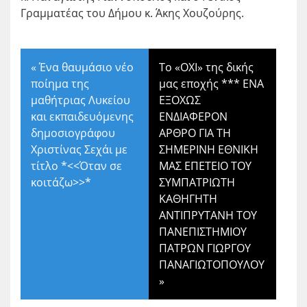
Γραμματέας του Δήμου κ. Άκης Χουζούρης.
«
Ένα θαυμάσιο νέο
Το «ΟΧΙ» της δικής
ποίημα της
μας εποχής *** ΕΝΑ
μαθήτριας Λυκείου
ΕΞΟΧΩΣ
και εκπαιδευόμενης
ΕΝΔΙΑΦΕΡΟΝ
δημοσιογράφου
ΑΡΘΡΟ ΓΙΑ ΤΗ
Χριστίνας Σεχάι με
ΣΗΜΕΡΙΝΗ ΕΘΝΙΚΗ
τίτλο *<<Όταν σε
ΜΑΣ ΕΠΕΤΕΙΟ ΤΟΥ
κοιτάζω>>*
ΣΥΜΠΑΤΡΙΩΤΗ
ΚΑΘΗΓΗΤΗ
ΑΝΤΙΠΡΥΤΑΝΗ ΤΟΥ
ΠΑΝΕΠΙΣΤΗΜΙΟΥ
ΠΑΤΡΩΝ ΓΙΩΡΓΟΥ
ΠΑΝΑΓΙΩΤΟΠΟΥΛΟΥ
»