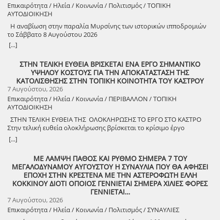
Επικαιρότητα / Ηλεία / Κοινωνία / Πολιτισμός / ΤΟΠΙΚΗ
ΑΥΤΟΔΙΟΙΚΗΣΗ
Η αναβίωση στην παραλία Μυρσίνης των ιστορικών ιπποδρομιών
το Σάββατο 8 Αυγούστου 2026
[...]
ΣΤΗΝ ΤΕΛΙΚΗ ΕΥΘΕΙΑ ΒΡΙΣΚΕΤΑΙ ΕΝΑ ΕΡΓΟ ΣΗΜΑΝΤΙΚΟ
ΥΨΗΛΟΥ ΚΟΣΤΟΥΣ ΓΙΑ ΤΗΝ ΑΠΟΚΑΤΑΣΤΑΣΗ ΤΗΣ
ΚΑΤΟΛΙΣΘΗΣΗΣ ΣΤΗΝ ΤΟΠΙΚΗ ΚΟΙΝΟΤΗΤΑ ΤΟΥ ΚΑΣΤΡΟΥ
7 Αυγούστου, 2026
Επικαιρότητα / Ηλεία / Κοινωνία / ΠΕΡΙΒΑΛΛΟΝ / ΤΟΠΙΚΗ
ΑΥΤΟΔΙΟΙΚΗΣΗ
ΣΤΗΝ ΤΕΛΙΚΗ ΕΥΘΕΙΑ ΤΗΣ ΟΛΟΚΛΗΡΩΣΗΣ ΤΟ ΕΡΓΟ ΣΤΟ ΚΑΣΤΡΟ
Στην τελική ευθεία ολοκλήρωσης βρίσκεται το κρίσιμο έργο
αποκατάστασης της κατολίσθησης στην Τ.Κ. Κάστρου,
[...]
προϋπολογισμού 1,25 εκατομμυρίων ευρώ. Έπειτα από αυτοψία που
πραγματοποίησε ο Δήμαρχος Ανδραβίδας-Κυλλήνης, Γιάννης
ΜΕ ΛΑΜΨΗ ΠΑΘΟΣ ΚΑΙ ΡΥΘΜΟ ΣΗΜΕΡΑ 7 ΤΟΥ
Λέντζας, μαζί με κλιμάκιο της Τεχνικής Υπηρεσίας και εκπροσώπους
ΜΕΓΑΛΟΔΥΝΑΜΟΥ ΑΥΓΟΥΣΤΟΥ Η ΣΥΝΑΥΛΙΑ ΠΟΥ ΘΑ ΑΦΗΣΕΙ
της δημοτικής αρχής, διαπιστώθηκε πως οι παρεμβάσεις προχωρούν
ΕΠΟΧΗ ΣΤΗΝ ΚΡΕΣΤΕΝΑ ΜΕ ΤΗΝ ΑΣΤΕΡΟΦΩΤΗ ΕΛΛΗ
άμεσα και αυστηρά εντός των χρονοδιαγραμμάτων. ​Το έργο
ΚΟΚΚΙΝΟΥ ΔΙΟΤΙ ΟΠΟΙΟΣ ΓΕΝΝΙΕΤΑΙ ΣΗΜΕΡΑ ΧΙΛΙΕΣ ΦΟΡΕΣ
χρηματοδοτείται από το Εθνικό Πρόγραμμα Ανάπτυξης και στο
ΓΕΝΝΙΕΤΑΙ…
πλαίσιο των εξειδικευμένων εργασιών πραγματοποιήθηκαν
7 Αυγούστου, 2026
εκσκαφές για την απομάκρυνση των χαλαρών εδαφών,
Επικαιρότητα / Ηλεία / Κοινωνία / Πολιτισμός / ΣΥΝΑΥΛΙΕΣ
κατασκευάστηκε ισχυρός τοίχος αντιστήριξης και τοποθετήθηκε
γεωύφασμα οπλισμένης γης, και συρματοκιβώτια καθώς και