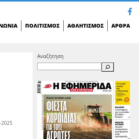
ΝΩΝΊΑ
ΠΟΛΙΤΙΣΜΌΣ
ΑΘΛΗΤΙΣΜΌΣ
ΆΡΘΡΑ
Αναζήτηση
-2025