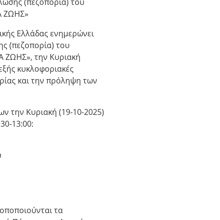
λωσης (πεζοπορία) του
Α ΖΩΗΣ»
ικής Ελλάδας ενημερώνει
ης (πεζοπορία) του
Α ΖΩΗΣ», την Κυριακή
 εξής κυκλοφοριακές
ρίας και την πρόληψη των
 την Κυριακή (19-10-2025)
30-13:00:
υ
ροποποιούνται τα