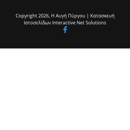
συνεργασία, υπευθυνότητα και εγρήγορση μπορούμε να
και βουλευτής Ηλείας κ. Ανδρέας Νικολακόπουλος, ο επίσης
αντιμετωπίσουμε αποτελεσματικά κάθε πρόκληση.»
βουλευτής του Νομού κ. Διονύσης Καλαματιανός, ο πρ. υπουργός κ.
Βύρων Πολύδωρας, ο πρόεδρος του Δημοτικού Συμβουλίου
Copyright 2026,
Η Αυγή Πύργου
| Κατασκευή
Ανδρίτσαινας-Κρεστένων κ. Κώστας Δρακόπουλος, ο πρόεδρος του
Ιστοσελίδων
Interactive Net Solutions
Επιμελητηρίου Ηλείας κ. Κώστας Λεβέντης, ο διοικητής του Γ.Ν.
Ηλείας κ. Σπ. Πολίτης, οι αντιδήμαρχοι κ.κ. Γιάννης Δάγκαρης, Μιλτ.
Γεωργακόπουλος και Δημήτρης Μικέλης, ο εκπρόσωπος του
δημάρχου Πύργου Αντιδήμαρχος κ. Νώντας Κυριαζής, ο πρ.
πρόεδρος του Δικηγορικού Συλλόγου Ηλείας κ. Δημ.
Δημητρουλόπουλος, η αρμόδια αρχαιολόγος κ. Ζαχαρούλα
Λεβεντούρη, αιρετοί, εκπρόσωποι φορέων και αρχών, εργαζόμενοι
του Δήμου κ.α.