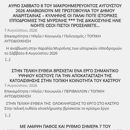
ΑΥΡΙΟ ΣΑΒΒΑΤΟ 8 ΤΟΥ ΜΑΚΡΟΗΜΕΡΕΥΟΝΤΟΣ ΑΥΓΟΥΣΤΟΥ
2026 ΑΝΑΒΙΩΝΟΥΝ ΜΕ ΠΡΩΤΟΒΟΥΛΙΑ ΤΟΥ ΔΗΜΟΥ
ΑΝΔΡΙΤΣΑΙΝΑΣ – ΚΥΛΛΗΝΗΣ ΟΙ ΠΑΛΑΙ ΠΟΤΕ ΙΣΤΟΡΙΚΕΣ
ΙΠΠΟΔΡΟΜΙΕΣ ΤΗΣ ΜΥΡΣΙΝΗΣ *** ΤΗΣ ΔΙΚΑΙΟΣΥΝΗΣ ΗΛΙΕ
ΝΟΗΤΕ ΟΣΟΙ ΠΙΣΤΟΙ ΠΡΟΣΕΛΘΕΤΕ…
7 Αυγούστου, 2026
Επικαιρότητα / Ηλεία / Κοινωνία / Πολιτισμός / ΤΟΠΙΚΗ
ΑΥΤΟΔΙΟΙΚΗΣΗ
Η αναβίωση στην παραλία Μυρσίνης των ιστορικών ιπποδρομιών
το Σάββατο 8 Αυγούστου 2026
[...]
ΣΤΗΝ ΤΕΛΙΚΗ ΕΥΘΕΙΑ ΒΡΙΣΚΕΤΑΙ ΕΝΑ ΕΡΓΟ ΣΗΜΑΝΤΙΚΟ
ΥΨΗΛΟΥ ΚΟΣΤΟΥΣ ΓΙΑ ΤΗΝ ΑΠΟΚΑΤΑΣΤΑΣΗ ΤΗΣ
ΚΑΤΟΛΙΣΘΗΣΗΣ ΣΤΗΝ ΤΟΠΙΚΗ ΚΟΙΝΟΤΗΤΑ ΤΟΥ ΚΑΣΤΡΟΥ
7 Αυγούστου, 2026
Επικαιρότητα / Ηλεία / Κοινωνία / ΠΕΡΙΒΑΛΛΟΝ / ΤΟΠΙΚΗ
ΑΥΤΟΔΙΟΙΚΗΣΗ
ΣΤΗΝ ΤΕΛΙΚΗ ΕΥΘΕΙΑ ΤΗΣ ΟΛΟΚΛΗΡΩΣΗΣ ΤΟ ΕΡΓΟ ΣΤΟ ΚΑΣΤΡΟ
Στην τελική ευθεία ολοκλήρωσης βρίσκεται το κρίσιμο έργο
αποκατάστασης της κατολίσθησης στην Τ.Κ. Κάστρου,
[...]
προϋπολογισμού 1,25 εκατομμυρίων ευρώ. Έπειτα από αυτοψία που
πραγματοποίησε ο Δήμαρχος Ανδραβίδας-Κυλλήνης, Γιάννης
ΜΕ ΛΑΜΨΗ ΠΑΘΟΣ ΚΑΙ ΡΥΘΜΟ ΣΗΜΕΡΑ 7 ΤΟΥ
Λέντζας, μαζί με κλιμάκιο της Τεχνικής Υπηρεσίας και εκπροσώπους