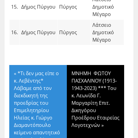
15.
Δήμος Πύργου
Πύργος
Δημοτικό
Μέγαρο
Λάτσειο
16.
Δήμος Πύργου
Πύργος
Δημοτικό
Μέγαρο
«
*Τι δεν μας είπε ο
MNHMH ΦΩΤΟΥ
κ. Λεβέντης*
ΠΑΣΧΑΛΙΝΟΥ (1913-
Λάβαμε από τον
1943-2023) *** Του
διεκδικητή της
κ. Λεωνίδα Γ.
προεδρίας του
Μαργαρίτη Επιτ.
Επιμελητηρίου
Δικηγόρου
Ηλείας κ. Γιώργο
Προέδρου Εταιρείας
Διαμαντόπουλο
Λογοτεχνών
»
κείμενο απαντητικό