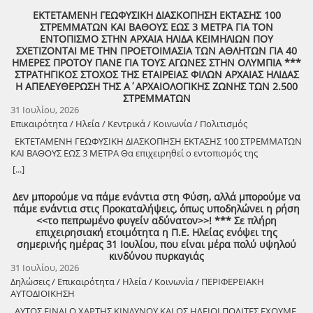
επιταχύνει τις απαραίτητες διαδικασίες, ώστε η μοναδική
κλίμα πραγματοποιήθηκε η συνάντηση εργασίας του Δημάρχου
ολόκληρη την Ηλεία και ευρύτερα. Σας περιμένουμε όλες και όλους
αρχιτεκτονική του Ναού να αναδειχθεί ξανά στο φυσικό της
ΕΚΤΕΤΑΜΕΝΗ ΓΕΩΦΥΣΙΚΗ ΔΙΑΣΚΟΠΗΣΗ ΕΚΤΑΣΗΣ 100
Ανδραβίδας-Κυλλήνης, Γιάννη Λέντζα, και του Βουλευτή Ηλείας,
να γίνουμε μαζί μέρος της πρώτης σελίδας αυτού του νέου
περιβάλλον και να αποκτήσει τη θέση που πραγματικά της αξίζει
ΣΤΡΕΜΜΑΤΩΝ ΚΑΙ ΒΑΘΟΥΣ ΕΩΣ 3 ΜΕΤΡΑ ΓΙΑ ΤΟΝ
Ανδρέα Νικολακόπουλου, με τον Γενικό Γραμματέα του Υπουργείου
πολιτιστικού θεσμού. Η Αντιδήμαρχος Πολιτισμού και Κοινωνικής
στον διεθνή πολιτιστικό χάρτη. Το Επιμελητήριο Ηλείας θα συνεχίσει
ΕΝΤΟΠΙΣΜΟ ΣΤΗΝ ΑΡΧΑΙΑ ΗΛΙΔΑ ΚΕΙΜΗΛΙΩΝ ΠΟΥ
Εσωτερικών, Σάββα Χιονίδη. ​Κατά τη διάρκεια της συνάντησης
Πολιτικής κ. Κακαλέτρη Γεωργία σε δήλωσή της τονίζει οτι η ιστορία
να στηρίζει κάθε πρωτοβουλία που συνδέει τον πολιτισμό με τη
ΣΧΕΤΙΖΟΝΤΑΙ ΜΕ ΤΗΝ ΠΡΟΕΤΟΙΜΑΣΙΑ ΤΩΝ ΑΘΛΗΤΩΝ ΓΙΑ 40
τέθηκαν επί τάπητος κομβικά ζητήματα που αφορούν την ανάπτυξη
διαβάζεται από τα βιβλία, αλλά κάποιες φορές ξαναζωντανεύει
βιώσιμη ανάπτυξη, την επιχειρηματικότητα και την εξωστρέφεια του
ΗΜΕΡΕΣ ΠΡΟΤΟΥ ΠΑΝΕ ΓΙΑ ΤΟΥΣ ΑΓΩΝΕΣ ΣΤΗΝ ΟΛΥΜΠΙΑ ***
και τις υποδομές του Δήμου, με την ατζέντα να επικεντρώνεται σε
μπροστά στα μάτια μας εκεί όπου γεννήθηκε· ανάμεσα στις μυρσίνες
τόπου μας. Η προστασία και η ανάδειξη της πολιτιστικής μας
ΣΤΡΑΤΗΓΙΚΟΣ ΣΤΟΧΟΣ ΤΗΣ ΕΤΑΙΡΕΙΑΣ ΦΙΛΩΝ ΑΡΧΑΙΑΣ ΗΛΙΔΑΣ
δύο μείζονος σημασίας έργα: ​Αναβάθμιση Υποδομών Νεοχωρίου
και στα ηχολαλήματα της παραλίας. Εκεί που ο καλπασμός
κληρονομιάς αποτελεί επένδυση στο μέλλον της Ηλείας και στις
Η ΑΠΕΛΕΥΘΕΡΩΣΗ ΤΗΣ Α΄ΑΡΧΑΙΟΛΟΓΙΚΗΣ ΖΩΝΗΣ ΤΩΝ 2.500
(Προϋπολογισμού 1.700.000 ευρώ): Η ένταξη προς χρηματοδότηση
επιστρέφει για να ενώσει το χθες με το αύριο· στην ιστορική αρχαία
επόμενες γενιές.».
ΣΤΡΕΜΜΑΤΩΝ
του προγράμματος «Αναβάθμιση των υποδομών για τη βελτίωση
Μύρσινος που μνημονεύεται από τον Όμηρο στην Ιλιάδα,
31 Ιουλίου, 2026
των συνθηκών διαβίωσης ειδικών κοινωνικών ομάδων στην Τ.Κ.
υποδέχεται και πάλι μια διοργάνωση που συνδέει το παρελθόν με το
Επικαιρότητα / Ηλεία / Κεντρικά / Κοινωνία / Πολιτισμός
Νεοχωρίου», το οποίο περιλαμβάνει εκτεταμένες παρεμβάσεις
παρόν, αναδεικνύοντας τη διαχρονική σχέση του τόπου με τα
προσβασιμότητας, εργασίες οδοποιίας, καθώς και σημαντικά έργα
περίφημα άλογα της Ανδραβίδας. Η είσοδος θα είναι ελεύθερη για το
ΕΚΤΕΤΑΜΕΝΗ ΓΕΩΦΥΣΙΚΗ ΔΙΑΣΚΟΠΗΣΗ ΕΚΤΑΣΗΣ 100 ΣΤΡΕΜΜΑΤΩΝ
ανάπλασης και αθλητισμού. ​Αγροτική Οδοποιία μέσω του
κοινό. Τέλος το Τμήμα Πολιτισμού και Αθλητισμού του Δήμου
ΚΑΙ ΒΑΘΟΥΣ ΕΩΣ 3 ΜΕΤΡΑ Θα επιχειρηθεί ο εντοπισμός της
Προγράμματος «Αντώνης Τρίτσης» (Προϋπολογισμού 1.900.000
Ανδραβίδας Κυλλήνης, ευχαριστεί τον Αντιδήμαρχο Περιβάλλοντος
Παλαίστρας και των δύο Γυμνασίων όπου πριν από 2.500 χρόνια
[...]
ευρώ): Η πορεία εξέλιξης και η εξασφάλιση της χρηματοδότησης του
και Πολιτικής Προστασίας κ. Βαγγελάκο Παναγιώτη και τους
έκαναν προπόνηση οι Αθλητές προτού ξεκινήσουν για τους Αγώνες
κρίσιμου αυτού έργου, το οποίο αναμένεται να αναβαθμίσει τις
συνεργάτες του, τον Αντιδήμαρχο Αγροτικής Οδοποιίας κ. Κατσάπη
στην Ολυμπία – οι μοναδικοί στην Ιστορία της Ανθρωπότητας που
Δεν μπορούμε να πάμε ενάντια στη Φύση, αλλά μπορούμε να
μετακινήσεις και να διευκολύνει ουσιαστικά την καθημερινότητα και
Θεόδωρο και τους συνεργάτες του , τον Πρόεδρο κ. Αποστολόπουλο
επιβίωσαν για 1.000 χρόνια! Ιστορική στιγμή για το Ολυμπιακό
πάμε ενάντια στις Προκαταλήψεις, όπως υποδηλώνει η ρήση
την παραγωγική δραστηριότητα των αγροτών της περιοχής. ​Ο
Ανδρέα και τους Συμβούλους της Δημοτικής Κοινότητας Μυρσίνης,
Κίνημα αποτελεί η διεξαγωγή γεωφυσικής διασκόπησης ΒΔ του
<<το πεπρωμένο φυγείν αδύνατον>>! *** Σε πλήρη
Γενικός Γραμματέας, κ. Σάββας Χιονίδης, εμφανίστηκε ιδιαίτερα
τον Πρόεδρο κ. Κοτσαύτη Κων/νο και τα μέλη του Ομίλου Φιλίππων
Αρχαίου Θεάτρου Ήλιδας από την Εφορία Αρχαιοτήτων Ηλείας σε
επιχειρησιακή ετοιμότητα η Π.Ε. Ηλείας ενόψει της
θετικά προσκείμενος στα αιτήματα του Δήμου, εκφράζοντας την
Ανδραβίδας ” Ο Σπάρτακος” και τέλος την συγγραφέα κ. Ηρώ
συνεργασία με το Αριστοτέλειο Πανεπιστήμιο Θεσσαλονίκης (Α.Π.Θ.).
σημερινής ημέρας 31 Ιουλίου, που είναι μέρα πολύ υψηλού
πρόθεσή του να στηρίξει έμπρακτα την υλοποίησή τους. Η θετική
Παλαιολόγου για την βοήθειά τους ως προς την υλοποίηση της
Επικεφαλής της έρευνας ήταν ο καθηγητής Εφαρμοσμένης
κινδύνου πυρκαγιάς
αυτή ανταπόκριση θέτει τις βάσεις για την άμεση τροχοδρόμηση των
ανωτέρω δράσης.
Γεωφυσικής του Α.Π.Θ. και μέλος του ΚΑΣ, κύριος Τσόκας Γρηγόρης.
31 Ιουλίου, 2026
διαδικασιών, προμηνύοντας θετικά αποτελέσματα για την τοπική
Η δαπάνη της έρευνας έχει εξασφαλισθεί από την Εταιρεία Φίλων
κοινωνία. ​Ο Δήμαρχος Ανδραβίδας-Κυλλήνης, Γιάννης Λέντζας,
Δηλώσεις / Επικαιρότητα / Ηλεία / Κοινωνία / ΠΕΡΙΦΕΡΕΙΑΚΗ
Αρχαίας Ήλιδας μέσω του θεσμού της χορηγίας. Η έρευνα έχει
εξέφρασε τις θερμές του ευχαριστίες προς τον Γενικό Γραμματέα, κ.
ΑΥΤΟΔΙΟΙΚΗΣΗ
εγκριθεί από το Κεντρικό Αρχαιολογικό Συμβούλιο (ΚΑΣ). Πρέπει να
Σάββα Χιονίδη, για την ουσιαστική στήριξη και τη δέσμευσή του
επισημανθεί ότι το ίδιο διάστημα 27-28 Ιουλίου 2026 διεξήχθη και η
ΑΥΤΟΣ ΕΙΝΑΙ Ο ΧΑΡΤΗΣ ΚΙΝΔΥΝΟΥ ΚΑΙ ΩΣ ΗΛΕΙΟΙ ΠΟΛΙΤΕΣ ΕΧΟΥΜΕ