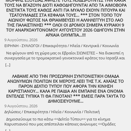
ΜΟΡΦΗΣ ΕΞΟΥΣΙΑΣ ΑΦΗΣΤΕ ΤΟΥΣ ΛΟΙΔΩΡΟΥΝΤΕΣ ΤΗΝ ΚΑΚΙΑ
ακούμε και δημιουργούμε μαζί. Την Δευτέρα 10 Αυγούστου, στις
ΤΟΥΣ ΝΑ ΒΓΑΖΟΥΝ ΔΙΟΤΙ ΚΑΘΟΔΗΓΟΥΝΤΑΙ ΑΠΟ ΤΑ ΑΙΜΟΒΟΡΑ
21:00 , στήνουμε ξανά ένα Συμπόσιον Τέχνης, με «Ιστορίες και
ΕΝΣΤΙΚΤΑ ΤΟΥΣ ΚΑΘΩΣ ΑΝΤΙ ΓΙΑ ΜΥΑΛΟ ΕΧΟΥΝ ΠΙΤΟΥΡΑ ΚΑΙ
Τραγούδια» , στον ξεχωριστό χώρο της πέτρινης εκκλησίας στα
ΤΣΑΤΟΥΜΑΔΕΣ ΣΤΑ ΚΕΦΑΛΙΑ ΤΟΥΣ… *** ΣΤΟΝ ΤΟΠΟ ΤΟΥ
Λαστέικα. Σας περιμένουμε κοντά μας! Γιάννης Κορίζης – Δημήτρης
ΑΙΩΝΙΟΥ ΦΩΤΟΣ ΝΑ ΘΡΙΑΜΒΕΥΣΕΙ Η ΑΛΛΗΛΕΓΓΥΗ ΣΤΟ ΛΑΟ
Κορίζης Με την υποστήριξη του Δήμος Πύργου / Municipality Of
ΤΗΣ ΠΑΛΑΙΣΤΙΝΗΣ! *** ΟΛΟΙ ΟΙ ΔΡΟΜΟΙ ΣΗΜΕΡΑ ΚΥΡΙΑΚΗ 9
Pyrgos 2024 -2028
ΤΟΥ ΑΝΑΡΧΟΑΥΤΟΝΟΜΟΥ ΑΥΓΟΥΣΤΟΥ 2026 ΟΔΗΓΟΥΝ ΣΤΗΝ
ΑΡΧΑΙΑ ΟΛΥΜΠΙΑ…!!!
9 Αυγούστου, 2026
ΕΙΡΗΝΗ - ΣΥΛΛΟΓΟΙ / Επικαιρότητα / Ηλεία / Κεντρικά / Κοινωνία
Να φύγουν από τη χώρα μας οι Εβραίοι ΣΙΩΝΙΣΤΕΣ – Να διακοπεί η
συνεργασία με το τρομοκρατικό γενοκτονικό κράτος του Ισραήλ και
φέρτε πίσω στην Ελλάδα από τη Σαουδική Αραβία τους ελληνικούς
[...]
patriot!!
ΛΑΒΑΜΕ ΑΠΟ ΤΗΝ ΠΡΟΣΩΡΙΝΗ ΣΥΝΤΟΝΙΣΤΙΚΗ ΟΜΑΔΑ
ΑΝΩΝΥΜΩΝ ΠΟΛΙΤΩΝ ΕΚ ΜΕΡΟΥΣ ΛΕΕΙ ΤΗΣ Τ.Κ. ΑΧΑΪΑΣ ΤΟ
ΠΑΡΟΝ ΔΕΛΤΙΟ ΤΥΠΟΥ ΠΟΥ ΑΦΟΡΑ ΤΗΝ ΚΙΝΗΣΗ
ΚΑΡΥΣΤΙΑΝΟΥ… ΚΑΛΑ ΡΕ ΠΑΙΔΙΑ ΑΝ ΕΜΠΑΙΝΕ ΕΝΑ ΟΝΟΜΑ
ΕΝΤΕΛΩΣ ΤΥΠΙΚΑ ΤΙ ΘΑ ΓΙΝΟΤΑΝ? *** ΕΜΕΙΣ ΠΑΡΑ ΤΑΥΤΑ ΤΟ
ΔΗΜΟΣΙΕΥΟΥΜΕ…
9 Αυγούστου, 2026
Δηλώσεις / Επικαιρότητα / Ηλεία / Κοινωνία / Πολιτική
Δημοσιεύουμε το πιο κάτω <<Δελτίο Τύπου>> για το κίνημα
Καρυστιανού που μας απέστειλαν κάποιες ανώνυμες <<Ομάδες
Πολιτών>>!
[...]