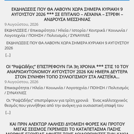
ΕΚΔΗΛΩΣΕΙΣ ΠΟΥ ΘΑ ΛΑΒΟΥΝ ΧΩΡΑ ΣΗΜΕΡΑ ΚΥΡΙΑΚΗ 9
ΑΥΓΟΥΣΤΟΥ 2026 *** ΣΕ ΕΠΙΤΑΛΙΟ – ΛΕΧΑΙΝΑ – ΣΤΡΕΦΙ –
ΑΝΔΡΟΥΣΑ ΜΕΣΣΗΝΙΑΣ
9 Αυγούστου, 2026
ΕΚΔΗΛΩΣΕΙΣ / Επικαιρότητα / Ηλεία / Ιστορία / Κεντρικά / Κοινωνία /
Λογοτεχνία / ΠΟΙΗΣΗ / Πολιτισμός / ΣΥΝΑΥΛΙΕΣ
ΕΚΔΗΛΩΣΕΙΣ ΠΟΥ ΘΑ ΛΑΒΟΥΝ ΧΩΡΑ ΣΗΜΕΡΑ ΚΥΡΙΑΚΗ 9 ΑΥΓΟΥΣΤΟΥ
2026
8888888888888888888888888888888888888888888888888888888888888
[...]
8888888888888888888888888888888888888888888888888888888888888
ΟΙ “ΡαψΩδήες” ΕΠΙΣΤΡΕΦΟΥΝ ΓΙΑ 3η ΧΡΟΝΙΑ *** ΣΤΙΣ 10 ΤΟΥ
ΑΝΑΡΧΟΑΥΤΟΝΟΜΟΥ ΑΥΓΟΥΣΤΟΥ 2026 ΚΑΙ ΗΜΕΡΑ ΔΕΥΤΕΡΑ
8888888888888888888888888888888888888888888888888888888888888
ΣΤΟΝ ΣΥΝΗΘΗ ΤΟΠΟ ΣΥΛΛΟΓΙΣΜΟΥ ΣΤΑ ΛΑΣΤΕΪΚΑ…
9 Αυγούστου, 2026
Επικαιρότητα / Ηλεία / Κοινωνία / Λογοτεχνία / ΠΟΙΗΣΗ / Πολιτισμός
/ ΣΥΝΑΥΛΙΕΣ
Οι “ΡαψΩδήες” επιστρέφουν για τρίτη χρονιά Ένας καλλιτεχνικός
θεσμός που γεννήθηκε από την ανάγκη για ουσιαστική επαφή του
ανθρώπου, με τον λόγο και την μουσική. Πιστοί στο όραμά μας για
[...]
συμμετοχική καλλιτεχνική έκφραση, συνεχίζουμε να βλέπουμε τον
θεατή όχι ως παθητικό δέκτη, αλλά ως συνοδοιπόρο. Οι “ΡαψΩδήες”
ΚΑΙ ΠΡΙΝ ΑΛΕΚΤΩΡ ΛΑΛΗΣΕΙ ΔΥΟΜΙΣΗ ΦΟΡΕΣ ΚΑΙ ΠΡΟΤΟΥ
ευελπιστούμε να είναι μια συνάντηση ανθρώπων, μια κοινή ανάσα,
ΜΕΓΑΣ ΣΕΙΣΜΟΣ ΓΚΡΕΜΙΣΕΙ ΤΟ ΚΑΤΑΠΕΤΑΣΜΑ ΠΑΣΗΣ
μια υπενθύμιση ότι ο πολιτισμός γεννιέται εκεί όπου μοιραζόμαστε,