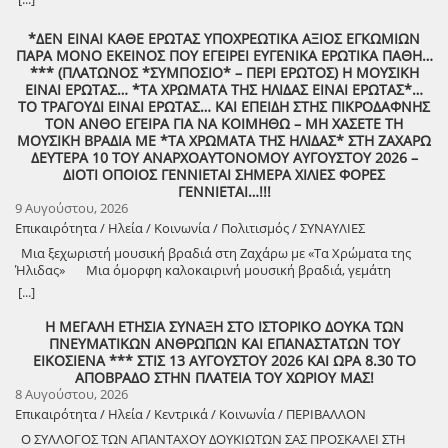
*ΔΕΝ ΕΙΝΑΙ ΚΑΘΕ ΕΡΩΤΑΣ ΥΠΟΧΡΕΩΤΙΚΑ ΑΞΙΟΣ ΕΓΚΩΜΙΩΝ
ΠΑΡΑ ΜΟΝΟ ΕΚΕΙΝΟΣ ΠΟΥ ΕΓΕΙΡΕΙ ΕΥΓΕΝΙΚΑ ΕΡΩΤΙΚΑ ΠΑΘΗ…
*** (ΠΛΑΤΩΝΟΣ *ΣΥΜΠΟΣΙΟ* – ΠΕΡΙ ΕΡΩΤΟΣ) Η ΜΟΥΣΙΚΗ
ΕΙΝΑΙ ΕΡΩΤΑΣ… *ΤΑ ΧΡΩΜΑΤΑ ΤΗΣ ΗΛΙΔΑΣ ΕΙΝΑΙ ΕΡΩΤΑΣ*…
ΤΟ ΤΡΑΓΟΥΔΙ ΕΙΝΑΙ ΕΡΩΤΑΣ… ΚΑΙ ΕΠΕΙΔΗ ΣΤΗΣ ΠΙΚΡΟΔΑΦΝΗΣ
ΤΟΝ ΑΝΘΟ ΕΓΕΙΡΑ ΓΙΑ ΝΑ ΚΟΙΜΗΘΩ – ΜΗ ΧΑΣΕΤΕ ΤΗ
ΜΟΥΣΙΚΗ ΒΡΑΔΙΑ ΜΕ *ΤΑ ΧΡΩΜΑΤΑ ΤΗΣ ΗΛΙΔΑΣ* ΣΤΗ ΖΑΧΑΡΩ
ΔΕΥΤΕΡΑ 10 ΤΟΥ ΑΝΑΡΧΟΑΥΤΟΝΟΜΟΥ ΑΥΓΟΥΣΤΟΥ 2026 –
ΔΙΟΤΙ ΟΠΟΙΟΣ ΓΕΝΝΙΕΤΑΙ ΣΗΜΕΡΑ ΧΙΛΙΕΣ ΦΟΡΕΣ
ΓΕΝΝΙΕΤΑΙ…!!!
9 Αυγούστου, 2026
Επικαιρότητα / Ηλεία / Κοινωνία / Πολιτισμός / ΣΥΝΑΥΛΙΕΣ
Μια ξεχωριστή μουσική βραδιά στη Ζαχάρω με «Τα Χρώματα της
Ήλιδας» Μια όμορφη καλοκαιρινή μουσική βραδιά, γεμάτη
μελωδίες, πολιτισμό και καλή διάθεση, διοργανώνει ο Δήμος
[...]
Ζαχάρως, στο πλαίσιο του Καλοκαιρινού Πολιτιστικού
Προγράμματος. Τη Δευτέρα 10 Αυγούστου, στις 21:30, το προαύλιο
Η ΜΕΓΑΛΗ ΕΤΗΣΙΑ ΣΥΝΑΞΗ ΣΤΟ ΙΣΤΟΡΙΚΟ ΔΟΥΚΑ ΤΩΝ
του Γυμνασίου Ζαχάρως θα γεμίσει μουσική, καθώς η Ορχήστρα «Τα
ΠΝΕΥΜΑΤΙΚΩΝ ΑΝΘΡΩΠΩΝ ΚΑΙ ΕΠΑΝΑΣΤΑΤΩΝ ΤΟΥ
Χρώματα της Ήλιδας» θα παρουσιάσει ένα ξεχωριστό μουσικό
ΕΙΚΟΣΙΕΝΑ *** ΣΤΙΣ 13 ΑΥΓΟΥΣΤΟΥ 2026 ΚΑΙ ΩΡΑ 8.30 ΤΟ
πρόγραμμα. Μια βραδιά που έρχεται να ενώσει ανθρώπους
ΑΠΟΒΡΑΔΟ ΣΤΗΝ ΠΛΑΤΕΙΑ ΤΟΥ ΧΩΡΙΟΥ ΜΑΣ!
διαφορετικών ηλικιών μέσα από τη δύναμη της μουσικής και να
8 Αυγούστου, 2026
προσφέρει σε κατοίκους και επισκέπτες μια όμορφη καλοκαιρινή
Επικαιρότητα / Ηλεία / Κεντρικά / Κοινωνία / ΠΕΡΙΒΑΛΛΟΝ
έξοδο. Ο Δήμος Ζαχάρως συνεχίζει να επενδύει στον πολιτισμό και να
Ο ΣΥΛΛΟΓΟΣ ΤΩΝ ΑΠΑΝΤΑΧΟΥ ΔΟΥΚΙΩΤΩΝ ΣΑΣ ΠΡΟΣΚΑΛΕΙ ΣΤΗ
δημιουργεί αφορμές για συνάντηση, ψυχαγωγία και συμμετοχή.