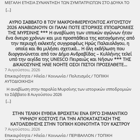
ΜΕΓΑΛΗ ΕΤΗΣΙΑ ΣΥΝΑΝΤΗΣΗ ΤΩΝ ΣΥΜΠΑΤΡΙΩΤΩΝ ΣΤΟ ΔΟΥΚΑ ΤΟ
Δευτέρα 10 Αυγούστου | 21:30 Προαύλιο Γυμνασίου Ζαχάρως
ΑΘΑΝΑΤΟ! Μεγάλη η χαρά η δική μας για το ριζιμιό μας και για
[...]
τον επαναστάτη πρόγονό μας που πολέμησε με το σπαθί στο χέρι
στο Πούσι τους Τουρκαλβανούς και είχε και μπαρουτόμυλο για τα
ΑΥΡΙΟ ΣΑΒΒΑΤΟ 8 ΤΟΥ ΜΑΚΡΟΗΜΕΡΕΥΟΝΤΟΣ ΑΥΓΟΥΣΤΟΥ
κανόνια του αγώνα! ΦΩΤΟΓΡΑΦΙΕΣ ΚΑΙ ΠΡΟΣΚΛΗΣΗ ΓΙΑ ΤΟ
2026 ΑΝΑΒΙΩΝΟΥΝ ΟΙ ΠΑΛΑΙ ΠΟΤΕ ΙΣΤΟΡΙΚΕΣ ΙΠΠΟΔΡΟΜΙΕΣ
ΣΥΝΑΠΑΝΤΗΜΑ (Πατήστε πάνω στο σύνδεσμο για να ανοίξει το
ΤΗΣ ΜΥΡΣΙΝΗΣ *** Η αναβίωση των ιππικών αγώνων ήταν
αρχείο) Ο Σύλλογος των απανταχού Δουκιωτών σάς προσκαλεί στην
ένα όνειρο χρόνων και μια προσπάθεια της καταγόμενης από
εκδήλωση που θα πραγματοποιηθεί στο χωριό μας, το ΔΟΥΚΑ, σε
την περιοχή εκλεκτής συγγραφέως Ηρώς Παλαιολόγου, η
συνδιοργάνωση με τον Δήμο Αρχαίας Ολυμπίας, στις 13 Αυγούστου,
οποία και θα μιλήσει σχετικά… Η όλη εκδήλωση που
ημέρα Πέμπτη και ώρα 8:30 μ.μ., στην πλατεία του χωριού με θέμα:
διοργανώνεται από τον Δήμο Ανδραβίδας – Κυλλήνης τελεί
«Άυλη πολιτιστική κληρονομιά: Eκφράσεις, Δράσεις Διαφύλαξης και
υπό την αιγίδα της UNESCO Πειραιώς και Νήσων *** ΤΗΣ
Προοπτικές στην Ηλεία» Oμιλητές: – Διομήδης Τόλιος, Διεύθυνση
ΔΙΚΑΙΟΣΥΝΗΣ ΗΛΙΕ ΝΟΗΤΕ ΟΣΟΙ ΠΙΣΤΟΙ ΠΡΟΣΕΛΘΕΤΕ…
Νεότερης Πολιτιστικής Κληρονομιάς ΥΠΠΟ-Σύλλογος Διβριωτών
7 Αυγούστου, 2026
Αθήνας – Γωγώ Κανελλοπούλου, εκπαιδευτικός – Νίκος
Επικαιρότητα / Ηλεία / Κοινωνία / Πολιτισμός / ΤΟΠΙΚΗ
Σιάκκουλης, Πρόεδρος eco action Νεμούτας Θα ακολουθήσoυν
ΑΥΤΟΔΙΟΙΚΗΣΗ
χοροί της Ηλείας από το Λύκειο Ελληνίδων Πύργου Η είσοδος για
την πολιτιστική εκδήλωση είναι ελεύθερη. Μετά το πέρας της
Η αναβίωση στην παραλία Μυρσίνης των ιστορικών ιπποδρομιών
εκδήλωσης, σας προσκαλούμε να διασκεδάσουμε όλοι μαζί με
το Σάββατο 8 Αυγούστου 2026
ζωντανή παραδοσιακή μουσική από τη μουσική ομάδα του
[...]
Λύσανδρου Παναγόπουλου, σε μια βραδιά γεμάτη κέφι, χορό και
γεύσεις. Θα προσφερθούν παραδοσιακά εδέσματα. Πρόσκληση
ΣΤΗΝ ΤΕΛΙΚΗ ΕΥΘΕΙΑ ΒΡΙΣΚΕΤΑΙ ΕΝΑ ΕΡΓΟ ΣΗΜΑΝΤΙΚΟ
συμμετοχής στο γλέντι: 10 ευρώ ανά άτομο.
ΥΨΗΛΟΥ ΚΟΣΤΟΥΣ ΓΙΑ ΤΗΝ ΑΠΟΚΑΤΑΣΤΑΣΗ ΤΗΣ
ΚΑΤΟΛΙΣΘΗΣΗΣ ΣΤΗΝ ΤΟΠΙΚΗ ΚΟΙΝΟΤΗΤΑ ΤΟΥ ΚΑΣΤΡΟΥ
7 Αυγούστου, 2026
Επικαιρότητα / Ηλεία / Κοινωνία / ΠΕΡΙΒΑΛΛΟΝ / ΤΟΠΙΚΗ