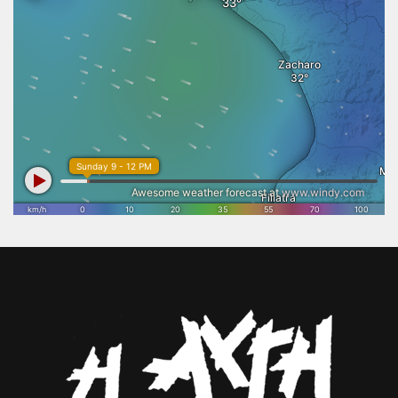
στοιχείο της ιστορικής μας ταυτότητας, αλλά και έναν ισχυρό
αναπτυξιακό πυλώνα. Ο Επικούριος Απόλλωνας μπορεί να
αποτελέσει σημείο αναφοράς για τον ποιοτικό τουρισμό, την
εξωστρέφεια της Ηλείας και τη δημιουργία νέων ευκαιριών για την
τοπική οικονομία. Η συγκλονιστική ανταπόκριση του κόσμου
απέδειξε ότι ο Επικούριος Απόλλωνας εξακολουθεί να συγκινεί και να
εμπνέει. Γι’ αυτό η ολοκλήρωση των εργασιών αποκατάστασης και η
απομάκρυνση του στεγάστρου δεν αποτελούν απλώς μια τεχνική
παρέμβαση, αλλά μια εθνική προτεραιότητα. Η Πολιτεία οφείλει να
επιταχύνει τις απαραίτητες διαδικασίες, ώστε η μοναδική
αρχιτεκτονική του Ναού να αναδειχθεί ξανά στο φυσικό της
περιβάλλον και να αποκτήσει τη θέση που πραγματικά της αξίζει
στον διεθνή πολιτιστικό χάρτη. Το Επιμελητήριο Ηλείας θα συνεχίσει
να στηρίζει κάθε πρωτοβουλία που συνδέει τον πολιτισμό με τη
βιώσιμη ανάπτυξη, την επιχειρηματικότητα και την εξωστρέφεια του
τόπου μας. Η προστασία και η ανάδειξη της πολιτιστικής μας
κληρονομιάς αποτελεί επένδυση στο μέλλον της Ηλείας και στις
επόμενες γενιές.».