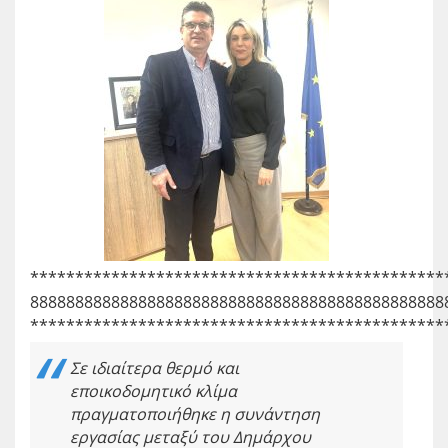
**********************************************
8888888888888888888888888888888888888888888888
**********************************************
Σε ιδιαίτερα θερμό και
εποικοδομητικό κλίμα
πραγματοποιήθηκε η συνάντηση
εργασίας μεταξύ του Δημάρχου