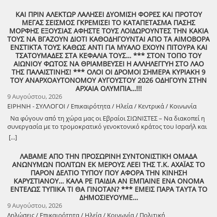
συμμετοχική καλλιτεχνική έκφραση, συνεχίζουμε να βλέπουμε τον
θεατή όχι ως παθητικό δέκτη, αλλά ως συνοδοιπόρο. Οι “ΡαψΩδήες”
ΚΑΙ ΠΡΙΝ ΑΛΕΚΤΩΡ ΛΑΛΗΣΕΙ ΔΥΟΜΙΣΗ ΦΟΡΕΣ ΚΑΙ ΠΡΟΤΟΥ
ευελπιστούμε να είναι μια συνάντηση ανθρώπων, μια κοινή ανάσα,
ΜΕΓΑΣ ΣΕΙΣΜΟΣ ΓΚΡΕΜΙΣΕΙ ΤΟ ΚΑΤΑΠΕΤΑΣΜΑ ΠΑΣΗΣ
μια υπενθύμιση ότι ο πολιτισμός γεννιέται εκεί όπου μοιραζόμαστε,
ΜΟΡΦΗΣ ΕΞΟΥΣΙΑΣ ΑΦΗΣΤΕ ΤΟΥΣ ΛΟΙΔΩΡΟΥΝΤΕΣ ΤΗΝ ΚΑΚΙΑ
ακούμε και δημιουργούμε μαζί. Την Δευτέρα 10 Αυγούστου, στις
ΤΟΥΣ ΝΑ ΒΓΑΖΟΥΝ ΔΙΟΤΙ ΚΑΘΟΔΗΓΟΥΝΤΑΙ ΑΠΟ ΤΑ ΑΙΜΟΒΟΡΑ
21:00 , στήνουμε ξανά ένα Συμπόσιον Τέχνης, με «Ιστορίες και
ΕΝΣΤΙΚΤΑ ΤΟΥΣ ΚΑΘΩΣ ΑΝΤΙ ΓΙΑ ΜΥΑΛΟ ΕΧΟΥΝ ΠΙΤΟΥΡΑ ΚΑΙ
Τραγούδια» , στον ξεχωριστό χώρο της πέτρινης εκκλησίας στα
ΤΣΑΤΟΥΜΑΔΕΣ ΣΤΑ ΚΕΦΑΛΙΑ ΤΟΥΣ… *** ΣΤΟΝ ΤΟΠΟ ΤΟΥ
Λαστέικα. Σας περιμένουμε κοντά μας! Γιάννης Κορίζης – Δημήτρης
ΑΙΩΝΙΟΥ ΦΩΤΟΣ ΝΑ ΘΡΙΑΜΒΕΥΣΕΙ Η ΑΛΛΗΛΕΓΓΥΗ ΣΤΟ ΛΑΟ
Κορίζης Με την υποστήριξη του Δήμος Πύργου / Municipality Of
ΤΗΣ ΠΑΛΑΙΣΤΙΝΗΣ! *** ΟΛΟΙ ΟΙ ΔΡΟΜΟΙ ΣΗΜΕΡΑ ΚΥΡΙΑΚΗ 9
Pyrgos 2024 -2028
ΤΟΥ ΑΝΑΡΧΟΑΥΤΟΝΟΜΟΥ ΑΥΓΟΥΣΤΟΥ 2026 ΟΔΗΓΟΥΝ ΣΤΗΝ
ΑΡΧΑΙΑ ΟΛΥΜΠΙΑ…!!!
9 Αυγούστου, 2026
ΕΙΡΗΝΗ - ΣΥΛΛΟΓΟΙ / Επικαιρότητα / Ηλεία / Κεντρικά / Κοινωνία
Να φύγουν από τη χώρα μας οι Εβραίοι ΣΙΩΝΙΣΤΕΣ – Να διακοπεί η
συνεργασία με το τρομοκρατικό γενοκτονικό κράτος του Ισραήλ και
φέρτε πίσω στην Ελλάδα από τη Σαουδική Αραβία τους ελληνικούς
[...]
patriot!!
ΛΑΒΑΜΕ ΑΠΟ ΤΗΝ ΠΡΟΣΩΡΙΝΗ ΣΥΝΤΟΝΙΣΤΙΚΗ ΟΜΑΔΑ
ΑΝΩΝΥΜΩΝ ΠΟΛΙΤΩΝ ΕΚ ΜΕΡΟΥΣ ΛΕΕΙ ΤΗΣ Τ.Κ. ΑΧΑΪΑΣ ΤΟ
ΠΑΡΟΝ ΔΕΛΤΙΟ ΤΥΠΟΥ ΠΟΥ ΑΦΟΡΑ ΤΗΝ ΚΙΝΗΣΗ
ΚΑΡΥΣΤΙΑΝΟΥ… ΚΑΛΑ ΡΕ ΠΑΙΔΙΑ ΑΝ ΕΜΠΑΙΝΕ ΕΝΑ ΟΝΟΜΑ
ΕΝΤΕΛΩΣ ΤΥΠΙΚΑ ΤΙ ΘΑ ΓΙΝΟΤΑΝ? *** ΕΜΕΙΣ ΠΑΡΑ ΤΑΥΤΑ ΤΟ
ΔΗΜΟΣΙΕΥΟΥΜΕ…
9 Αυγούστου, 2026
Δηλώσεις / Επικαιρότητα / Ηλεία / Κοινωνία / Πολιτική