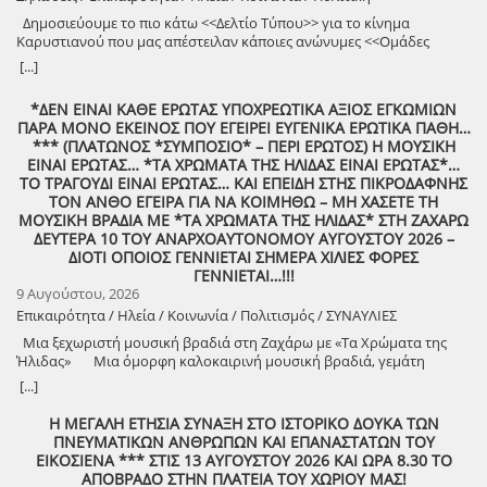
Δημοσιεύουμε το πιο κάτω <<Δελτίο Τύπου>> για το κίνημα
Καρυστιανού που μας απέστειλαν κάποιες ανώνυμες <<Ομάδες
Πολιτών>>!
[...]
*ΔΕΝ ΕΙΝΑΙ ΚΑΘΕ ΕΡΩΤΑΣ ΥΠΟΧΡΕΩΤΙΚΑ ΑΞΙΟΣ ΕΓΚΩΜΙΩΝ
ΠΑΡΑ ΜΟΝΟ ΕΚΕΙΝΟΣ ΠΟΥ ΕΓΕΙΡΕΙ ΕΥΓΕΝΙΚΑ ΕΡΩΤΙΚΑ ΠΑΘΗ…
*** (ΠΛΑΤΩΝΟΣ *ΣΥΜΠΟΣΙΟ* – ΠΕΡΙ ΕΡΩΤΟΣ) Η ΜΟΥΣΙΚΗ
ΕΙΝΑΙ ΕΡΩΤΑΣ… *ΤΑ ΧΡΩΜΑΤΑ ΤΗΣ ΗΛΙΔΑΣ ΕΙΝΑΙ ΕΡΩΤΑΣ*…
ΤΟ ΤΡΑΓΟΥΔΙ ΕΙΝΑΙ ΕΡΩΤΑΣ… ΚΑΙ ΕΠΕΙΔΗ ΣΤΗΣ ΠΙΚΡΟΔΑΦΝΗΣ
ΤΟΝ ΑΝΘΟ ΕΓΕΙΡΑ ΓΙΑ ΝΑ ΚΟΙΜΗΘΩ – ΜΗ ΧΑΣΕΤΕ ΤΗ
ΜΟΥΣΙΚΗ ΒΡΑΔΙΑ ΜΕ *ΤΑ ΧΡΩΜΑΤΑ ΤΗΣ ΗΛΙΔΑΣ* ΣΤΗ ΖΑΧΑΡΩ
ΔΕΥΤΕΡΑ 10 ΤΟΥ ΑΝΑΡΧΟΑΥΤΟΝΟΜΟΥ ΑΥΓΟΥΣΤΟΥ 2026 –
ΔΙΟΤΙ ΟΠΟΙΟΣ ΓΕΝΝΙΕΤΑΙ ΣΗΜΕΡΑ ΧΙΛΙΕΣ ΦΟΡΕΣ
ΓΕΝΝΙΕΤΑΙ…!!!
9 Αυγούστου, 2026
Επικαιρότητα / Ηλεία / Κοινωνία / Πολιτισμός / ΣΥΝΑΥΛΙΕΣ
Μια ξεχωριστή μουσική βραδιά στη Ζαχάρω με «Τα Χρώματα της
Ήλιδας» Μια όμορφη καλοκαιρινή μουσική βραδιά, γεμάτη
μελωδίες, πολιτισμό και καλή διάθεση, διοργανώνει ο Δήμος
[...]
Ζαχάρως, στο πλαίσιο του Καλοκαιρινού Πολιτιστικού
Προγράμματος. Τη Δευτέρα 10 Αυγούστου, στις 21:30, το προαύλιο
Η ΜΕΓΑΛΗ ΕΤΗΣΙΑ ΣΥΝΑΞΗ ΣΤΟ ΙΣΤΟΡΙΚΟ ΔΟΥΚΑ ΤΩΝ
του Γυμνασίου Ζαχάρως θα γεμίσει μουσική, καθώς η Ορχήστρα «Τα
ΠΝΕΥΜΑΤΙΚΩΝ ΑΝΘΡΩΠΩΝ ΚΑΙ ΕΠΑΝΑΣΤΑΤΩΝ ΤΟΥ
Χρώματα της Ήλιδας» θα παρουσιάσει ένα ξεχωριστό μουσικό
ΕΙΚΟΣΙΕΝΑ *** ΣΤΙΣ 13 ΑΥΓΟΥΣΤΟΥ 2026 ΚΑΙ ΩΡΑ 8.30 ΤΟ
πρόγραμμα. Μια βραδιά που έρχεται να ενώσει ανθρώπους
ΑΠΟΒΡΑΔΟ ΣΤΗΝ ΠΛΑΤΕΙΑ ΤΟΥ ΧΩΡΙΟΥ ΜΑΣ!