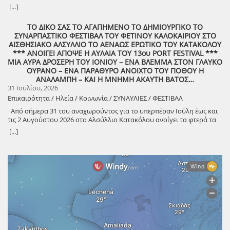
Ειδικότερα, οι παρεμβάσεις στην Ε.Ο Πατρών – Τριπόλεως (111)
Συμπερασματικά για την αναγέννηση της ανατολικής πλευράς της
ώρα για την πλήρη ανάδειξη του Ναού>> Η εξαιρετικά επιτυχημένη
[...]
ένα κυριολεκτικά ηρωικό αγώνα όλων των φορέων κατάσβεσης η
αφορούν την αποκατάσταση στη μεγάλη κατολίσθηση της Δίβρης
πόλης απαιτείται ένα ολοκληρωμένο σχέδιο με συγκεκριμένα βήματα
συναυλία των Μανώλη Μητσιά και Μαρίας Φαραντούρη στον Ναό
επικίνδυνη φωτιά σε περιοχή Natura 2000, οριοθετήθηκε… Έτσι
(θέση Χάνι Φεοφάνη) όπου από την πρώτη στιγμή κατασκευάστηκε η
και με συνέργειες του δήμου, της περιφέρειας, του Επιμελητηρίου και
του Επικούριου Απόλλωνα, το βράδυ της 29ης Ιουλίου, απέδειξε ότι ο
αποφεύχθηκε ο κίνδυνος να επεκταθεί η φωτιά στο ανυπέρβλητης
προσωρινή παράκαμψη, αποκαθιστώντας πλήρως την κυκλοφορία
ΤΟ ΔΙΚΟ ΣΑΣ ΤΟ ΑΓΑΠΗΜΕΝΟ ΤΟ ΔΗΜΙΟΥΡΓΙΚΟ ΤΟ
άλλων φορέων. Είναι ο μονόδρομος για να αποκτήσουν τα
πολιτισμός μπορεί να αποτελέσει ισχυρό μοχλό ανάπτυξης,
ομορφιάς Δάσος της Στροφυλιάς! ΑΝΚ
στο σημείο. Με την εξασφάλιση της χρηματοδότησης, έρχεται και η
ΣΥΝΑΡΠΑΣΤΙΚΟ ΦΕΣΤΙΒΑΛ ΤΟΥ ΦΕΤΙΝΟΥ ΚΑΛΟΚΑΙΡΙΟΥ ΣΤΟ
Χαλκιάτικα την παλιά τους αίγλη. Γιάννης Αργυρόπουλος Δημοτικός
εξωστρέφειας και τουριστικής προβολής για την Ηλεία. Με επιστολή
οριστική επίλυση του σοβαρού προβλήματος που προκάλεσε η
ΑΙΣΘΗΣΙΑΚΟ ΑΛΣΥΛΛΙΟ ΤΟ ΑΕΝΑΩΣ ΕΡΩΤΙΚΟ ΤΟΥ ΚΑΤΑΚΟΛΟΥ
Σύμβουλος Πύργου – Πρώην Αναπληρωτής Δήμαρχος
του προς τον Δήμαρχο Ανδρίτσαινας – Κρεστένων κ. Διονύσιο
κακοκαιρία, ενώ στο πλαίσιο του ίδιου έργου, προβλέπονται
*** ΑΝΟΙΓΕΙ ΑΠΟΨΕ Η ΑΥΛΑΙΑ ΤΟΥ 13ου PORT FESTIVAL ***
Μπαλιούκο, το Επιμελητήριο Ηλείας συνεχάρη τη Δημοτική Αρχή για
παρεμβάσεις και σε άλλα σημεία της Ε.Ο 111, στα οποία σημειώθηκαν
ΜΙΑ ΑΥΡΑ ΔΡΟΣΕΡΗ ΤΟΥ ΙΟΝΙΟΥ – ΕΝΑ ΒΛΕΜΜΑ ΣΤΟΝ ΓΛΑΥΚΟ
την άρτια διοργάνωση της εκδήλωσης, αναγνωρίζοντας τον
ζημιές. Όσον αφορά την παλαιά Ε.Ο Πύργου – Αρχαίας Ολυμπίας,
ΟΥΡΑΝΟ – ΕΝΑ ΠΑΡΑΘΥΡΟ ΑΝΟΙΧΤΟ ΤΟΥ ΠΟΘΟΥ Η
καθοριστικό ρόλο της στην καθιέρωση ενός σημαντικού
έχει σχεδιαστεί επίσης στοχευμένο έργο, με παρεμβάσεις
ΑΝΑΛΑΜΠΗ – ΚΑΙ Η ΜΝΗΜΗ ΑΚΑΥΤΗ ΒΑΤΟΣ…
πολιτιστικού θεσμού, ο οποίος για δεύτερη συνεχόμενη χρονιά
αποκατάστασης στην κατολίσθηση του Πλατάνου (στο ύψος του
31 Ιουλίου, 2026
αναδεικνύει τη μοναδική αξία του Ναού του Επικούριου Απόλλωνα
Κοιμητηρίου), όσο και στο ύψος της Παλαιοβαρβάσαινας, στα όρια
Επικαιρότητα / Ηλεία / Κοινωνία / ΣΥΝΑΥΛΙΕΣ / ΦΕΣΤΙΒΑΛ
ως μνημείου παγκόσμιας ακτινοβολίας και ως σημείου αναφοράς για
του Δήμου Πύργου με τον Δήμο Αρχαίας Ολυμπίας, απ’ όπου
τον πολιτιστικό τουρισμό. Η συναυλία, που πραγματοποιήθηκε σε
Από σήμερα 31 του αναχωρούντος για το υπερπέραν Ιούλη έως και
εξυπηρετούνται για τις μετακινήσεις τους δημότες της Αρχαίας
συνδιοργάνωση με την Εφορεία Αρχαιοτήτων Ηλείας και την
τις 2 Αυγούστου 2026 στο Αλσύλλιο Κατακόλου ανοίγει τα φτερά τα
Ολυμπίας. Τέλος, ο κ.Γιαννόπουλος, ενημέρωσε και για το έργο
Περιφερειακή Ένωση Δήμων Δυτικής Ελλάδας, προσέλκυσε χιλιάδες
πελαγίσια το 13ο Port Festival
συντήρησης στο Επαρχιακό Οδικό Δίκτυο της Π.Ε. Ηλείας, με
[...]
επισκέπτες από την Ηλεία, την υπόλοιπη Πελοπόννησο και την
παρεμβάσεις και στα όρια του Δήμου Αρχαίας Ολυμπίας, το οποίο
Αττική, επιβεβαιώνοντας το τεράστιο ενδιαφέρον της κοινωνίας για
επίσης στις επόμενες ημέρες, μπαίνει σε φάση δημοπράτησης, με
το εμβληματικό μνημείο της Φιγαλείας. Παράλληλα, ανέδειξε με τον
ορίζοντα έναρξης εργασιών, πριν το τέλος του έτους, όπως και τα
πιο ουσιαστικό τρόπο ένα διαχρονικό αίτημα της τοπικής κοινωνίας:
προαναφερθέντα έργα. Ο Δήμαρχος Άρης Παναγιωτόπουλος, από την
την ολοκλήρωση των εργασιών αναστήλωσης και την απομάκρυνση
πλευρά του δήλωσε: «Η ανάπτυξη ενός τόπου δεν κρίνεται από τις
του προσωρινού στεγάστρου, ώστε ο Ναός του Επικούριου
εξαγγελίες, αλλά από την πρόοδο των έργων που αλλάζουν την
Απόλλωνα, Μνημείο Παγκόσμιας Κληρονομιάς της UNESCO, να
καθημερινότητα των ανθρώπων. Η σημερινή αναλυτική ενημέρωση
αποδοθεί πλήρως στην ιστορία, στον πολιτισμό και στους επισκέπτες
από τον Αντιπεριφερειάρχη Υποδομών & Έργων, κ. Βασίλη
του. Ο Πρόεδρος του Επιμελητηρίου Ηλείας κ. Κωνσταντίνος
Γιαννόπουλο, επιβεβαίωσε ότι σημαντικές παρεμβάσεις για τον Δήμο
Λεβέντης, ο οποίος παρέστη στη συναυλία, δήλωσε: «Θερμά
Αρχαίας Ολυμπίας προχωρούν με συγκεκριμένο σχεδιασμό και
συγχαρητήρια αξίζουν στον Δήμο Ανδρίτσαινας – Κρεστένων και
χρονοδιάγραμμα. Η μέχρι σήμερα συνεργασία μας με την Περιφέρεια