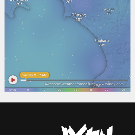
προσωπικά στον Δήμαρχο κ. Διονύσιο Μπαλιούκο για μια εξαιρετική
Δυτικής Ελλάδας αποδίδει ουσιαστικά αποτελέσματα και αυτό έχει
διοργάνωση που τίμησε τον τόπο μας και ανέδειξε ένα από τα
σημασία για τους πολίτες. Για εμάς, κάθε έργο υποδομής σημαίνει
σημαντικότερα μνημεία του παγκόσμιου πολιτισμού. Πρωτοβουλίες
μεγαλύτερη ασφάλεια, καλύτερη ποιότητα ζωής και περισσότερες
όπως αυτή αποδεικνύουν ότι ο πολιτισμός δεν αποτελεί μόνο
προοπτικές για τον τόπο μας».
στοιχείο της ιστορικής μας ταυτότητας, αλλά και έναν ισχυρό
αναπτυξιακό πυλώνα. Ο Επικούριος Απόλλωνας μπορεί να
αποτελέσει σημείο αναφοράς για τον ποιοτικό τουρισμό, την
εξωστρέφεια της Ηλείας και τη δημιουργία νέων ευκαιριών για την
τοπική οικονομία. Η συγκλονιστική ανταπόκριση του κόσμου
απέδειξε ότι ο Επικούριος Απόλλωνας εξακολουθεί να συγκινεί και να
εμπνέει. Γι’ αυτό η ολοκλήρωση των εργασιών αποκατάστασης και η
απομάκρυνση του στεγάστρου δεν αποτελούν απλώς μια τεχνική
παρέμβαση, αλλά μια εθνική προτεραιότητα. Η Πολιτεία οφείλει να
επιταχύνει τις απαραίτητες διαδικασίες, ώστε η μοναδική
αρχιτεκτονική του Ναού να αναδειχθεί ξανά στο φυσικό της
περιβάλλον και να αποκτήσει τη θέση που πραγματικά της αξίζει
στον διεθνή πολιτιστικό χάρτη. Το Επιμελητήριο Ηλείας θα συνεχίσει
να στηρίζει κάθε πρωτοβουλία που συνδέει τον πολιτισμό με τη
βιώσιμη ανάπτυξη, την επιχειρηματικότητα και την εξωστρέφεια του
τόπου μας. Η προστασία και η ανάδειξη της πολιτιστικής μας
κληρονομιάς αποτελεί επένδυση στο μέλλον της Ηλείας και στις
επόμενες γενιές.».