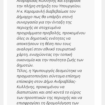
Ανδραβίδας-Κυλλήνης και εξέφρασε
την πλήρη στήριξη του Υπουργείου.
Η κ. Καραμανλή διαβεβαίωσε τον
Δήμαρχο πως θα υπάρξει στενή
συνεργασία για την ένταξη της
περιοχής σε στοχευμένα
προγράμματα προβολής, προκειμένου
όλες οι δημοτικές ενότητες να
αποκτήσουν τη θέση που τους
αναλογεί στον εθνικό τουριστικό
χάρτη, ενισχύοντας την τοπική
οικονομία και την ποιότητα ζωής των
δημοτών.
​Τέλος, η Υφυπουργός δεσμεύτηκε να
πραγματοποιήσει σύντομα επίσημη
επίσκεψη στον Δήμο Ανδραβίδας-
Κυλλήνης, προκειμένου να
διαπιστώσει και από κοντά το εύρος
των προοπτικών της περιοχής και να
επισφραγίσει τη δρομολόγηση των