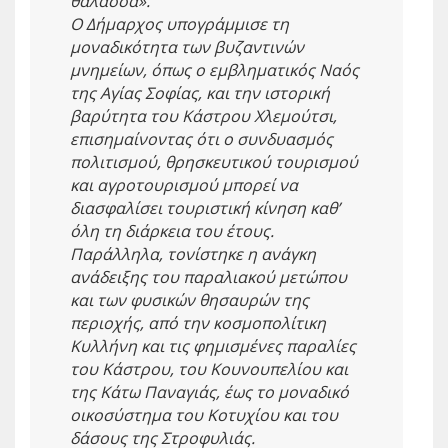
θάλασσα».
Ο Δήμαρχος υπογράμμισε τη
μοναδικότητα των βυζαντινών
μνημείων, όπως ο εμβληματικός Ναός
της Αγίας Σοφίας, και την ιστορική
βαρύτητα του Κάστρου Χλεμούτσι,
επισημαίνοντας ότι ο συνδυασμός
πολιτισμού, θρησκευτικού τουρισμού
και αγροτουρισμού μπορεί να
διασφαλίσει τουριστική κίνηση καθ’
όλη τη διάρκεια του έτους.
​Παράλληλα, τονίστηκε η ανάγκη
ανάδειξης του παραλιακού μετώπου
και των φυσικών θησαυρών της
περιοχής, από την κοσμοπολίτικη
Κυλλήνη και τις φημισμένες παραλίες
του Κάστρου, του Κουνουπελίου και
της Κάτω Παναγιάς, έως το μοναδικό
οικοσύστημα του Κοτυχίου και του
δάσους της Στροφυλιάς.