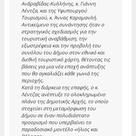
Ανδραβίδας-Κυλλήνης, κ. Γιάννη
Λέντζα, και της Υφυπουργού
Τουρισμού, κ. Άννας Καραμανλή.
​Αντικείμενο της συνάντησης ήταν ο
στρατηγικός σχεδιασμός για την
τουριστική αναβάθμιση, την
εξωστρέφεια και την προβολή του
συνόλου του Δήμου στον εθνικό και
διεθνή τουριστικό χάρτη, θέτοντας τις
βάσεις για μια νέα εποχή ανάπτυξης
που θα αγκαλιάζει κάθε γωνιά της
περιοχής.
​Κατά τη διάρκεια της επαφής, ο κ.
Λέντζας ανέπτυξε το ολοκληρωμένο
πλάνο της Δημοτικής Αρχής, το οποίο
στοχεύει στη μεταμόρφωση του
Δήμου σε έναν πολυδιάστατο
προορισμό που υπερβαίνει το
παραδοσιακό μοντέλο «ήλιος και