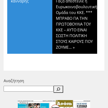
κάνναβης
Γάζα απέστειλε η
Ευρωκοινοβουλευτική
Ομάδα του ΚΚΕ. ***
ΜΠΡΑΒΟ ΓΙΑ ΤΗΝ
ΠΡΩΤΟΒΟΥΛΙΑ ΤΟΥ
ΚΚΕ – ΑΥΤΟ ΕΙΝΑΙ
ΣΩΣΤΗ ΠΟΛΙΤΙΚΗ
ΣΤΟΥΣ ΚΑΙΡΟΥΣ ΠΟΥ
ΖΟΥΜΕ…
»
Αναζήτηση