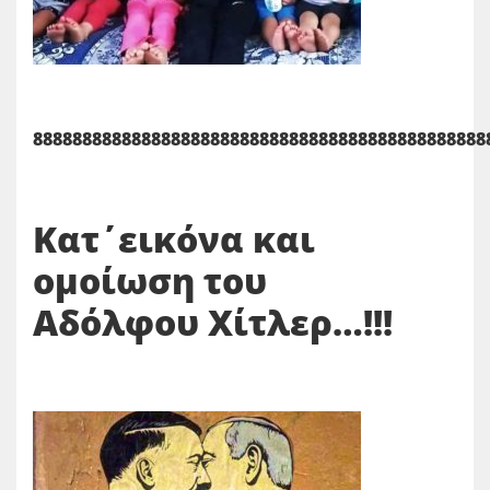
8888888888888888888888888888888888888888888888
Κατ΄εικόνα και
ομοίωση του
Αδόλφου Χίτλερ…!!!