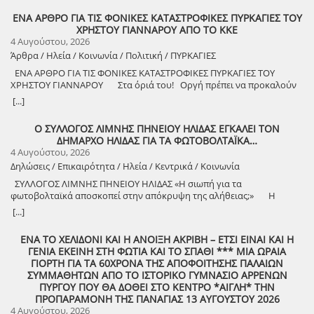
ΕΝΑ ΑΡΘΡΟ ΓΙΑ ΤΙΣ ΦΟΝΙΚΕΣ ΚΑΤΑΣΤΡΟΦΙΚΕΣ ΠΥΡΚΑΓΙΕΣ ΤΟΥ
ΧΡΗΣΤΟΥ ΓΙΑΝΝΑΡΟΥ ΑΠΟ ΤΟ ΚΚΕ
4 Αυγούστου, 2026
Άρθρα / Ηλεία / Κοινωνία / Πολιτική / ΠΥΡΚΑΓΙΕΣ
ΕΝΑ ΑΡΘΡΟ ΓΙΑ ΤΙΣ ΦΟΝΙΚΕΣ ΚΑΤΑΣΤΡΟΦΙΚΕΣ ΠΥΡΚΑΓΙΕΣ ΤΟΥ
ΧΡΗΣΤΟΥ ΓΙΑΝΝΑΡΟΥ Στα όριά του! Οργή πρέπει να προκαλούν
τα αναμασήματα του πρωθυπουργού και κυβερνητικών στελεχών,
[...]
που παίζουν την κασέτα της «κλιματικής αλλαγής» και της ατομικής
ευθύνης για να καλύψουν την ολέθρια εμπρηστική πολιτική τους.
Ο ΣΥΛΛΟΓΟΣ ΛΙΜΝΗΣ ΠΗΝΕΙΟΥ ΗΛΙΔΑΣ ΕΓΚΑΛΕΙ ΤΟΝ
Αποκορύφωμα ήταν η δήλωση του υπουργού Πολιτικής Προστασίας,
ΔΗΜΑΡΧΟ ΗΛΙΔΑΣ ΓΙΑ ΤΑ ΦΩΤΟΒΟΛΤΑΪΚΑ…
ότι ο κρατικός μηχανισμός έχει φτάσει «στα όριά του», όταν πριν από
4 Αυγούστου, 2026
λίγους μήνες, η κυβέρνηση πανηγύριζε ότι η αντιπυρική περίοδος
Δηλώσεις / Επικαιρότητα / Ηλεία / Κεντρικά / Κοινωνία
ξεκινάει με τις καλύτερες δυνατές προϋποθέσεις! Χρειάστηκαν μόνο
λίγες εβδομάδες για να γίνει στάχτη το αφήγημα, με πέντε νεκρούς
ΣΥΛΛΟΓΟΣ ΛΙΜΝΗΣ ΠΗΝΕΙΟΥ ΗΛΙΔΑΣ «Η σιωπή για τα
πυροσβέστες και χιλιάδες στρέμματα δάσους καμένα, πριν ακόμα
φωτοβολταϊκά αποσκοπεί στην απόκρυψη της αλήθειας;» Η
ξεκινήσει ο Αύγουστος. Για άλλη μια χρονιά επιβεβαιώνεται ότι οι
σιωπή είναι χρυσός ή μήπως όχι; Στην περίπτωση της Δημοτικής
[...]
προτεραιότητες του αντιλαϊκού εχθρικού κράτους υπονομεύουν και
Αρχής του Δήμου Ήλιδας, η σιωπή όχι μόνο δεν είναι χρυσός αλλά
στραγγαλίζουν τις λαϊκές ανάγκες, βάζουν σε μεγάλο κίνδυνο το
αποσκοπεί στην απόκρυψη της αλήθειας και όσο κάποιοι σιωπούν…
ΕΝΑ ΤΟ ΧΕΛΙΔΟΝΙ ΚΑΙ Η ΑΝΟΙΞΗ ΑΚΡΙΒΗ – ΕΤΣΙ ΕΙΝΑΙ ΚΑΙ Η
περιβάλλον, την περιουσία, ακόμα και τη ζωή του λαού. Αυτό που
τόσο το ψέμα μεγαλώνει… Η δε, επιλεκτική χρήση των απαντήσεων
ΓΕΝΙΑ ΕΚΕΙΝΗ ΣΤΗ ΦΩΤΙΑ ΚΑΙ ΤΟ ΣΠΑΘΙ *** ΜΙΑ ΩΡΑΙΑ
πραγματικά έχει φτάσει στα όριά του, είναι το σύστημα του κέρδους,
χωρίς αντίκρισμα, μάλλον εκθέτει κάποιους περισσότερο παρά
ΓΙΟΡΤΗ ΓΙΑ ΤΑ 60ΧΡΟΝΑ ΤΗΣ ΑΠΟΦΟΙΤΗΣΗΣ ΠΑΛΑΙΩΝ
που κάνει επαναλαμβανόμενο έγκλημα τις καταστροφές… Αυτό το
οδηγεί στην διαφάνεια και την αλήθεια. Ο Σύλλογος Λίμνης Πηνειού
ΣΥΜΜΑΘΗΤΩΝ ΑΠΟ ΤΟ ΙΣΤΟΡΙΚΟ ΓΥΜΝΑΣΙΟ ΑΡΡΕΝΩΝ
σύστημα προσανατολίζει την πολιτική προστασία στη διαχείριση
Ήλιδας, από την ίδρυσή του μέχρι και σήμερα, έχει αποδείξει ότι έχει
ΠΥΡΓΟΥ ΠΟΥ ΘΑ ΔΟΘΕΙ ΣΤΟ ΚΕΝΤΡΟ *ΑΙΓΛΗ* ΤΗΝ
«κρίσεων» που σχετίζονται με τις ΝΑΤΟικές ανάγκες και την πολεμική
ξεκάθαρες θέσεις και πορεύεται με γνώμονα την αλήθεια και το
ΠΡΟΠΑΡΑΜΟΝΗ ΤΗΣ ΠΑΝΑΓΙΑΣ 13 ΑΥΓΟΥΣΤΟΥ 2026
προπαρασκευή, δαπανά δισ. ευρώ για εξοπλισμούς και
συμφέρον του τόπου. Το τελευταίο διάστημα, το Διοικητικό
4 Αυγούστου, 2026
ευρωατλαντικές αποστολές, ενώ για την προστασία των δασών και