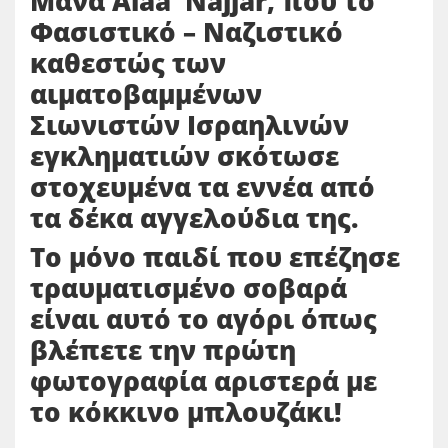
Μάνα Alaa Najjar, που το
Φασιστικό – Ναζιστικό
καθεστώς των
αιματοβαμμένων
Σιωνιστών Ισραηλινών
εγκληματιών σκότωσε
στοχευμένα τα εννέα από
τα δέκα αγγελούδια της.
Το μόνο παιδί που επέζησε
τραυματισμένο σοβαρά
είναι αυτό το αγόρι όπως
βλέπετε την πρώτη
φωτογραφία αριστερά με
το κόκκινο μπλουζάκι!