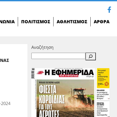
ΝΩΝΊΑ
ΠΟΛΙΤΙΣΜΌΣ
ΑΘΛΗΤΙΣΜΌΣ
ΆΡΘΡΑ
Αναζήτηση
ΩΝΑΣ
-2024