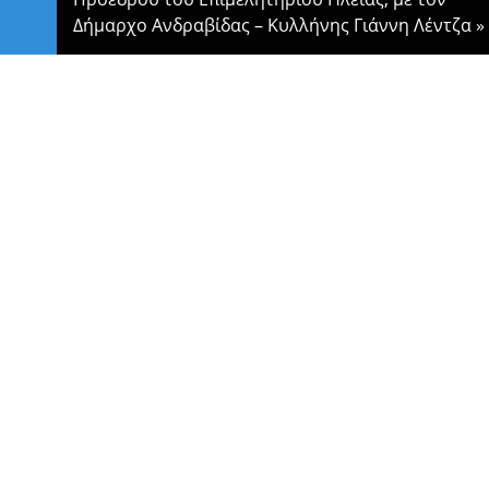
Δήμαρχο Ανδραβίδας – Κυλλήνης Γιάννη Λέντζα
»