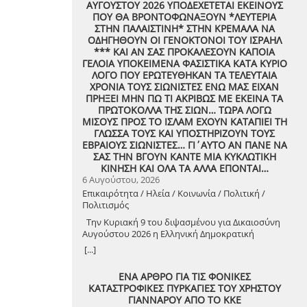
ΑΥΓΟΥΣΤΟΥ 2026 ΥΠΟΔΕΧΕΤΕΤΑΙ ΕΚΕΙΝΟΥΣ
ΠΟΥ ΘΑ ΒΡΟΝΤΟΦΩΝΑΞΟΥΝ *ΛΕΥΤΕΡΙΑ
ΣΤΗΝ ΠΑΛΑΙΣΤΙΝΗ* ΣΤΗΝ ΚΡΕΜΑΛΑ ΝΑ
ΟΔΗΓΗΘΟΥΝ ΟΙ ΓΕΝΟΚΤΟΝΟΙ ΤΟΥ ΙΣΡΑΗΛ
*** ΚΑΙ ΑΝ ΣΑΣ ΠΡΟΚΑΛΕΣΟΥΝ ΚΑΠΟΙΑ
ΓΕΛΟΙΑ ΥΠΟΚΕΙΜΕΝΑ ΦΑΣΙΣΤΙΚΑ ΚΑΤΑ ΚΥΡΙΟ
ΛΟΓΟ ΠΟΥ ΕΡΩΤΕΥΘΗΚΑΝ ΤΑ ΤΕΛΕΥΤΑΙΑ
ΧΡΟΝΙΑ ΤΟΥΣ ΣΙΩΝΙΣΤΕΣ ΕΝΩ ΜΑΣ ΕΙΧΑΝ
ΠΡΗΞΕΙ ΜΗΝ ΠΩ ΤΙ ΑΚΡΙΒΩΣ ΜΕ ΕΚΕΙΝΑ ΤΑ
ΠΡΩΤΟΚΟΛΛΑ ΤΗΣ ΣΙΩΝ… ΤΩΡΑ ΛΟΓΩ
ΜΙΣΟΥΣ ΠΡΟΣ ΤΟ ΙΣΛΑΜ ΕΧΟΥΝ ΚΑΤΑΠΙΕΙ ΤΗ
ΓΛΩΣΣΑ ΤΟΥΣ ΚΑΙ ΥΠΟΣΤΗΡΙΖΟΥΝ ΤΟΥΣ
ΕΒΡΑΙΟΥΣ ΣΙΩΝΙΣΤΕΣ… ΓΙ΄ΑΥΤΟ ΑΝ ΠΑΝΕ ΝΑ
ΣΑΣ ΤΗΝ ΒΓΟΥΝ ΚΑΝΤΕ ΜΙΑ ΚΥΚΛΩΤΙΚΗ
ΚΙΝΗΣΗ ΚΑΙ ΟΛΑ ΤΑ ΑΛΛΑ ΕΠΟΝΤΑΙ…
6 Αυγούστου, 2026
Επικαιρότητα / Ηλεία / Κοινωνία / Πολιτική /
Πολιτισμός
Την Κυριακή 9 του διψασμένου για Δικαιοσύνη
Αυγούστου 2026 η Ελληνική Δημοκρατική
Αντιεξουσιαστική Καρδιά χτυπά μαζί με ΟΛΟΥΣ
[...]
τους Συναγωνιστές για την Παλαιστίνη μέρα
Μνήμης και Αγώνα!
ΕΝΑ ΑΡΘΡΟ ΓΙΑ ΤΙΣ ΦΟΝΙΚΕΣ
ΚΑΤΑΣΤΡΟΦΙΚΕΣ ΠΥΡΚΑΓΙΕΣ ΤΟΥ ΧΡΗΣΤΟΥ
ΓΙΑΝΝΑΡΟΥ ΑΠΟ ΤΟ ΚΚΕ