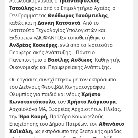
Αιτωλοακαρνανίας ο
Τριαντάφυλλος
Τατούλης
και από το Επιμελητήριο Αχαΐας ο
Γεν.Γραμματέας
Θεόδωρος Τσούμπελης
,
καθώς και η
Δανάη Κατσαντά
. Από το
Ινστιτούτο Τεχνολογίας Υπολογιστών και
Εκδόσεων «ΔΙΟΦΑΝΤΟΣ» τοποθετήθηκε ο
Ανδρέας Κοσκέρης
, ενώ από το Ινστιτούτο
Περιφερειακής Ανάπτυξης – Πάντειο
Πανεπιστήμιο ο
Βασίλης Αυδίκος
, Καθηγητής
Οικονομικής και Περιφερειακής Ανάπτυξης.
Οι εργασίες συνεχίστηκαν με τον εκπρόσωπο
του Διεθνούς Φεστιβάλ Κινηματογράφου
Ολυμπίας για παιδιά και νέους
Χρήστο
Κωνσταντόπουλο
, τον
Χρήστο Λιάγκουρα
,
Αρχαιολόγο ΜΑ, Εφορείας Αρχαιοτήτων Ηλείας,
την
Ήρα Κουρή
, Πρόεδρο Κοινωφελούς
Επιχείρησης του Δήμου Πατρέων, τον
Αθανάσιο
Χαϊκάλη
, ως εκπρόσωπο της θεατρικής ομάδας