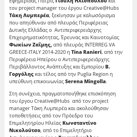
Εφημερίδας Πατρίς
Γιούλη Ηλιοπούλου
και
τον project manager του έργου Creative@Hubs
Τάκη Λυμπερέα
, ξεκίνησαν με καλωσόρισμα
που απηύθυναν από πλευράς Περιφέρειας
Δυτικής Ελλάδας ο Αντιπεριφερειάρχης
Επιχειρηματικότητας, Έρευνας και Καινοτομίας
Φωκίων Ζαΐμης,
από πλευράς INTERREG VA
GREECE-ITALY 2014-2020 η
Tina
Ranieri
, από την
Περιφέρεια Ηπείρου ο Αντιπεριφερειάρχης
Περιβάλλοντος Ανάπτυξης και Εμπορίου
Β.
Γοργόλης
και τέλος από την Puglia Region η
υπεύθυνη επικοινωνίας
Serena
Mingolla
.
Στη συνέχεια, πραγματοποιήθηκε επισκόπηση
του έργου Creative@Hubs από τον project
manager Τάκη Λυμπερέα και ακολούθησαν
τοποθετήσεις από τον Πρόεδρο του
Επιμελητηρίου Ηλείας
Κωνσταντίνο
Νικολούτσο
, από το Επιμελητήριο