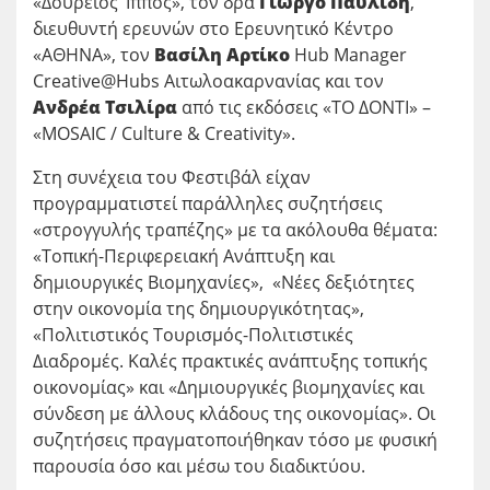
«Δούρειος ‘Ιππος», τον δρα
Γιώργο Παυλίδη
,
διευθυντή ερευνών στο Ερευνητικό Κέντρο
«ΑΘΗΝΑ», τον
Βασίλη Αρτίκο
Hub Manager
Creative@Hubs Αιτωλοακαρνανίας και τον
Ανδρέα Τσιλίρα
από τις εκδόσεις «ΤΟ ΔΟΝΤΙ» –
«MOSAIC / Culture & Creativity».
Στη συνέχεια του Φεστιβάλ είχαν
προγραμματιστεί παράλληλες συζητήσεις
«στρογγυλής τραπέζης» με τα ακόλουθα θέματα:
«Τοπική-Περιφερειακή Ανάπτυξη και
δημιουργικές Βιομηχανίες», «Νέες δεξιότητες
στην οικονομία της δημιουργικότητας»,
«Πολιτιστικός Τουρισμός-Πολιτιστικές
Διαδρομές. Καλές πρακτικές ανάπτυξης τοπικής
οικονομίας» και «Δημιουργικές βιομηχανίες και
σύνδεση με άλλους κλάδους της οικονομίας». Οι
συζητήσεις πραγματοποιήθηκαν τόσο με φυσική
παρουσία όσο και μέσω του διαδικτύου.