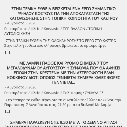
ΣΤΗΝ ΤΕΛΙΚΗ ΕΥΘΕΙΑ ΒΡΙΣΚΕΤΑΙ ΕΝΑ ΕΡΓΟ ΣΗΜΑΝΤΙΚΟ
ΥΨΗΛΟΥ ΚΟΣΤΟΥΣ ΓΙΑ ΤΗΝ ΑΠΟΚΑΤΑΣΤΑΣΗ ΤΗΣ
ΚΑΤΟΛΙΣΘΗΣΗΣ ΣΤΗΝ ΤΟΠΙΚΗ ΚΟΙΝΟΤΗΤΑ ΤΟΥ ΚΑΣΤΡΟΥ
7 Αυγούστου, 2026
Επικαιρότητα / Ηλεία / Κοινωνία / ΠΕΡΙΒΑΛΛΟΝ / ΤΟΠΙΚΗ
ΑΥΤΟΔΙΟΙΚΗΣΗ
ΣΤΗΝ ΤΕΛΙΚΗ ΕΥΘΕΙΑ ΤΗΣ ΟΛΟΚΛΗΡΩΣΗΣ ΤΟ ΕΡΓΟ ΣΤΟ ΚΑΣΤΡΟ
Στην τελική ευθεία ολοκλήρωσης βρίσκεται το κρίσιμο έργο
αποκατάστασης της κατολίσθησης στην Τ.Κ. Κάστρου,
[...]
προϋπολογισμού 1,25 εκατομμυρίων ευρώ. Έπειτα από αυτοψία που
πραγματοποίησε ο Δήμαρχος Ανδραβίδας-Κυλλήνης, Γιάννης
ΜΕ ΛΑΜΨΗ ΠΑΘΟΣ ΚΑΙ ΡΥΘΜΟ ΣΗΜΕΡΑ 7 ΤΟΥ
Λέντζας, μαζί με κλιμάκιο της Τεχνικής Υπηρεσίας και εκπροσώπους
ΜΕΓΑΛΟΔΥΝΑΜΟΥ ΑΥΓΟΥΣΤΟΥ Η ΣΥΝΑΥΛΙΑ ΠΟΥ ΘΑ ΑΦΗΣΕΙ
της δημοτικής αρχής, διαπιστώθηκε πως οι παρεμβάσεις προχωρούν
ΕΠΟΧΗ ΣΤΗΝ ΚΡΕΣΤΕΝΑ ΜΕ ΤΗΝ ΑΣΤΕΡΟΦΩΤΗ ΕΛΛΗ
άμεσα και αυστηρά εντός των χρονοδιαγραμμάτων. ​Το έργο
ΚΟΚΚΙΝΟΥ ΔΙΟΤΙ ΟΠΟΙΟΣ ΓΕΝΝΙΕΤΑΙ ΣΗΜΕΡΑ ΧΙΛΙΕΣ ΦΟΡΕΣ
χρηματοδοτείται από το Εθνικό Πρόγραμμα Ανάπτυξης και στο
ΓΕΝΝΙΕΤΑΙ…
πλαίσιο των εξειδικευμένων εργασιών πραγματοποιήθηκαν
7 Αυγούστου, 2026
εκσκαφές για την απομάκρυνση των χαλαρών εδαφών,
Επικαιρότητα / Ηλεία / Κοινωνία / Πολιτισμός / ΣΥΝΑΥΛΙΕΣ
κατασκευάστηκε ισχυρός τοίχος αντιστήριξης και τοποθετήθηκε
γεωύφασμα οπλισμένης γης, και συρματοκιβώτια καθώς και
Στο έπακρο το ενδιαφέρον για τη συναυλία της Έλλης Κοκκίνου την
οπλισμένο επίχωμα με ειδικό κοκκώδες υλικό. ​Ο Δήμαρχος Γιάννης
Παρασκευή 7 Αυγούστου στις 21:30 μετά το δειλινό! Με λάμψη,
Λέντζας δήλωσε ικανοποιημένος από την εξέλιξη των εργασιών,
πάθος και ρυθμό! Στο χώρο Γιορτής Σταφίδας Κρεστένων με
[...]
στέλνοντας παράλληλα το μήνυμα για τη συνέχεια: ​«Δεν σταματάμε
διοργανωτή το Δήμο Ανδρίτσαινας-Κρεστένων Στο κατακόρυφο
εδώ. Συνεχίζουμε δυναμικά με έργα σε κάθε γωνιά του Δήμου μας.
φτάνει το ενδιαφέρον του κοινού στην Ηλεία, αλλά και γενικότερα,
ΣΗΜΕΡΑ ΠΑΡΑΣΚΕΥΗ ΣΤΙΣ 9.30 ΜΕΤΑ ΤΟ ΔΕΙΛΙΝΟ ΑΓΓΛΟΙ
Στόχος μας είναι ο Δήμος Ανδραβίδας-Κυλλήνης να παραμείνει ένα
για τη δωρεάν συναυλία της δημοφιλούς ερμηνεύτριας Έλλης