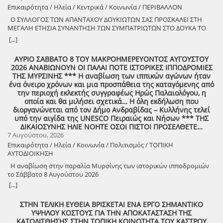
προσφέρει σε κατοίκους και επισκέπτες μια όμορφη καλοκαιρινή
Επικαιρότητα / Ηλεία / Κεντρικά / Κοινωνία / ΠΕΡΙΒΑΛΛΟΝ
έξοδο. Ο Δήμος Ζαχάρως συνεχίζει να επενδύει στον πολιτισμό και να
Ο ΣΥΛΛΟΓΟΣ ΤΩΝ ΑΠΑΝΤΑΧΟΥ ΔΟΥΚΙΩΤΩΝ ΣΑΣ ΠΡΟΣΚΑΛΕΙ ΣΤΗ
δημιουργεί αφορμές για συνάντηση, ψυχαγωγία και συμμετοχή.
ΜΕΓΑΛΗ ΕΤΗΣΙΑ ΣΥΝΑΝΤΗΣΗ ΤΩΝ ΣΥΜΠΑΤΡΙΩΤΩΝ ΣΤΟ ΔΟΥΚΑ ΤΟ
Δευτέρα 10 Αυγούστου | 21:30 Προαύλιο Γυμνασίου Ζαχάρως
ΑΘΑΝΑΤΟ! Μεγάλη η χαρά η δική μας για το ριζιμιό μας και για
[...]
τον επαναστάτη πρόγονό μας που πολέμησε με το σπαθί στο χέρι
στο Πούσι τους Τουρκαλβανούς και είχε και μπαρουτόμυλο για τα
ΑΥΡΙΟ ΣΑΒΒΑΤΟ 8 ΤΟΥ ΜΑΚΡΟΗΜΕΡΕΥΟΝΤΟΣ ΑΥΓΟΥΣΤΟΥ
κανόνια του αγώνα! ΦΩΤΟΓΡΑΦΙΕΣ ΚΑΙ ΠΡΟΣΚΛΗΣΗ ΓΙΑ ΤΟ
2026 ΑΝΑΒΙΩΝΟΥΝ ΟΙ ΠΑΛΑΙ ΠΟΤΕ ΙΣΤΟΡΙΚΕΣ ΙΠΠΟΔΡΟΜΙΕΣ
ΣΥΝΑΠΑΝΤΗΜΑ (Πατήστε πάνω στο σύνδεσμο για να ανοίξει το
ΤΗΣ ΜΥΡΣΙΝΗΣ *** Η αναβίωση των ιππικών αγώνων ήταν
αρχείο) Ο Σύλλογος των απανταχού Δουκιωτών σάς προσκαλεί στην
ένα όνειρο χρόνων και μια προσπάθεια της καταγόμενης από
εκδήλωση που θα πραγματοποιηθεί στο χωριό μας, το ΔΟΥΚΑ, σε
την περιοχή εκλεκτής συγγραφέως Ηρώς Παλαιολόγου, η
συνδιοργάνωση με τον Δήμο Αρχαίας Ολυμπίας, στις 13 Αυγούστου,
οποία και θα μιλήσει σχετικά… Η όλη εκδήλωση που
ημέρα Πέμπτη και ώρα 8:30 μ.μ., στην πλατεία του χωριού με θέμα:
διοργανώνεται από τον Δήμο Ανδραβίδας – Κυλλήνης τελεί
«Άυλη πολιτιστική κληρονομιά: Eκφράσεις, Δράσεις Διαφύλαξης και
υπό την αιγίδα της UNESCO Πειραιώς και Νήσων *** ΤΗΣ
Προοπτικές στην Ηλεία» Oμιλητές: – Διομήδης Τόλιος, Διεύθυνση
ΔΙΚΑΙΟΣΥΝΗΣ ΗΛΙΕ ΝΟΗΤΕ ΟΣΟΙ ΠΙΣΤΟΙ ΠΡΟΣΕΛΘΕΤΕ…
Νεότερης Πολιτιστικής Κληρονομιάς ΥΠΠΟ-Σύλλογος Διβριωτών
7 Αυγούστου, 2026
Αθήνας – Γωγώ Κανελλοπούλου, εκπαιδευτικός – Νίκος
Επικαιρότητα / Ηλεία / Κοινωνία / Πολιτισμός / ΤΟΠΙΚΗ
Σιάκκουλης, Πρόεδρος eco action Νεμούτας Θα ακολουθήσoυν
ΑΥΤΟΔΙΟΙΚΗΣΗ
χοροί της Ηλείας από το Λύκειο Ελληνίδων Πύργου Η είσοδος για
την πολιτιστική εκδήλωση είναι ελεύθερη. Μετά το πέρας της
Η αναβίωση στην παραλία Μυρσίνης των ιστορικών ιπποδρομιών
εκδήλωσης, σας προσκαλούμε να διασκεδάσουμε όλοι μαζί με
το Σάββατο 8 Αυγούστου 2026
ζωντανή παραδοσιακή μουσική από τη μουσική ομάδα του
[...]
Λύσανδρου Παναγόπουλου, σε μια βραδιά γεμάτη κέφι, χορό και
γεύσεις. Θα προσφερθούν παραδοσιακά εδέσματα. Πρόσκληση
ΣΤΗΝ ΤΕΛΙΚΗ ΕΥΘΕΙΑ ΒΡΙΣΚΕΤΑΙ ΕΝΑ ΕΡΓΟ ΣΗΜΑΝΤΙΚΟ
συμμετοχής στο γλέντι: 10 ευρώ ανά άτομο.
ΥΨΗΛΟΥ ΚΟΣΤΟΥΣ ΓΙΑ ΤΗΝ ΑΠΟΚΑΤΑΣΤΑΣΗ ΤΗΣ
ΚΑΤΟΛΙΣΘΗΣΗΣ ΣΤΗΝ ΤΟΠΙΚΗ ΚΟΙΝΟΤΗΤΑ ΤΟΥ ΚΑΣΤΡΟΥ