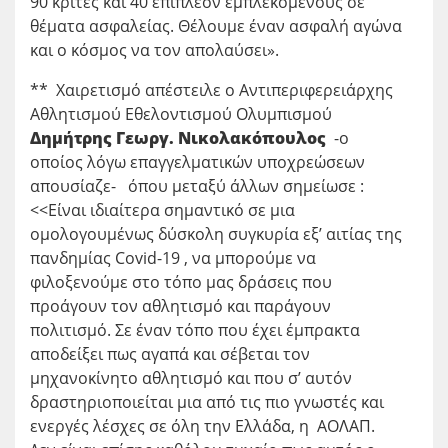
90 κριτές και 40 επιπλέον εμπλεκόμενους σε
θέματα ασφαλείας. Θέλουμε έναν ασφαλή αγώνα
και ο κόσμος να τον απολαύσει».
** Χαιρετισμό απέστειλε ο Αντιπεριφερειάρχης
Αθλητισμού Εθελοντισμού Ολυμπισμού
Δημήτρης Γεωργ. Νικολακόπουλος
-ο
οποίος λόγω επαγγελματικών υποχρεώσεων
απουσίαζε- όπου μεταξύ άλλων σημείωσε :
<<Είναι ιδιαίτερα σημαντικό σε μια
ομολογουμένως δύσκολη συγκυρία εξ’ αιτίας της
πανδημίας Covid-19 , να μπορούμε να
φιλοξενούμε στο τόπο μας δράσεις που
προάγουν τον αθλητισμό και παράγουν
πολιτισμό. Σε έναν τόπο που έχει έμπρακτα
αποδείξει πως αγαπά και σέβεται τον
μηχανοκίνητο αθλητισμό και που σ’ αυτόν
δραστηριοποιείται μια από τις πιο γνωστές και
ενεργές λέσχες σε όλη την Ελλάδα, η ΑΟΛΑΠ.