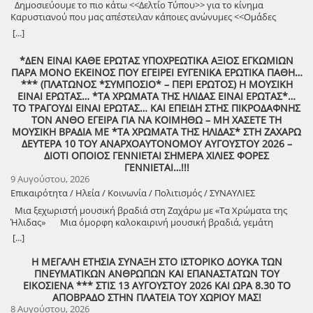
Δημοσιεύουμε το πιο κάτω <<Δελτίο Τύπου>> για το κίνημα
Καρυστιανού που μας απέστειλαν κάποιες ανώνυμες <<Ομάδες
Πολιτών>>!
[...]
*ΔΕΝ ΕΙΝΑΙ ΚΑΘΕ ΕΡΩΤΑΣ ΥΠΟΧΡΕΩΤΙΚΑ ΑΞΙΟΣ ΕΓΚΩΜΙΩΝ
ΠΑΡΑ ΜΟΝΟ ΕΚΕΙΝΟΣ ΠΟΥ ΕΓΕΙΡΕΙ ΕΥΓΕΝΙΚΑ ΕΡΩΤΙΚΑ ΠΑΘΗ…
*** (ΠΛΑΤΩΝΟΣ *ΣΥΜΠΟΣΙΟ* – ΠΕΡΙ ΕΡΩΤΟΣ) Η ΜΟΥΣΙΚΗ
ΕΙΝΑΙ ΕΡΩΤΑΣ… *ΤΑ ΧΡΩΜΑΤΑ ΤΗΣ ΗΛΙΔΑΣ ΕΙΝΑΙ ΕΡΩΤΑΣ*…
ΤΟ ΤΡΑΓΟΥΔΙ ΕΙΝΑΙ ΕΡΩΤΑΣ… ΚΑΙ ΕΠΕΙΔΗ ΣΤΗΣ ΠΙΚΡΟΔΑΦΝΗΣ
ΤΟΝ ΑΝΘΟ ΕΓΕΙΡΑ ΓΙΑ ΝΑ ΚΟΙΜΗΘΩ – ΜΗ ΧΑΣΕΤΕ ΤΗ
ΜΟΥΣΙΚΗ ΒΡΑΔΙΑ ΜΕ *ΤΑ ΧΡΩΜΑΤΑ ΤΗΣ ΗΛΙΔΑΣ* ΣΤΗ ΖΑΧΑΡΩ
ΔΕΥΤΕΡΑ 10 ΤΟΥ ΑΝΑΡΧΟΑΥΤΟΝΟΜΟΥ ΑΥΓΟΥΣΤΟΥ 2026 –
ΔΙΟΤΙ ΟΠΟΙΟΣ ΓΕΝΝΙΕΤΑΙ ΣΗΜΕΡΑ ΧΙΛΙΕΣ ΦΟΡΕΣ
ΓΕΝΝΙΕΤΑΙ…!!!
9 Αυγούστου, 2026
Επικαιρότητα / Ηλεία / Κοινωνία / Πολιτισμός / ΣΥΝΑΥΛΙΕΣ
Μια ξεχωριστή μουσική βραδιά στη Ζαχάρω με «Τα Χρώματα της
Ήλιδας» Μια όμορφη καλοκαιρινή μουσική βραδιά, γεμάτη
μελωδίες, πολιτισμό και καλή διάθεση, διοργανώνει ο Δήμος
[...]
Ζαχάρως, στο πλαίσιο του Καλοκαιρινού Πολιτιστικού
Προγράμματος. Τη Δευτέρα 10 Αυγούστου, στις 21:30, το προαύλιο
Η ΜΕΓΑΛΗ ΕΤΗΣΙΑ ΣΥΝΑΞΗ ΣΤΟ ΙΣΤΟΡΙΚΟ ΔΟΥΚΑ ΤΩΝ
του Γυμνασίου Ζαχάρως θα γεμίσει μουσική, καθώς η Ορχήστρα «Τα
ΠΝΕΥΜΑΤΙΚΩΝ ΑΝΘΡΩΠΩΝ ΚΑΙ ΕΠΑΝΑΣΤΑΤΩΝ ΤΟΥ
Χρώματα της Ήλιδας» θα παρουσιάσει ένα ξεχωριστό μουσικό
ΕΙΚΟΣΙΕΝΑ *** ΣΤΙΣ 13 ΑΥΓΟΥΣΤΟΥ 2026 ΚΑΙ ΩΡΑ 8.30 ΤΟ
πρόγραμμα. Μια βραδιά που έρχεται να ενώσει ανθρώπους
ΑΠΟΒΡΑΔΟ ΣΤΗΝ ΠΛΑΤΕΙΑ ΤΟΥ ΧΩΡΙΟΥ ΜΑΣ!
διαφορετικών ηλικιών μέσα από τη δύναμη της μουσικής και να
8 Αυγούστου, 2026