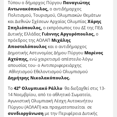
Τύπου ο δήμαρχος Πύργου
Παναγιώτης
Αντωνακόπουλος,
ο αντιδήμαρχος
Πολιτισμού, Τουρισμού, Ολυμπιακών Θεμάτων
και Διεθνών Σχέσεων Αρχαίας Ολυμπίας
Χάρης
Σπηλιόπουλος,
ο εκπρόσωπος του ΔΣ της ΠΕΔ
Δυτικής Ελλάδας
Γιάννης Αργυρόπουλος,
ο
πρόεδρος της ΑΟΛΑΠ
Μιχάλης
Αποστολόπουλος
και ο αντιδήμαρχος
Δημοτικής Αστυνομίας Δήμου Πύργου
Μαρίνος
Αχτύπης,
ενώ χαιρετισμό απέστειλε-λόγω
απουσίας του- ο Αντιπεριφερειάρχης
Αθλητισμού Εθελοντισμού Ολυμπισμού
Δημήτρης Νικολακόπουλος.
ο
Το
42
Ολυμπιακό Ράλλυ
θα διεξαχθεί στις 13-
14 Νοεμβρίου, από το αθλητικό Σωματείο,
Αγωνιστική Ολυμπιακή Λέσχη Αυτοκινήτου
Πύργου (ΑΟΛΑΠ) και πραγματοποιείται σε
συνδιοργάνωση
με την Περιφέρεια Δυτικής