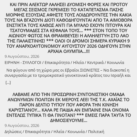
θεατή όχι ως παθητικό δέκτη, αλλά ως συνοδοιπόρο. Οι “ΡαψΩδήες”
ΚΑΙ ΠΡΙΝ ΑΛΕΚΤΩΡ ΛΑΛΗΣΕΙ ΔΥΟΜΙΣΗ ΦΟΡΕΣ ΚΑΙ ΠΡΟΤΟΥ
ευελπιστούμε να είναι μια συνάντηση ανθρώπων, μια κοινή ανάσα,
ΜΕΓΑΣ ΣΕΙΣΜΟΣ ΓΚΡΕΜΙΣΕΙ ΤΟ ΚΑΤΑΠΕΤΑΣΜΑ ΠΑΣΗΣ
μια υπενθύμιση ότι ο πολιτισμός γεννιέται εκεί όπου μοιραζόμαστε,
ΜΟΡΦΗΣ ΕΞΟΥΣΙΑΣ ΑΦΗΣΤΕ ΤΟΥΣ ΛΟΙΔΩΡΟΥΝΤΕΣ ΤΗΝ ΚΑΚΙΑ
ακούμε και δημιουργούμε μαζί. Την Δευτέρα 10 Αυγούστου, στις
ΤΟΥΣ ΝΑ ΒΓΑΖΟΥΝ ΔΙΟΤΙ ΚΑΘΟΔΗΓΟΥΝΤΑΙ ΑΠΟ ΤΑ ΑΙΜΟΒΟΡΑ
21:00 , στήνουμε ξανά ένα Συμπόσιον Τέχνης, με «Ιστορίες και
ΕΝΣΤΙΚΤΑ ΤΟΥΣ ΚΑΘΩΣ ΑΝΤΙ ΓΙΑ ΜΥΑΛΟ ΕΧΟΥΝ ΠΙΤΟΥΡΑ ΚΑΙ
Τραγούδια» , στον ξεχωριστό χώρο της πέτρινης εκκλησίας στα
ΤΣΑΤΟΥΜΑΔΕΣ ΣΤΑ ΚΕΦΑΛΙΑ ΤΟΥΣ… *** ΣΤΟΝ ΤΟΠΟ ΤΟΥ
Λαστέικα. Σας περιμένουμε κοντά μας! Γιάννης Κορίζης – Δημήτρης
ΑΙΩΝΙΟΥ ΦΩΤΟΣ ΝΑ ΘΡΙΑΜΒΕΥΣΕΙ Η ΑΛΛΗΛΕΓΓΥΗ ΣΤΟ ΛΑΟ
Κορίζης Με την υποστήριξη του Δήμος Πύργου / Municipality Of
ΤΗΣ ΠΑΛΑΙΣΤΙΝΗΣ! *** ΟΛΟΙ ΟΙ ΔΡΟΜΟΙ ΣΗΜΕΡΑ ΚΥΡΙΑΚΗ 9
Pyrgos 2024 -2028
ΤΟΥ ΑΝΑΡΧΟΑΥΤΟΝΟΜΟΥ ΑΥΓΟΥΣΤΟΥ 2026 ΟΔΗΓΟΥΝ ΣΤΗΝ
ΑΡΧΑΙΑ ΟΛΥΜΠΙΑ…!!!
9 Αυγούστου, 2026
ΕΙΡΗΝΗ - ΣΥΛΛΟΓΟΙ / Επικαιρότητα / Ηλεία / Κεντρικά / Κοινωνία
Να φύγουν από τη χώρα μας οι Εβραίοι ΣΙΩΝΙΣΤΕΣ – Να διακοπεί η
συνεργασία με το τρομοκρατικό γενοκτονικό κράτος του Ισραήλ και
φέρτε πίσω στην Ελλάδα από τη Σαουδική Αραβία τους ελληνικούς
[...]
patriot!!
ΛΑΒΑΜΕ ΑΠΟ ΤΗΝ ΠΡΟΣΩΡΙΝΗ ΣΥΝΤΟΝΙΣΤΙΚΗ ΟΜΑΔΑ
ΑΝΩΝΥΜΩΝ ΠΟΛΙΤΩΝ ΕΚ ΜΕΡΟΥΣ ΛΕΕΙ ΤΗΣ Τ.Κ. ΑΧΑΪΑΣ ΤΟ
ΠΑΡΟΝ ΔΕΛΤΙΟ ΤΥΠΟΥ ΠΟΥ ΑΦΟΡΑ ΤΗΝ ΚΙΝΗΣΗ
ΚΑΡΥΣΤΙΑΝΟΥ… ΚΑΛΑ ΡΕ ΠΑΙΔΙΑ ΑΝ ΕΜΠΑΙΝΕ ΕΝΑ ΟΝΟΜΑ
ΕΝΤΕΛΩΣ ΤΥΠΙΚΑ ΤΙ ΘΑ ΓΙΝΟΤΑΝ? *** ΕΜΕΙΣ ΠΑΡΑ ΤΑΥΤΑ ΤΟ
ΔΗΜΟΣΙΕΥΟΥΜΕ…
9 Αυγούστου, 2026
Δηλώσεις / Επικαιρότητα / Ηλεία / Κοινωνία / Πολιτική