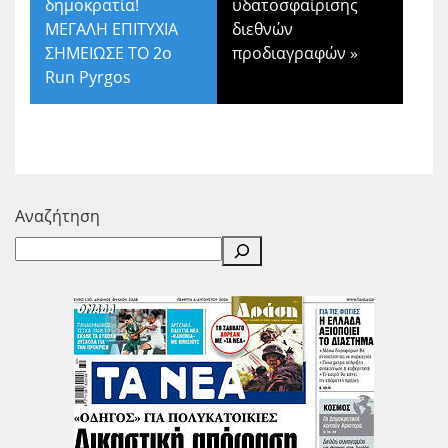
δημοκρατία!
υδατοσφαίρισης
ΜΕΓΑΛΗ ΕΠΙΤΥΧΙΑ
διεθνών
ΣΗΜΕΙΩΣΕ ΤΟ 2ο
προδιαγραφών
»
Run Pyrgos
Αναζήτηση