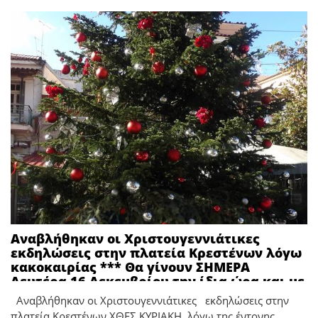
Αναβλήθηκαν οι Χριστουγεννιάτικες
εκδηλώσεις στην πλατεία Κρεστένων λόγω
κακοκαιρίας *** Θα γίνουν ΣΗΜΕΡΑ
Δευτέρα 16 Δεκεμβρίου την ίδια ώρα και με
το ίδιο πρόγραμμα
Αναβλήθηκαν οι Χριστουγεννιάτικες εκδηλώσεις στην
πλατεία Κρεστένων ΧΘΕΣ ΚΥΡΙΑΚΗ λόγω της έντονης