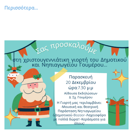
ΑΝΟΙΓΟΥΝ ΤΑ ΕΛΠΙΔΟΦΟΡΑ ΠΕΤΑΛΑ ΤΗΣ
Περισσότερα...
ΓΝΩΣΗΣ – ΣΤΟΥ ΙΟΝΙΟΥ ΠΕΛΑΓΟΥΣ ΤΗΝ
ΒΑΘΙΑ ΑΓΚΑΛΙΑ – ΚΑΙ ΣΤΟΥ ΟΥΡΑΝΟΥ ΤΟ
ΠΛΑΤΕΜΑ {ανκ} *** Μία ξεχωριστή
εορταστική εμπειρία τα Χριστούγεννα 2024
στον Δήμο Πύργου