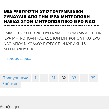
ΜΙΑ ΞΕΧΩΡΙΣΤΉ ΧΡΙΣΤΟΥΓΕΝΝΙΑΙΚΗ
ΣΥΝΑΥΛΙΑ ΑΠΟ ΤΗΝ ΙΕΡΑ ΜΗΤΡΟΠΟΛΗ
ΗΛΕΙΑΣ ΣΤΟΝ ΜΗΤΡΟΠΟΛΙΤΙΚΌ ΙΕΡΟ ΝΑΟ
ΑΓΙΟΥ ΝΙΚΟΛΑΟΥ ΠΥΡΓΟΥ ΤΗΝ ΚΥΡΙΑΚΗ 15
ΔΕΚΕΜΒΡΙΟΥ ΣΤΙΣ 7 ΤΟ ΑΠΌΓΕΥΜΑ *** Με
ΜΙΑ ΞΕΧΩΡΙΣΤΉ ΧΡΙΣΤΟΥΓΕΝΝΙΑΙΚΗ ΣΥΝΑΥΛΙΑ ΑΠΟ ΤΗΝ
την Βυζαντινή – παραδοσιακή χορωδία
ΙΕΡΑ ΜΗΤΡΟΠΟΛΗ ΗΛΕΙΑΣ ΣΤΟΝ ΜΗΤΡΟΠΟΛΙΤΙΚΌ ΙΕΡΟ
«Θεόδωρος Φωκαεύς»
ΝΑΟ ΑΓΙΟΥ ΝΙΚΟΛΑΟΥ ΠΥΡΓΟΥ ΤΗΝ ΚΥΡΙΑΚΗ 15
ΔΕΚΕΜΒΡΙΟΥ ΣΤΙΣ
Περισσότερα...
Σελιδοποίηση
Προηγούμενα
1
…
31
32
33
…
35
άρθρων
Επόμενα
Αναζήτηση