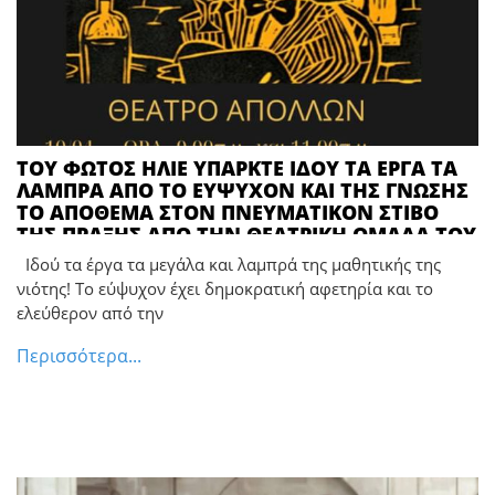
ΤΟΥ ΦΩΤΟΣ ΗΛΙΕ ΥΠΑΡΚΤΕ ΙΔΟΥ ΤΑ ΕΡΓΑ ΤΑ
ΛΑΜΠΡΑ ΑΠΟ ΤΟ ΕΥΨΥΧΟΝ ΚΑΙ ΤΗΣ ΓΝΩΣΗΣ
ΤΟ ΑΠΟΘΕΜΑ ΣΤΟΝ ΠΝΕΥΜΑΤΙΚΟΝ ΣΤΙΒΟ
ΤΗΣ ΠΡΑΞΗΣ ΑΠΟ ΤΗΝ ΘΕΑΤΡΙΚΗ ΟΜΑΔΑ ΤΟΥ
ΑΞΙΟΜΑΧΟΥ 1ου ΓΥΜΝΑΣΙΟΥ ΠΥΡΓΟΥ ΤΟΥ
Ιδού τα έργα τα μεγάλα και λαμπρά της μαθητικής της
ΗΡΩΙΚΟΥ ΠΑΛΑΙ ΠΟΤΕ ΓΥΜΝΑΣΙΟΥ ΑΡΡΕΝΩΝ
νιότης! Το εύψυχον έχει δημοκρατική αφετηρία και το
*** Το εύψυχον έχει δημοκρατική αφετηρία
ελεύθερον από την
και το ελεύθερον από την Αναρχία της
Σκέψης πηγάζει! (ανκ)
Περισσότερα...