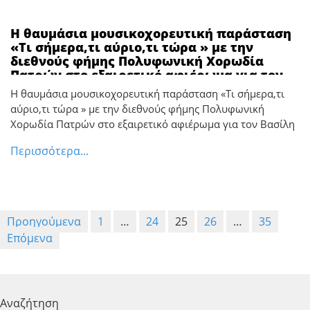
Η θαυμάσια μουσικοχορευτική παράσταση
«Τι σήμερα,τι αύριο,τι τώρα » με την
διεθνούς φήμης Πολυφωνική Χορωδία
Πατρών στο εξαιρετικό αφιέρωμα για τον
Βασίλη Τσιτσάνη *** ΜΠΡΑΒΟ ΣΤΟΥΣ
Η θαυμάσια μουσικοχορευτική παράσταση «Τι σήμερα,τι
ΔΙΟΡΓΑΝΩΤΕΣ ΤΟΥ ΑΟΚΝΟΥ ΚΑΙ ΠΟΛΥΜΕΡΩΣ
αύριο,τι τώρα » με την διεθνούς φήμης Πολυφωνική
ΔΡΩΝΤΟΣ ΠΟΛΙΤΙΣΤΙΚΟΥ ΣΥΛΛΟΓΟΥ
Χορωδία Πατρών στο εξαιρετικό αφιέρωμα για τον Βασίλη
ΤΡΑΠΕΖΙΚΩΝ ΗΛΕΙΑΣ
Περισσότερα...
Σελιδοποίηση
Προηγούμενα
1
…
24
25
26
…
35
άρθρων
Επόμενα
Αναζήτηση