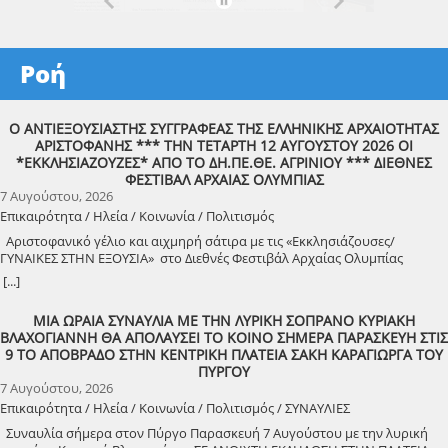
Ροή
Ο ΑΝΤΙΕΞΟΥΣΙΑΣΤΗΣ ΣΥΓΓΡΑΦΕΑΣ ΤΗΣ ΕΛΛΗΝΙΚΗΣ ΑΡΧΑΙΟΤΗΤΑΣ
ΑΡΙΣΤΟΦΑΝΗΣ *** ΤΗΝ ΤΕΤΑΡΤΗ 12 ΑΥΓΟΥΣΤΟΥ 2026 ΟΙ
*ΕΚΚΛΗΣΙΑΖΟΥΖΕΣ* ΑΠΟ ΤΟ ΔΗ.ΠΕ.ΘΕ. ΑΓΡΙΝΙΟΥ *** ΔΙΕΘΝΕΣ
ΦΕΣΤΙΒΑΛ ΑΡΧΑΙΑΣ ΟΛΥΜΠΙΑΣ
7 Αυγούστου, 2026
Επικαιρότητα / Ηλεία / Κοινωνία / Πολιτισμός
Αριστοφανικό γέλιο και αιχμηρή σάτιρα με τις «Εκκλησιάζουσες/
ΓΥΝΑΙΚΕΣ ΣΤΗΝ ΕΞΟΥΣΙΑ» στο Διεθνές Φεστιβάλ Αρχαίας Ολυμπίας
Την Τετάρτη 12 Αυγούστου, στις 21:30, το Διεθνές Φεστιβάλ Αρχαίας
[...]
Ολυμπίας παρουσιάζει τις «Εκκλησιάζουσες» του Αριστοφάνη, σε
σκηνοθεσία Θέμη Μουμουλίδη. Μια απολαυστική πολιτική κωμωδία,
ΜΙΑ ΩΡΑΙΑ ΣΥΝΑΥΛΙΑ ΜΕ ΤΗΝ ΛΥΡΙΚΗ ΣΟΠΡΑΝΟ ΚΥΡΙΑΚΗ
γεμάτη ευρηματικό χιούμορ και καυστική σάτιρα, που θέτει διαχρονικά
ΒΛΑΧΟΓΙΑΝΝΗ ΘΑ ΑΠΟΛΑΥΣΕΙ ΤΟ ΚΟΙΝΟ ΣΗΜΕΡΑ ΠΑΡΑΣΚΕΥΗ ΣΤΙΣ
ερωτήματα για την εξουσία, τη δημοκρατία και την αναζήτηση μιας
9 ΤΟ ΑΠΟΒΡΑΔΟ ΣΤΗΝ ΚΕΝΤΡΙΚΗ ΠΛΑΤΕΙΑ ΣΑΚΗ ΚΑΡΑΓΙΩΡΓΑ ΤΟΥ
δικαιότερης κοινωνίας. Τι μπορεί να συμβεί αν μια μέρα οι γυναίκες
ΠΥΡΓΟΥ
αναλάβουν την διακυβέρνηση της χώρας; Την απάντηση θα
7 Αυγούστου, 2026
ανακαλύψουμε στις ΕΚΚΛΗΣΙΑΖΟΥΣΕΣ, την ανατρεπτική κωμωδία του
Επικαιρότητα / Ηλεία / Κοινωνία / Πολιτισμός / ΣΥΝΑΥΛΙΕΣ
Αριστοφάνη, σε μια μουσική παράσταση γεμάτη φαντασία, χρώμα και
ρυθμό που ανεβαίνει με την σκηνοθετική υπογραφή του Θέμη
Συναυλία σήμερα στον Πύργο Παρασκευή 7 Αυγούστου με την λυρική
Μουμουλίδη με τίτλο: Εκκλησιάζουσες | ΓΥΝΑΙΚΕΣ ΣΤΗΝ ΕΞΟΥΣΙΑ