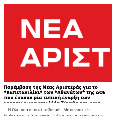
Παρέμβαση της Νέας Αριστεράς για το
*Καπετανιλίκι* των *Αθανάτων* της ΔΟΕ
που έκαναν μία τυπική έναρξη των
εργασιών για την 144η Σύνοδο και μετά
πήγαν για καφέ στο *Costa Navarino* όπου
Η Ολυμπία απαιτεί σεβασμό! Με συνοπτικές
και έκαναν τις εκλογές για την ανάδειξη
διαδικασίες το Υπουργείο Πολιτισμού παραχώρησε στη