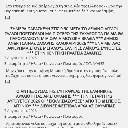
γεωύφασμα οπλισμένης γης, και συρματοκιβώτια καθώς και
Στο έπακρο το ενδιαφέρον για τη συναυλία της Έλλης Κοκκίνου την
οπλισμένο επίχωμα με ειδικό κοκκώδες υλικό. ​Ο Δήμαρχος Γιάννης
Παρασκευή 7 Αυγούστου στις 21:30 μετά το δειλινό! Με λάμψη,
Λέντζας δήλωσε ικανοποιημένος από την εξέλιξη των εργασιών,
πάθος και ρυθμό! Στο χώρο Γιορτής Σταφίδας Κρεστένων με
[...]
στέλνοντας παράλληλα το μήνυμα για τη συνέχεια: ​«Δεν σταματάμε
διοργανωτή το Δήμο Ανδρίτσαινας-Κρεστένων Στο κατακόρυφο
εδώ. Συνεχίζουμε δυναμικά με έργα σε κάθε γωνιά του Δήμου μας.
φτάνει το ενδιαφέρον του κοινού στην Ηλεία, αλλά και γενικότερα,
ΣΗΜΕΡΑ ΠΑΡΑΣΚΕΥΗ ΣΤΙΣ 9.30 ΜΕΤΑ ΤΟ ΔΕΙΛΙΝΟ ΑΓΓΛΟΙ
Στόχος μας είναι ο Δήμος Ανδραβίδας-Κυλλήνης να παραμείνει ένα
για τη δωρεάν συναυλία της δημοφιλούς ερμηνεύτριας Έλλης
ΓΑΛΛΟΙ ΠΟΡΤΟΓΑΛΟΙ ΜΑ ΠΙΟΤΕΡΟ ΤΗΣ ΖΑΧΑΡΩΣ ΤΑ ΠΑΙΔΙΑ ΘΑ
ζωντανό εργοτάξιο δημιουργίας. Με σωστό προγραμματισμό και
Κοκκίνου, την Παρασκευή 7 Αυγούστου 2026 και ώρα 21:30, στο
ΠΑΡΟΥΣΙΑΣΟΥΝ ΜΙΑ ΩΡΑΙΑ ΜΟΥΣΙΚΗ ΒΡΑΔΙΑ *** ΔΗΜΟΣ
διεκδίκηση, δίνουμε οριστικές, σύγχρονες και ασφαλείς λύσεις,
χώρο της Γιορτής Σταφίδας Κρεστένων. Πρόκειται για μια ακόμη
ΑΝΔΡΙΤΣΑΙΝΑΣ ΖΑΧΑΡΩΣ ΚΑΛΟΚΑΙΡΙ 2026 *** ΕΝΑ ΜΕΓΑΛΟ
κάνοντας πράξη τη θωράκιση των υποδομών μας και την ουσιαστική
σημαντική εκδήλωση που προσφέρει στους πολίτες ο Δήμος
ΑΦΙΕΡΩΜΑ ΣΤΟΥΣ ΜΕΓΑΛΟΥΣ ΕΛΛΗΝΕΣ ΛΑΪΚΟΥΣ ΣΥΝΘΕΤΕΣ
προστασία των πολιτών.»
Ανδρίτσαινας-Κρεστένων, με κορυφαία πρόσωπα της Ελληνικής
*** ΣΤΗΝ ΚΕΝΤΡΙΚΗ ΠΛΑΤΕΙΑ ΖΑΧΑΡΩΣ
μουσικής σκηνής, με σκοπό την αυθεντική διασκέδαση σε μια
7 Αυγούστου, 2026
ιδιαίτερα δύσκολη περίοδο για την οικονομία στη χώρα μας. Ήδη
Επικαιρότητα / Ηλεία / Κοινωνία / Πολιτισμός / ΣΥΝΑΥΛΙΕΣ
μεγάλος αριθμός κατοίκων, ετεροδημοτών αλλά και επισκεπτών
έχουν εκδηλώσει έντονο ενδιαφέρον προκειμένου να
Μην χάσετε την αποψινή Μουσική Βραδιά στην αγαπημένη πόλη
παρακολουθήσουν τη συναυλία της Έλλης Κοκκίνου, η οποία και
της Ζαχάρως καθώς όποιος γεννιέται σήμερα χίλιες φορές γεννιέται!
αυτό το καλοκαίρι συνεχίζει τη μεγάλη της περιοδεία και τη σταθερή
[...]
σχέση αγάπης και επικοινωνίας με το κοινό, που την ακολουθεί πιστά
εδώ και χρόνια. Η αγαπημένη καλλιτέχνης έχει τον δικό της παλμό
Ο ΑΝΤΙΕΞΟΥΣΙΑΣΤΗΣ ΣΥΓΓΡΑΦΕΑΣ ΤΗΣ ΕΛΛΗΝΙΚΗΣ
στις πιο δυνατές μουσικές βραδιές του καλοκαιριού,
ΑΡΧΑΙΟΤΗΤΑΣ ΑΡΙΣΤΟΦΑΝΗΣ *** ΤΗΝ ΤΕΤΑΡΤΗ 12
παρουσιάζοντας ένα εντυπωσιακό live πρόγραμμα υψηλής ενέργειας
ΑΥΓΟΥΣΤΟΥ 2026 ΟΙ *ΕΚΚΛΗΣΙΑΖΟΥΖΕΣ* ΑΠΟ ΤΟ ΔΗ.ΠΕ.ΘΕ.
και αισθητικής, γεμάτο πάθος, ρυθμό, συναίσθημα και γνήσια
ΑΓΡΙΝΙΟΥ *** ΔΙΕΘΝΕΣ ΦΕΣΤΙΒΑΛ ΑΡΧΑΙΑΣ ΟΛΥΜΠΙΑΣ
διασκέδαση. Με τις μεγάλες και διαχρονικές επιτυχίες της που
7 Αυγούστου, 2026
έχουμε αγαπήσει και συνεχίζουν να αποθεώνονται από το κοινό,
Επικαιρότητα / Ηλεία / Κοινωνία / Πολιτισμός
αλλά και να γίνονται TikTok trends, η Έλλη Κοκκίνου ανεβαίνει στη
σκηνή με τη μοναδική της λάμψη και μετατρέπει κάθε εμφάνιση σε
Αριστοφανικό γέλιο και αιχμηρή σάτιρα με τις «Εκκλησιάζουσες/
ένα μοναδικό μουσικό party. Στο πλευρό της, ο ταλαντούχος Παύλος