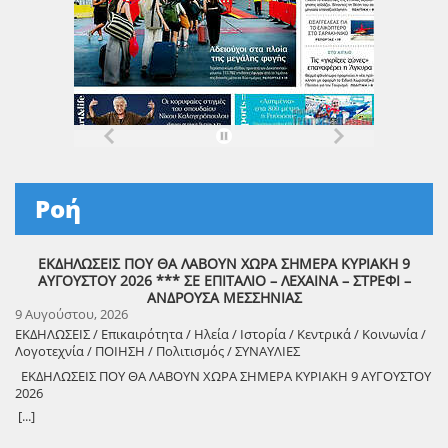
Ροή
ΕΚΔΗΛΩΣΕΙΣ ΠΟΥ ΘΑ ΛΑΒΟΥΝ ΧΩΡΑ ΣΗΜΕΡΑ ΚΥΡΙΑΚΗ 9
ΑΥΓΟΥΣΤΟΥ 2026 *** ΣΕ ΕΠΙΤΑΛΙΟ – ΛΕΧΑΙΝΑ – ΣΤΡΕΦΙ –
ΑΝΔΡΟΥΣΑ ΜΕΣΣΗΝΙΑΣ
9 Αυγούστου, 2026
ΕΚΔΗΛΩΣΕΙΣ / Επικαιρότητα / Ηλεία / Ιστορία / Κεντρικά / Κοινωνία /
Λογοτεχνία / ΠΟΙΗΣΗ / Πολιτισμός / ΣΥΝΑΥΛΙΕΣ
ΕΚΔΗΛΩΣΕΙΣ ΠΟΥ ΘΑ ΛΑΒΟΥΝ ΧΩΡΑ ΣΗΜΕΡΑ ΚΥΡΙΑΚΗ 9 ΑΥΓΟΥΣΤΟΥ
2026
8888888888888888888888888888888888888888888888888888888888888
[...]
8888888888888888888888888888888888888888888888888888888888888