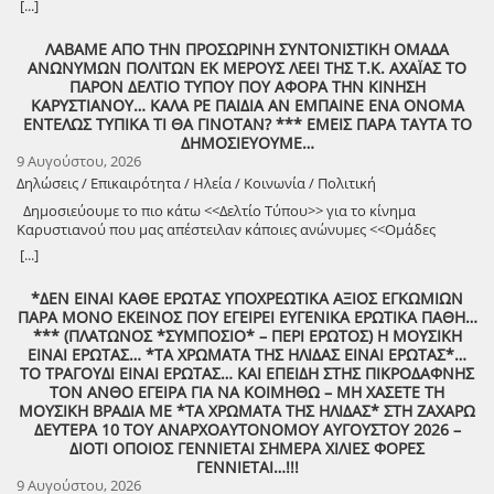
[...]
patriot!!
ΛΑΒΑΜΕ ΑΠΟ ΤΗΝ ΠΡΟΣΩΡΙΝΗ ΣΥΝΤΟΝΙΣΤΙΚΗ ΟΜΑΔΑ
ΑΝΩΝΥΜΩΝ ΠΟΛΙΤΩΝ ΕΚ ΜΕΡΟΥΣ ΛΕΕΙ ΤΗΣ Τ.Κ. ΑΧΑΪΑΣ ΤΟ
ΠΑΡΟΝ ΔΕΛΤΙΟ ΤΥΠΟΥ ΠΟΥ ΑΦΟΡΑ ΤΗΝ ΚΙΝΗΣΗ
ΚΑΡΥΣΤΙΑΝΟΥ… ΚΑΛΑ ΡΕ ΠΑΙΔΙΑ ΑΝ ΕΜΠΑΙΝΕ ΕΝΑ ΟΝΟΜΑ
ΕΝΤΕΛΩΣ ΤΥΠΙΚΑ ΤΙ ΘΑ ΓΙΝΟΤΑΝ? *** ΕΜΕΙΣ ΠΑΡΑ ΤΑΥΤΑ ΤΟ
ΔΗΜΟΣΙΕΥΟΥΜΕ…
9 Αυγούστου, 2026
Δηλώσεις / Επικαιρότητα / Ηλεία / Κοινωνία / Πολιτική
Δημοσιεύουμε το πιο κάτω <<Δελτίο Τύπου>> για το κίνημα
Καρυστιανού που μας απέστειλαν κάποιες ανώνυμες <<Ομάδες
Πολιτών>>!
[...]
*ΔΕΝ ΕΙΝΑΙ ΚΑΘΕ ΕΡΩΤΑΣ ΥΠΟΧΡΕΩΤΙΚΑ ΑΞΙΟΣ ΕΓΚΩΜΙΩΝ
ΠΑΡΑ ΜΟΝΟ ΕΚΕΙΝΟΣ ΠΟΥ ΕΓΕΙΡΕΙ ΕΥΓΕΝΙΚΑ ΕΡΩΤΙΚΑ ΠΑΘΗ…
*** (ΠΛΑΤΩΝΟΣ *ΣΥΜΠΟΣΙΟ* – ΠΕΡΙ ΕΡΩΤΟΣ) Η ΜΟΥΣΙΚΗ
ΕΙΝΑΙ ΕΡΩΤΑΣ… *ΤΑ ΧΡΩΜΑΤΑ ΤΗΣ ΗΛΙΔΑΣ ΕΙΝΑΙ ΕΡΩΤΑΣ*…
ΤΟ ΤΡΑΓΟΥΔΙ ΕΙΝΑΙ ΕΡΩΤΑΣ… ΚΑΙ ΕΠΕΙΔΗ ΣΤΗΣ ΠΙΚΡΟΔΑΦΝΗΣ
ΤΟΝ ΑΝΘΟ ΕΓΕΙΡΑ ΓΙΑ ΝΑ ΚΟΙΜΗΘΩ – ΜΗ ΧΑΣΕΤΕ ΤΗ
ΜΟΥΣΙΚΗ ΒΡΑΔΙΑ ΜΕ *ΤΑ ΧΡΩΜΑΤΑ ΤΗΣ ΗΛΙΔΑΣ* ΣΤΗ ΖΑΧΑΡΩ
ΔΕΥΤΕΡΑ 10 ΤΟΥ ΑΝΑΡΧΟΑΥΤΟΝΟΜΟΥ ΑΥΓΟΥΣΤΟΥ 2026 –
ΔΙΟΤΙ ΟΠΟΙΟΣ ΓΕΝΝΙΕΤΑΙ ΣΗΜΕΡΑ ΧΙΛΙΕΣ ΦΟΡΕΣ
ΓΕΝΝΙΕΤΑΙ…!!!
9 Αυγούστου, 2026