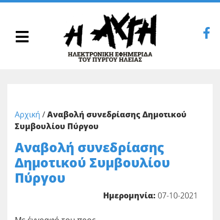
Αρχική
/
Αναβολή συνεδρίασης Δημοτικού
Συμβουλίου Πύργου
Αναβολή συνεδρίασης
Δημοτικού Συμβουλίου
Πύργου
Ημερομηνία:
07-10-2021