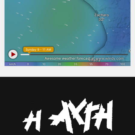
αναπτυξιακό πυλώνα. Ο Επικούριος Απόλλωνας μπορεί να
αποτελέσει σημείο αναφοράς για τον ποιοτικό τουρισμό, την
εξωστρέφεια της Ηλείας και τη δημιουργία νέων ευκαιριών για την
τοπική οικονομία. Η συγκλονιστική ανταπόκριση του κόσμου
απέδειξε ότι ο Επικούριος Απόλλωνας εξακολουθεί να συγκινεί και να
εμπνέει. Γι’ αυτό η ολοκλήρωση των εργασιών αποκατάστασης και η
απομάκρυνση του στεγάστρου δεν αποτελούν απλώς μια τεχνική
παρέμβαση, αλλά μια εθνική προτεραιότητα. Η Πολιτεία οφείλει να
επιταχύνει τις απαραίτητες διαδικασίες, ώστε η μοναδική
αρχιτεκτονική του Ναού να αναδειχθεί ξανά στο φυσικό της
περιβάλλον και να αποκτήσει τη θέση που πραγματικά της αξίζει
στον διεθνή πολιτιστικό χάρτη. Το Επιμελητήριο Ηλείας θα συνεχίσει
να στηρίζει κάθε πρωτοβουλία που συνδέει τον πολιτισμό με τη
βιώσιμη ανάπτυξη, την επιχειρηματικότητα και την εξωστρέφεια του
τόπου μας. Η προστασία και η ανάδειξη της πολιτιστικής μας
κληρονομιάς αποτελεί επένδυση στο μέλλον της Ηλείας και στις
επόμενες γενιές.».