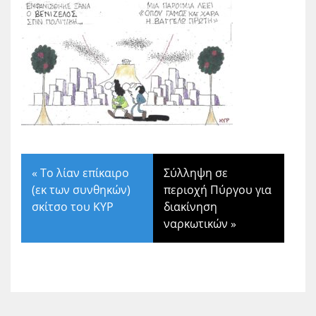
«
Το λίαν επίκαιρο
Σύλληψη σε
(εκ των συνθηκών)
περιοχή Πύργου για
σκίτσο του ΚΥΡ
διακίνηση
ναρκωτικών
»