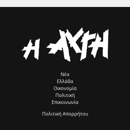
Βύρων Πολύδωρας, ο πρόεδρος του Δημοτικού Συμβουλίου
Ανδρίτσαινας-Κρεστένων κ. Κώστας Δρακόπουλος, ο πρόεδρος του
Επιμελητηρίου Ηλείας κ. Κώστας Λεβέντης, ο διοικητής του Γ.Ν.
Ηλείας κ. Σπ. Πολίτης, οι αντιδήμαρχοι κ.κ. Γιάννης Δάγκαρης, Μιλτ.
Γεωργακόπουλος και Δημήτρης Μικέλης, ο εκπρόσωπος του
δημάρχου Πύργου Αντιδήμαρχος κ. Νώντας Κυριαζής, ο πρ.
πρόεδρος του Δικηγορικού Συλλόγου Ηλείας κ. Δημ.
Δημητρουλόπουλος, η αρμόδια αρχαιολόγος κ. Ζαχαρούλα
Λεβεντούρη, αιρετοί, εκπρόσωποι φορέων και αρχών, εργαζόμενοι
του Δήμου κ.α.
Νέα
Ελλάδα
Οικονομία
Πολιτική
Επικοινωνία
Πολιτική Απορρήτου