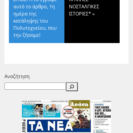
αυτό το άρθρο, 1η
ΝΟΣΤΑΛΓΙΚΕΣ
ημέρα της
ΙΣΤΟΡΙΕΣ*
»
κατάληψης του
Πολυτεχνείου, που
την ζήσαμε!
Αναζήτηση