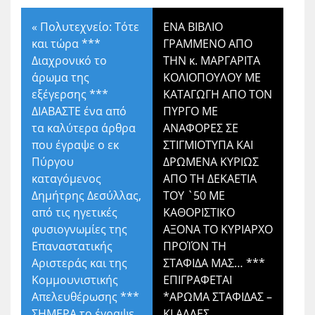
«
Πολυτεχνείο: Τότε
ΕΝΑ ΒΙΒΛΙΟ
και τώρα ***
ΓΡΑΜΜΕΝΟ ΑΠΟ
Διαχρονικό το
ΤΗΝ κ. ΜΑΡΓΑΡΙΤΑ
άρωμα της
ΚΟΛΙΟΠΟΥΛΟΥ ΜΕ
εξέγερσης ***
ΚΑΤΑΓΩΓΗ ΑΠΟ ΤΟΝ
ΔΙΑΒΑΣΤΕ ένα από
ΠΥΡΓΟ ΜΕ
τα καλύτερα άρθρα
ΑΝΑΦΟΡΕΣ ΣΕ
που έγραψε ο εκ
ΣΤΙΓΜΙΟΤΥΠΑ ΚΑΙ
Πύργου
ΔΡΩΜΕΝΑ ΚΥΡΙΩΣ
καταγόμενος
ΑΠΟ ΤΗ ΔΕΚΑΕΤΙΑ
Δημήτρης Δεσύλλας,
ΤΟΥ `50 ΜΕ
από τις ηγετικές
ΚΑΘΟΡΙΣΤΙΚΟ
φυσιογνωμίες της
ΑΞΟΝΑ ΤΟ ΚΥΡΙΑΡΧΟ
Επαναστατικής
ΠΡΟΊΌΝ ΤΗ
Αριστεράς και της
ΣΤΑΦΙΔΑ ΜΑΣ… ***
Κομμουνιστικής
ΕΠΙΓΡΑΦΕΤΑΙ
Απελευθέρωσης ***
*ΑΡΩΜΑ ΣΤΑΦΙΔΑΣ –
ΣΗΜΕΡΑ το έγραψε
ΚΙ ΑΛΛΕΣ