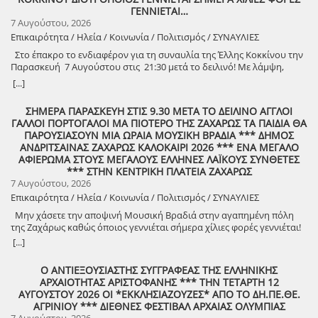
ΓΕΝΝΙΕΤΑΙ…
7 Αυγούστου, 2026
Επικαιρότητα / Ηλεία / Κοινωνία / Πολιτισμός / ΣΥΝΑΥΛΙΕΣ
Στο έπακρο το ενδιαφέρον για τη συναυλία της Έλλης Κοκκίνου την
Παρασκευή 7 Αυγούστου στις 21:30 μετά το δειλινό! Με λάμψη,
πάθος και ρυθμό! Στο χώρο Γιορτής Σταφίδας Κρεστένων με
[...]
διοργανωτή το Δήμο Ανδρίτσαινας-Κρεστένων Στο κατακόρυφο
φτάνει το ενδιαφέρον του κοινού στην Ηλεία, αλλά και γενικότερα,
ΣΗΜΕΡΑ ΠΑΡΑΣΚΕΥΗ ΣΤΙΣ 9.30 ΜΕΤΑ ΤΟ ΔΕΙΛΙΝΟ ΑΓΓΛΟΙ
για τη δωρεάν συναυλία της δημοφιλούς ερμηνεύτριας Έλλης
ΓΑΛΛΟΙ ΠΟΡΤΟΓΑΛΟΙ ΜΑ ΠΙΟΤΕΡΟ ΤΗΣ ΖΑΧΑΡΩΣ ΤΑ ΠΑΙΔΙΑ ΘΑ
Κοκκίνου, την Παρασκευή 7 Αυγούστου 2026 και ώρα 21:30, στο
ΠΑΡΟΥΣΙΑΣΟΥΝ ΜΙΑ ΩΡΑΙΑ ΜΟΥΣΙΚΗ ΒΡΑΔΙΑ *** ΔΗΜΟΣ
χώρο της Γιορτής Σταφίδας Κρεστένων. Πρόκειται για μια ακόμη
ΑΝΔΡΙΤΣΑΙΝΑΣ ΖΑΧΑΡΩΣ ΚΑΛΟΚΑΙΡΙ 2026 *** ΕΝΑ ΜΕΓΑΛΟ
σημαντική εκδήλωση που προσφέρει στους πολίτες ο Δήμος
ΑΦΙΕΡΩΜΑ ΣΤΟΥΣ ΜΕΓΑΛΟΥΣ ΕΛΛΗΝΕΣ ΛΑΪΚΟΥΣ ΣΥΝΘΕΤΕΣ
Ανδρίτσαινας-Κρεστένων, με κορυφαία πρόσωπα της Ελληνικής
*** ΣΤΗΝ ΚΕΝΤΡΙΚΗ ΠΛΑΤΕΙΑ ΖΑΧΑΡΩΣ
μουσικής σκηνής, με σκοπό την αυθεντική διασκέδαση σε μια
7 Αυγούστου, 2026
ιδιαίτερα δύσκολη περίοδο για την οικονομία στη χώρα μας. Ήδη
Επικαιρότητα / Ηλεία / Κοινωνία / Πολιτισμός / ΣΥΝΑΥΛΙΕΣ
μεγάλος αριθμός κατοίκων, ετεροδημοτών αλλά και επισκεπτών
έχουν εκδηλώσει έντονο ενδιαφέρον προκειμένου να
Μην χάσετε την αποψινή Μουσική Βραδιά στην αγαπημένη πόλη
παρακολουθήσουν τη συναυλία της Έλλης Κοκκίνου, η οποία και
της Ζαχάρως καθώς όποιος γεννιέται σήμερα χίλιες φορές γεννιέται!
αυτό το καλοκαίρι συνεχίζει τη μεγάλη της περιοδεία και τη σταθερή
[...]
σχέση αγάπης και επικοινωνίας με το κοινό, που την ακολουθεί πιστά
εδώ και χρόνια. Η αγαπημένη καλλιτέχνης έχει τον δικό της παλμό
Ο ΑΝΤΙΕΞΟΥΣΙΑΣΤΗΣ ΣΥΓΓΡΑΦΕΑΣ ΤΗΣ ΕΛΛΗΝΙΚΗΣ
στις πιο δυνατές μουσικές βραδιές του καλοκαιριού,
ΑΡΧΑΙΟΤΗΤΑΣ ΑΡΙΣΤΟΦΑΝΗΣ *** ΤΗΝ ΤΕΤΑΡΤΗ 12
παρουσιάζοντας ένα εντυπωσιακό live πρόγραμμα υψηλής ενέργειας
ΑΥΓΟΥΣΤΟΥ 2026 ΟΙ *ΕΚΚΛΗΣΙΑΖΟΥΖΕΣ* ΑΠΟ ΤΟ ΔΗ.ΠΕ.ΘΕ.
και αισθητικής, γεμάτο πάθος, ρυθμό, συναίσθημα και γνήσια
ΑΓΡΙΝΙΟΥ *** ΔΙΕΘΝΕΣ ΦΕΣΤΙΒΑΛ ΑΡΧΑΙΑΣ ΟΛΥΜΠΙΑΣ
διασκέδαση. Με τις μεγάλες και διαχρονικές επιτυχίες της που
7 Αυγούστου, 2026