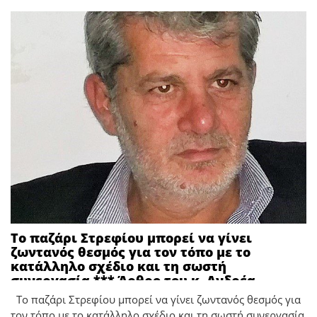
Το παζάρι Στρεφίου μπορεί να γίνει
ζωντανός θεσμός για τον τόπο με το
κατάλληλο σχέδιο και τη σωστή
συνεργασία *** Άρθρο του κ. Ανδρέα
Μπενέτση, πρώην Δημοτικού Συμβούλου
Το παζάρι Στρεφίου μπορεί να γίνει ζωντανός θεσμός για
Αρχαίας Ολυμπίας
τον τόπο με το κατάλληλο σχέδιο και τη σωστή συνεργασία