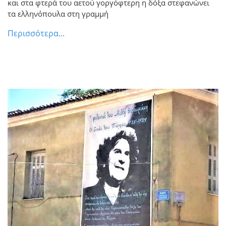
και στα φτερά του αετού γοργόφτερη η δόξα στεφανώνει
ελληνόπουλα στη γραμμή του μετώπου από
τα ελληνόπουλα στη γραμμή
τον Πλάτανο έως τον Πύργο και στο
τρισάγιο της βαθύτατης μνήμης
Περισσότερα...