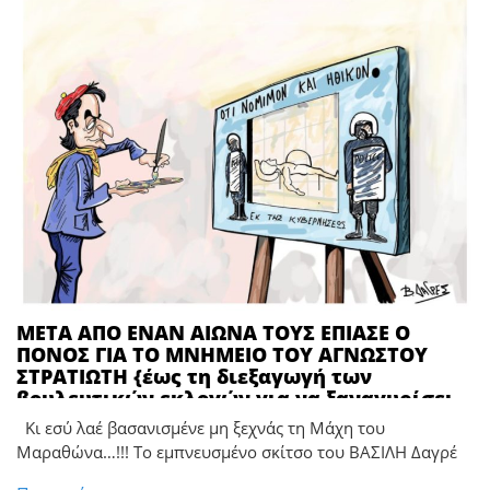
ΜΕΤΑ ΑΠΟ ΕΝΑΝ ΑΙΩΝΑ ΤΟΥΣ ΕΠΙΑΣΕ Ο
ΠΟΝΟΣ ΓΙΑ ΤΟ ΜΝΗΜΕΙΟ ΤΟΥ ΑΓΝΩΣΤΟΥ
ΣΤΡΑΤΙΩΤΗ {έως τη διεξαγωγή των
βουλευτικών εκλογών για να ξαναγυρίσει
και πάλι ο τροχός τον Απρίλιο του 2026}
Κι εσύ λαέ βασανισμένε μη ξεχνάς τη Μάχη του
**** Το εμπνευσμένο σκίτσο του ΒΑΣΙΛΗ
Μαραθώνα…!!! Το εμπνευσμένο σκίτσο του ΒΑΣΙΛΗ Δαγρέ
Δαγρέ!