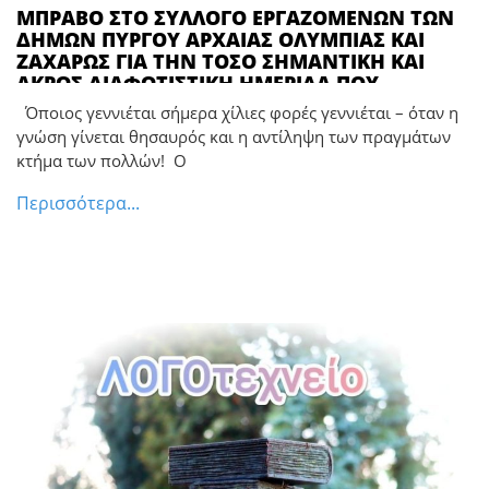
ΜΠΡΑΒΟ ΣΤΟ ΣΥΛΛΟΓΟ ΕΡΓΑΖΟΜΕΝΩΝ ΤΩΝ
ΔΗΜΩΝ ΠΥΡΓΟΥ ΑΡΧΑΙΑΣ ΟΛΥΜΠΙΑΣ ΚΑΙ
ΖΑΧΑΡΩΣ ΓΙΑ ΤΗΝ ΤΟΣΟ ΣΗΜΑΝΤΙΚΗ ΚΑΙ
ΑΚΡΩΣ ΔΙΑΦΩΤΙΣΤΙΚΗ ΗΜΕΡΙΔΑ ΠΟΥ
ΔΙΟΡΓΑΝΩΣΑΝ ΜΕ ΠΕΦΩΤΙΣΜΕΝΟΥΣ ΑΠΟ
Όποιος γεννιέται σήμερα χίλιες φορές γεννιέται – όταν η
ΤΗΝ ΗΛΕΙΑ ΔΙΑΚΕΚΡΙΜΕΝΟΥΣ ΕΠΙΣΤΗΜΟΝΕΣ
γνώση γίνεται θησαυρός και η αντίληψη των πραγμάτων
ΠΟΥ ΑΝΕΛΥΣΑΝ ΤΗΝ ΠΙΣΩ ΠΛΕΥΡΑ ΤΟΥ
κτήμα των πολλών! Ο
ΦΕΓΓΑΡΙΟΥ ΓΙΑ ΤΟ ΕΡΓΑΣΙΑΚΟ – ΑΣΦΑΛΙΣΤΙΚΟ
ΚΑΙ ΤΟ ΠΕΙΘΑΡΧΙΚΟ ΤΩΝ ΔΗΜΟΣΙΩΝ
Περισσότερα...
ΥΠΑΛΛΗΛΩΝ **** Ο ΑΛΕΞΗΣ ΜΗΤΡΟΠΟΥΛΟΣ
ΚΑΘΗΛΩΣΕ ΩΣ ΝΑ ΕΥΡΙΣΚΟΤΑΝ ΣΤΟ
ΑΜΦΙΘΕΑΤΡΟ ΤΟΥ ΕΚΠΑ