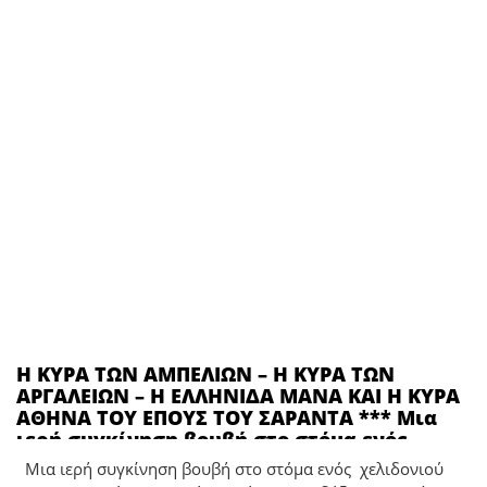
Η ΚΥΡΑ ΤΩΝ ΑΜΠΕΛΙΩΝ – Η ΚΥΡΑ ΤΩΝ
ΑΡΓΑΛΕΙΩΝ – Η ΕΛΛΗΝΙΔΑ ΜΑΝΑ ΚΑΙ Η ΚΥΡΑ
ΑΘΗΝΑ ΤΟΥ ΕΠΟΥΣ ΤΟΥ ΣΑΡΑΝΤΑ *** Μια
ιερή συγκίνηση βουβή στο στόμα ενός
χελιδονιού και στα φτερά του αετού
Μια ιερή συγκίνηση βουβή στο στόμα ενός χελιδονιού
γοργόφτερη η δόξα στεφανώνει τα