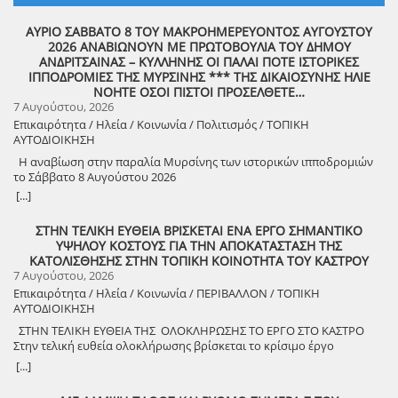
ΑΥΡΙΟ ΣΑΒΒΑΤΟ 8 ΤΟΥ ΜΑΚΡΟΗΜΕΡΕΥΟΝΤΟΣ ΑΥΓΟΥΣΤΟΥ
2026 ΑΝΑΒΙΩΝΟΥΝ ΜΕ ΠΡΩΤΟΒΟΥΛΙΑ ΤΟΥ ΔΗΜΟΥ
ΑΝΔΡΙΤΣΑΙΝΑΣ – ΚΥΛΛΗΝΗΣ ΟΙ ΠΑΛΑΙ ΠΟΤΕ ΙΣΤΟΡΙΚΕΣ
ΙΠΠΟΔΡΟΜΙΕΣ ΤΗΣ ΜΥΡΣΙΝΗΣ *** ΤΗΣ ΔΙΚΑΙΟΣΥΝΗΣ ΗΛΙΕ
ΝΟΗΤΕ ΟΣΟΙ ΠΙΣΤΟΙ ΠΡΟΣΕΛΘΕΤΕ…
7 Αυγούστου, 2026
Επικαιρότητα / Ηλεία / Κοινωνία / Πολιτισμός / ΤΟΠΙΚΗ
ΑΥΤΟΔΙΟΙΚΗΣΗ
Η αναβίωση στην παραλία Μυρσίνης των ιστορικών ιπποδρομιών
το Σάββατο 8 Αυγούστου 2026
[...]
ΣΤΗΝ ΤΕΛΙΚΗ ΕΥΘΕΙΑ ΒΡΙΣΚΕΤΑΙ ΕΝΑ ΕΡΓΟ ΣΗΜΑΝΤΙΚΟ
ΥΨΗΛΟΥ ΚΟΣΤΟΥΣ ΓΙΑ ΤΗΝ ΑΠΟΚΑΤΑΣΤΑΣΗ ΤΗΣ
ΚΑΤΟΛΙΣΘΗΣΗΣ ΣΤΗΝ ΤΟΠΙΚΗ ΚΟΙΝΟΤΗΤΑ ΤΟΥ ΚΑΣΤΡΟΥ
7 Αυγούστου, 2026
Επικαιρότητα / Ηλεία / Κοινωνία / ΠΕΡΙΒΑΛΛΟΝ / ΤΟΠΙΚΗ
ΑΥΤΟΔΙΟΙΚΗΣΗ
ΣΤΗΝ ΤΕΛΙΚΗ ΕΥΘΕΙΑ ΤΗΣ ΟΛΟΚΛΗΡΩΣΗΣ ΤΟ ΕΡΓΟ ΣΤΟ ΚΑΣΤΡΟ
Στην τελική ευθεία ολοκλήρωσης βρίσκεται το κρίσιμο έργο
αποκατάστασης της κατολίσθησης στην Τ.Κ. Κάστρου,
[...]
προϋπολογισμού 1,25 εκατομμυρίων ευρώ. Έπειτα από αυτοψία που
πραγματοποίησε ο Δήμαρχος Ανδραβίδας-Κυλλήνης, Γιάννης