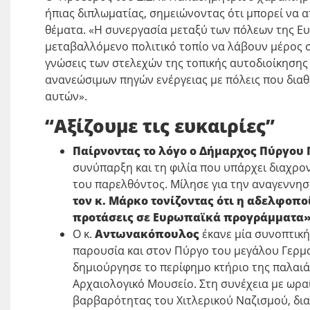
ήπιας διπλωματίας, σημειώνοντας ότι μπορεί να α
θέματα. «Η συνεργασία μεταξύ των πόλεων της Ε
μεταβαλλόμενο πολιτικό τοπίο να λάβουν μέρος 
γνώσεις των στελεχών της τοπικής αυτοδιοίκησης
ανανεώσιμων πηγών ενέργειας με πόλεις που διαθ
αυτών».
“
Αξίζουμε τις ευκαιρίες
”
Παίρνοντας το λόγο ο Δήμαρχος Πύργο
συνύπαρξη και τη φιλία που υπάρχει διαχρον
του παρελθόντος. Μίλησε για την αναγεννησ
τον κ. Μάρκο τονίζοντας ότι η αδελφοπ
προτάσεις σε Ευρωπαϊκά προγράμματα»
Ο κ.
Αντωνακόπουλος
έκανε μία συνοπτική
παρουσία και στον Πύργο του μεγάλου Γερμ
δημιούργησε το περίφημο κτήριο της παλαιάς
Αρχαιολογικό Μουσείο. Στη συνέχεια με ωραί
βαρβαρότητας του Χιτλερικού Ναζισμού, δια 