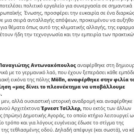
ποτελέσει πολιτικό εργαλείο για συνεργασία σε σημαντικά
υρωπαϊκής Ένωσης, προσφέρει την ευκαιρία σε ένα διαρκώ
σε μια σειρά ανταλλαγής απόψεων, προκειμένου να αυξηθο
 για θέματα όπως αυτό της κλιματικής αλλαγής, της εφαρμ
έτουν ήδη την τεχνογνωσία και την εμπειρία των πρακτικώ
υ Παναγιώτης Αντωνακόπουλος
αναφέρθηκε στη δημιουρ
ικά με το γερμανικό λαό, που έχουν ξεπεράσει κάθε εμπόδ
ιακή εικόνα της πόλης
M
ö
lln
, αναφέρθηκε στην φιλία τ
οίηση «μας δίνει το πλεονέκτημα να υποβάλλουμε
.
 μεν, αλλά ουσιαστική ιστορική αναδρομή και αναφέρθηκε
ανού Αρχιτέκτονα
Έρνεστ Τσίλλερ,
που εκτός των άλλων
 (πρώην) Δημοτικής Αγοράς, το οποίο κτήριο λειτουργεί ω
ο τρόπο και για λόγους ευγένειας έδωσε το στίγμα της
της τεθλασμένης οδού. Δηλαδή απέφυγε (και σωστά), να κά