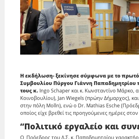
Η εκδήλωση- ξεκίνησε σύμφωνα με το πρωτό
Συμβουλίου Πύργου Γιάννη Παπαδημητρίου πρ
τους κ.
Ingo Schaper και κ. Κωνσταντίνο Μάρκο, 
Κοινοβουλίου), Jan Wiegels (πρώην Δήμαρχος), κ
στην πόλη Molln), ενώ ο Dr. Mathias Esche (Πρόε
οποίος είχε βρεθεί τις προηγούμενες ημέρες στ
“Πολιτικό εργαλείο και συ
Ο Πρόεδρος του Δ.Σ. κ. Παπαδημητρίου χαρακτήρι