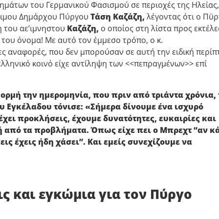
ημάτων του Γερμανικού Φασισμού σε περιοχές της Ηλείας,
ίτιμου Δημάρχου Πύργου
Τάση Καζάζη,
λέγοντας ότι ο Πϋρ
η του αε’ιμνηστου
Καζάζη,
ο οποίος στη λίστα προς εκτέλ
του όνομα! Με αυτό τον έμμεσο τρόπο, ο κ.
ς αναφορές, που δεν μπορούσαν σε αυτή την ειδική περί
ελληνικό κοινό είχε αντίληψη των <<πεπραγμένων>> επί
ορμή την ημερομηνία, που πριν από τριάντα χρόνια, 
υ Εγκέλαδου τόνισε: «Σήμερα δίνουμε ένα ισχυρό
 έχει προκλήσεις, έχουμε δυνατότητες, ευκαιρίες και
ή από τα προβλήματα. Όπως είχε πει ο Μπρεχτ “αν κ
εις έχεις ήδη χάσει”. Και εμείς συνεχίζουμε να
ς και εγκώμια για τον Πύργο