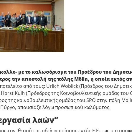
κολλο- με το καλωσόρισμα του Προέδρου του Δημοτι
ος την αποστολή της πόλης Mölln, η οποία εκτός α
αποτελείτο από τους: Urlich Woblick (Πρόεδρος του Δημοτι
αι Horst Kulh (Πρόεδρος της Κοινοβουλευτικής ομάδας του
δρος της κοινοβουλευτικής ομάδας του SPO στην πόλη Molln
ον Πύργο, απουσίαζε λόγω προσωπικού κωλύματος.
νεργασία λαών”
σε τον θεσμό της αδελφοποίησης εντός Ε.Ε. , ως μια μορφ