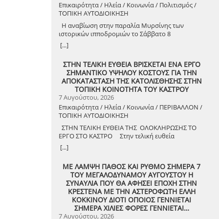
Επικαιρότητα / Ηλεία / Κοινωνία / Πολιτισμός /
ΤΟΠΙΚΗ ΑΥΤΟΔΙΟΙΚΗΣΗ
Η αναβίωση στην παραλία Μυρσίνης των
ιστορικών ιπποδρομιών το Σάββατο 8
Αυγούστου 2026
[...]
ΣΤΗΝ ΤΕΛΙΚΗ ΕΥΘΕΙΑ ΒΡΙΣΚΕΤΑΙ ΕΝΑ ΕΡΓΟ
ΣΗΜΑΝΤΙΚΟ ΥΨΗΛΟΥ ΚΟΣΤΟΥΣ ΓΙΑ ΤΗΝ
ΑΠΟΚΑΤΑΣΤΑΣΗ ΤΗΣ ΚΑΤΟΛΙΣΘΗΣΗΣ ΣΤΗΝ
ΤΟΠΙΚΗ ΚΟΙΝΟΤΗΤΑ ΤΟΥ ΚΑΣΤΡΟΥ
7 Αυγούστου, 2026
Επικαιρότητα / Ηλεία / Κοινωνία / ΠΕΡΙΒΑΛΛΟΝ /
ΤΟΠΙΚΗ ΑΥΤΟΔΙΟΙΚΗΣΗ
ΣΤΗΝ ΤΕΛΙΚΗ ΕΥΘΕΙΑ ΤΗΣ ΟΛΟΚΛΗΡΩΣΗΣ ΤΟ
ΕΡΓΟ ΣΤΟ ΚΑΣΤΡΟ Στην τελική ευθεία
ολοκλήρωσης βρίσκεται το κρίσιμο έργο
[...]
αποκατάστασης της κατολίσθησης στην Τ.Κ.
Κάστρου, προϋπολογισμού 1,25 εκατομμυρίων
ΜΕ ΛΑΜΨΗ ΠΑΘΟΣ ΚΑΙ ΡΥΘΜΟ ΣΗΜΕΡΑ 7
ευρώ. Έπειτα από αυτοψία που πραγματοποίησε
ΤΟΥ ΜΕΓΑΛΟΔΥΝΑΜΟΥ ΑΥΓΟΥΣΤΟΥ Η
ο Δήμαρχος Ανδραβίδας-Κυλλήνης, Γιάννης
ΣΥΝΑΥΛΙΑ ΠΟΥ ΘΑ ΑΦΗΣΕΙ ΕΠΟΧΗ ΣΤΗΝ
Λέντζας, μαζί με κλιμάκιο της Τεχνικής Υπηρεσίας
ΚΡΕΣΤΕΝΑ ΜΕ ΤΗΝ ΑΣΤΕΡΟΦΩΤΗ ΕΛΛΗ
και εκπροσώπους της δημοτικής αρχής,
ΚΟΚΚΙΝΟΥ ΔΙΟΤΙ ΟΠΟΙΟΣ ΓΕΝΝΙΕΤΑΙ
διαπιστώθηκε πως οι παρεμβάσεις προχωρούν
ΣΗΜΕΡΑ ΧΙΛΙΕΣ ΦΟΡΕΣ ΓΕΝΝΙΕΤΑΙ…
άμεσα και αυστηρά εντός των
7 Αυγούστου, 2026
χρονοδιαγραμμάτων. ​Το έργο χρηματοδοτείται