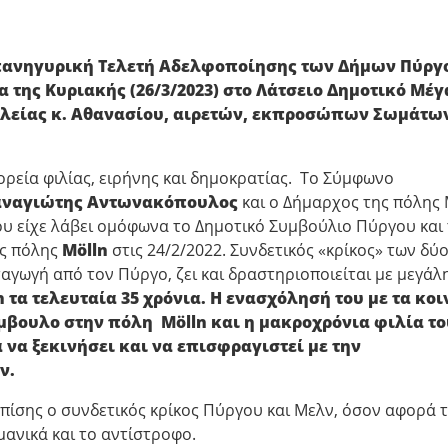
πανηγυρική Τελετή Αδελφοποίησης των Δήμων Πύργ
 της Κυριακής (26/3/2023) στο Λάτσειο Δημοτικό Μέγ
Ηλείας κ. Αθανασίου, αιρετών, εκπροσώπων Σωμάτω
πορεία φιλίας, ειρήνης και δημοκρατίας. Το Σύμφωνο
ναγιώτης Αντωνακόπουλος
και ο Δήμαρχος της πόλης 
υ είχε λάβει ομόφωνα το Δημοτικό Συμβούλιο Πύργου και
ς πόλης
M
ö
lln
στις 24/2/2022. Συνδετικός «κρίκος» των δύ
αγωγή από τον Πύργο, ζει και δραστηριοποιείται με μεγάλ
n
τα τελευταία 35 χρόνια. Η ενασχόλησή του με τα κοι
σύμβουλο στην πόλη
M
ö
lln
και η μακροχρόνια φιλία το
 να ξεκινήσει και να επισφραγιστεί με την
ν.
επίσης ο συνδετικός κρίκος Πύργου και Μελν, όσον αφορά τ
ανικά και το αντίστροφο.