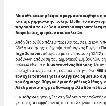
Με κάθε επισημότητα πραγματοποιήθηκε η 
και της γερμανικής πόλης Mölln
το απόγευμα
παρουσία του Σεβασμιότατου Μητροπολίτη 
Ασφαλείας, φορέων και πολιτών.
Από χθες οι δύο πόλεις πορεύονται σε μία κοινή 
Αδελφοποίησης υπέγραψε ο Δήμαρχος Πύργου
Πα
Ingo
Schaper
, σύμφωνα με την απόφαση 93/22 πο
ομόφωνη απόφαση του Δημοτικού Συμβουλίου τη
πόλεων είναι ο κ.
Κωνσταντίνος Μάρκος.
Με κατ
επιτυχία στον χώρο της εστίασης στην πόλη
M
ö
ll
τον έχει τοποθετήσει εκλεγμένο δημοτικό 
τον Δήμαρχο Πύργου έγινε θεμέλιος λίθος για
Αδελφοποίηση, μια δυνατή φιλία δύο πόλεω
Ο κ.
Μάρκος
ήταν χθες στη διάρκεια της τελετής 
γλώσσες μεταφράζοντας από τα ελληνικά στα γερμ