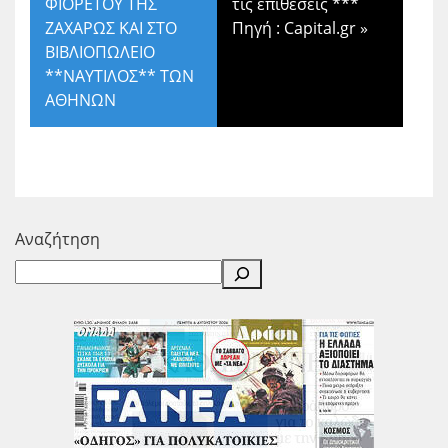
ΦΙΟΡΕΤΟΥ ΤΗΣ
τις επιθέσεις ***
ΖΑΧΑΡΩΣ ΚΑΙ ΣΤΟ
Πηγή : Capital.gr
»
ΒΙΒΛΙΟΠΩΛΕΙΟ
**ΝΑΥΤΙΛΟΣ** ΤΩΝ
ΑΘΗΝΩΝ
Αναζήτηση