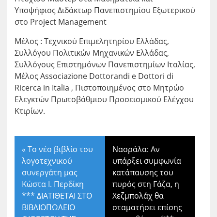
Υποψήφιος Διδάκτωρ Πανεπιστημίου Εξωτερικού
στο Project Management
Μέλος : Τεχνικού Επιμελητηρίου Ελλάδας,
Συλλόγου Πολιτικών Μηχανικών Ελλάδας,
Συλλόγους Επιστημόνων Πανεπιστημίων Ιταλίας,
Μέλος Associazione Dottorandi e Dottori di
Ricerca in Italia , Πιστοποιημένος στο Μητρώο
Ελεγκτών Πρωτοβάθμιου Προσεισμικού Ελέγχου
Κτιρίων.
«
Το νέο βιβλίο του
Νασράλα: Αν
λογοτεχνικού
υπάρξει συμφωνία
συνεργάτη μας
κατάπαυσης του
Κώστα Ι. Περδίκη
πυρός στη Γάζα, η
*** ΔΙΑΤΙΘΕΤΑΙ ΣΤΟ
Χεζμπολάχ θα
ΒΙΒΛΙΟΠΩΛΕΙΟ
σταματήσει επίσης