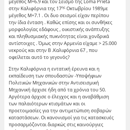
μέγεθος Μ=6.9 και τον Σεισμό της Loma Prieta
ης
στην Καλιφόρνια της 17
Οκτωβρίου 1989με
μέγεθος Μ=7.1 . Οι δυο σεισμοί είχαν περίπου
την ίδια ένταση . Καθώς επίσης και οι συνθήκες
μορφολογίας εδάφους , οικιστικής ανάπτυξης
και πληθυσμιακής πυκνότητας είναι χονδρικά
αντίστοιχες . Όμως στην Αρμενία είχαμε > 25.000
νεκρούς και στην Β .Καλιφόρνια 67 , που
οφείλεται αυτό το γεγονός?
Στην Καλιφόρνια η εντατική έρευνα και η
εκπαίδευση των σπουδαστών -Υποψήφιων
Πολιτικών Μηχανικών στην Αντισεισμική
Μηχανική άρχισε ήδη από τα χρόνια του 50.
Αργότερα άρχισε ο έλεγχος και η αναβάθμιση
των παλαιότερων κτισμάτων και οι
προετοιμασίες για την αντιμετώπιση σοβαρών
καταστάσεων. Οι κανονισμοί για τις κατασκευές
προσαρμόζονται διαρκώς στις καινούργιες