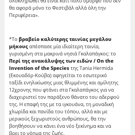
ολοκληρωθεί θα είναι κάτι πολύ όμορφο που δεν
θα αφορά μόνο το Φεστιβάλ αλλά όλη την
Περιφέρεια».
*Το
βραβείο καλύτερης ταινίας μεγάλου
μήκους
απέσπασε μία ιδιαίτερη ταινία,
γυρισμένη στα μακρινά νησιά Γκαλαπάγκος: το
Περί της ανακάλυψης των ειδών / On the
Invention of the Species
της Tania Hermida
(Εκουαδόρ-Κούβα) αφηγείται το εσωτερικό
ταξίδι ενηλικίωσης μιας θλιμμένης και αμίλητης
12χρονης που φτάνει στα Γκαλαπάγκος για να
διαχειριστεί τον παράξενο θάνατο του αδερφού
της. Η επαφή της με τα ιγκουάνα, τη μοναδική
χλωρίδα και πανίδα του τόπου, αλλά και με
μερικούς ξεχωριστούς ανθρώπους, θα την
βοηθήσουν να κάνει ένα νέο ξεκίνημα και να
βρει το νόημα της ζωής.