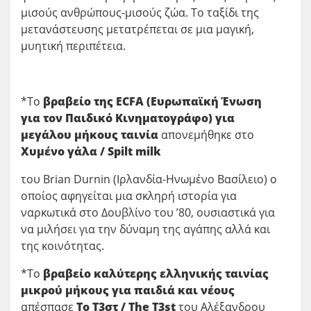
μισούς ανθρώπους-μισούς ζώα. Το ταξίδι της
μετανάστευσης μετατρέπεται σε μια μαγική,
μυητική περιπέτεια.
*To
βραβείο της
ECFA
(Ευρωπαϊκή Ένωση
για τον Παιδικό Κινηματογράφο) για
μεγάλου μήκους ταινία
απονεμήθηκε στο
Χυμένο γάλα / Spilt milk
του Brian Durnin (Ιρλανδία-Ηνωμένο Βασίλειο) ο
οποίος αφηγείται μια σκληρή ιστορία για
ναρκωτικά στο Δουβλίνο του ’80, ουσιαστικά για
να μιλήσει για την δύναμη της αγάπης αλλά και
της κοινότητας.
*Το
βραβείο καλύτερης ελληνικής ταινίας
μικρού μήκους για παιδιά και νέους
απέσπασε
Το Τ3στ /
The
T
3
st
του Αλέξανδρου