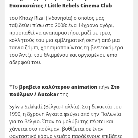
Επαναστάτες / Little Rebels Cinema Club
του Khozy Rizal (Ινδονησία) ο οποίος μας
ταξιδεύει πίσω στο 2008: ένα 14χρονο αγόρι,
προσπαθεί να αναπαραστήσει μαζί με τρεις
κολλητούς του μια εμβληματική σκηνή από μια
ταινία ζόμπι, χρησιμοποιώντας τη βιντεοκάμερα
του Άντζι, του θλιμμένου και οργισμένου emo
αδερφού του.
*Το
βραβείο καλύτερου
animation
πήγε
Στο
πούλμαν
/ Autokar
της
Sylwia Szkiłądź (Βέλγιο-Γαλλία). Στη δεκαετία του
1990, η 8χρονη Άγκατα φεύγει από την Πολωνία
για το Βέλγιο. Όταν το μολύβι της πέφτει και
χάνεται στο πούλμαν, βυθίζεται σε έναν
φανταστικό κόσμο γεμάτο παράξενους επιβάτες