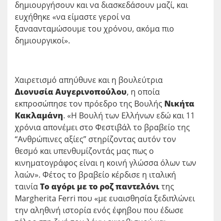
δημιουργήσουν και να διασκεδάσουν μαζί, και
ευχήθηκε «να είμαστε γεροί να
ξαναανταμώσουμε του χρόνου, ακόμα πιο
δημιουργικοί».
Χαιρετισμό απηύθυνε και η βουλεύτρια
Διονυσία Αυγερινοπούλου
, η οποία
εκπροσώπησε τον πρόεδρο της Βουλής
Νικήτα
Κακλαμάνη
. «H Βουλή των Ελλήνων εδώ και 11
χρόνια απονέμει στο Φεστιβάλ το βραβείο της
“Aνθρώπινες αξίες” στηρίζοντας αυτόν τον
θεσμό και υπενθυμίζοντάς μας πως ο
κινηματογράφος είναι η κοινή γλώσσα όλων των
λαών». Φέτος το βραβείο κέρδισε η ιταλική
ταινία
Το αγόρι με το ροζ παντελόνι
της
Margherita Ferri που «με ευαισθησία ξεδιπλώνει
την αληθινή ιστορία ενός έφηβου που έδωσε