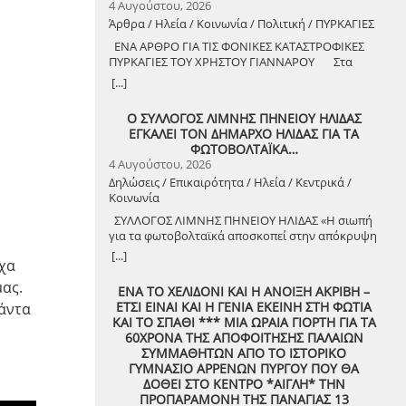
4 Αυγούστου, 2026
Άρθρα / Ηλεία / Κοινωνία / Πολιτική / ΠΥΡΚΑΓΙΕΣ
ΕΝΑ ΑΡΘΡΟ ΓΙΑ ΤΙΣ ΦΟΝΙΚΕΣ ΚΑΤΑΣΤΡΟΦΙΚΕΣ
ΠΥΡΚΑΓΙΕΣ ΤΟΥ ΧΡΗΣΤΟΥ ΓΙΑΝΝΑΡΟΥ Στα
όριά του! Οργή πρέπει να προκαλούν τα
[...]
αναμασήματα του πρωθυπουργού και
κυβερνητικών στελεχών, που παίζουν την κασέτα
Ο ΣΥΛΛΟΓΟΣ ΛΙΜΝΗΣ ΠΗΝΕΙΟΥ ΗΛΙΔΑΣ
της «κλιματικής αλλαγής» και της ατομικής
ΕΓΚΑΛΕΙ ΤΟΝ ΔΗΜΑΡΧΟ ΗΛΙΔΑΣ ΓΙΑ ΤΑ
ευθύνης για να καλύψουν την ολέθρια
ΦΩΤΟΒΟΛΤΑΪΚΑ…
εμπρηστική πολιτική τους. Αποκορύφωμα ήταν η
4 Αυγούστου, 2026
δήλωση του υπουργού Πολιτικής Προστασίας,
Δηλώσεις / Επικαιρότητα / Ηλεία / Κεντρικά /
ότι ο κρατικός μηχανισμός έχει φτάσει «στα όριά
Κοινωνία
του», όταν πριν από λίγους μήνες, η κυβέρνηση
πανηγύριζε ότι η αντιπυρική περίοδος ξεκινάει
ΣΥΛΛΟΓΟΣ ΛΙΜΝΗΣ ΠΗΝΕΙΟΥ ΗΛΙΔΑΣ «Η σιωπή
με τις καλύτερες δυνατές προϋποθέσεις!
για τα φωτοβολταϊκά αποσκοπεί στην απόκρυψη
Χρειάστηκαν μόνο λίγες εβδομάδες για να γίνει
της αλήθειας;» Η σιωπή είναι χρυσός ή μήπως
[...]
στάχτη το αφήγημα, με πέντε νεκρούς
ίχα
όχι; Στην περίπτωση της Δημοτικής Αρχής του
πυροσβέστες και χιλιάδες στρέμματα δάσους
Δήμου Ήλιδας, η σιωπή όχι μόνο δεν είναι
μας.
ΕΝΑ ΤΟ ΧΕΛΙΔΟΝΙ ΚΑΙ Η ΑΝΟΙΞΗ ΑΚΡΙΒΗ –
καμένα, πριν ακόμα ξεκινήσει ο Αύγουστος. Για
χρυσός αλλά αποσκοπεί στην απόκρυψη της
ΕΤΣΙ ΕΙΝΑΙ ΚΑΙ Η ΓΕΝΙΑ ΕΚΕΙΝΗ ΣΤΗ ΦΩΤΙΑ
πάντα
άλλη μια χρονιά επιβεβαιώνεται ότι οι
αλήθειας και όσο κάποιοι σιωπούν… τόσο το
ΚΑΙ ΤΟ ΣΠΑΘΙ *** ΜΙΑ ΩΡΑΙΑ ΓΙΟΡΤΗ ΓΙΑ ΤΑ
προτεραιότητες του αντιλαϊκού εχθρικού
ψέμα μεγαλώνει… Η δε, επιλεκτική χρήση των
60ΧΡΟΝΑ ΤΗΣ ΑΠΟΦΟΙΤΗΣΗΣ ΠΑΛΑΙΩΝ
κράτους υπονομεύουν και στραγγαλίζουν τις
απαντήσεων χωρίς αντίκρισμα, μάλλον εκθέτει
ΣΥΜΜΑΘΗΤΩΝ ΑΠΟ ΤΟ ΙΣΤΟΡΙΚΟ
λαϊκές ανάγκες, βάζουν σε μεγάλο κίνδυνο το
κάποιους περισσότερο παρά οδηγεί στην
ΓΥΜΝΑΣΙΟ ΑΡΡΕΝΩΝ ΠΥΡΓΟΥ ΠΟΥ ΘΑ
περιβάλλον, την περιουσία, ακόμα και τη ζωή του
διαφάνεια και την αλήθεια. Ο Σύλλογος Λίμνης
ΔΟΘΕΙ ΣΤΟ ΚΕΝΤΡΟ *ΑΙΓΛΗ* ΤΗΝ
λαού. Αυτό που πραγματικά έχει φτάσει στα όριά
Πηνειού Ήλιδας, από την ίδρυσή του μέχρι και
ΠΡΟΠΑΡΑΜΟΝΗ ΤΗΣ ΠΑΝΑΓΙΑΣ 13
του, είναι το σύστημα του κέρδους, που κάνει
σήμερα, έχει αποδείξει ότι έχει ξεκάθαρες θέσεις