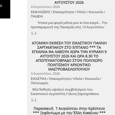
ΑΥΓΟΥΣΤΟΥ 2026
επαναλαμβανόμενο έγκλημα τις καταστροφές…
και πορεύεται με γνώμονα την αλήθεια και το
μο
4 Αυγούστου, 2026
Αυτό το σύστημα προσανατολίζει την πολιτική
συμφέρον του τόπου. Το τελευταίο διάστημα, το
προστασία στη διαχείριση «κρίσεων» που
ΕΚΔΗΛΩΣΕΙΣ / Επικαιρότητα / Ηλεία / Κοινωνία /
Διοικητικό Συμβούλιο επέλεξε συνειδητά να μην
σχετίζονται με τις ΝΑΤΟικές ανάγκες και την
ΠΑΙΔΕΙΑ
απαντήσει σε προκλήσεις και ψεύδη και να δώσει
πολεμική προπαρασκευή, δαπανά δισ. ευρώ για
χώρο και χρόνο στο Δήμο Ήλιδας για να δώσει
Ήτανε μια φορά μάτια μου κι ένα καιρό… Την
εξοπλισμούς και ευρωατλαντικές αποστολές, ενώ
μία απλή απάντηση σε ένα πολύ απλό και
προπαραμονή της Παναγιάς στις 13 Αυγούστου
για την προστασία των δασών και των λαϊκών
συγκεκριμένο ερώτημα: «Πότε κατατέθηκε από
2026 θα συναντηθούν για τα 60ντάχρονα οι
[...]
περιουσιών από τις πυρκαγιές δεν υπάρχει
τον Δικηγόρο που εκπροσωπεί τον Δήμο και κατ’
συμμαθητές που αποφοίτησαν από το ιστορικό
φράγκο! Μόνο μια μέρα της ελληνικής πολεμικής
επέκταση τα συμφέροντα των δημοτών του
πάλαι ποτέ Αρρένων Πύργου Στο κέντρο
αποστολής στην Ερυθρά, για την προστασία των
ΑΤΟΜΙΚΗ ΕΚΘΕΣΗ ΤΟΥ ΕΙΚΑΣΤΙΚΟΥ ΓΙΑΝΝΗ
δήμου, η προσφυγή στο Συμβούλιο της
<<ΑΙΓΛΗ>> θα σμίξει το χθες με το σήμερα
εφοπλιστικών συμφερόντων, κοστίζει 500.000
ΣΑΡΤΑΜΠΑΚΟΥ ΣΤΟ ΕΠΙΤΑΛΙΟ *** ΤΑ
Επικρατείας για το θέμα των φωτοβολταϊκών στη
(Πληροφορίες για το τραπέζι κ. Κώστα Κουή) Το
ευρώ στον λαό, που την ώρα της ανάγκης δεν
ΕΓΚΑΙΝΙΑ ΘΑ ΛΑΒΟΥΝ ΧΩΡΑ ΤΗΝ ΚΥΡΙΑΚΗ 9
Λίμνη Πηνειού και πότε έχει οριστεί δικάσιμος
ιστορικό και ανεπανάληπτο στην ολότητά του
έχει από πού να πιαστεί… Αυτό το σύστημα είναι
ΑΥΓΟΥΣΤΟΥ 2026 ΚΑΙ ΩΡΑ 8.30 ΤΟ
για την συζήτηση της προσφυγής;». Ερώτημα
Γυμνάσιο Αρρένων Πύργου, στην αρχική του
ευέλικτο και αποτελεσματικό όταν σχεδιάζει
ΑΠΟΓΕΥΜΑΤΟΒΡΑΔΟ ΣΤΟΝ ΠΟΛΥΧΩΡΟ
απλό και συγκεκριμένο, που ζητά συγκεκριμένη
μορφή στη συνοικία Ετιά με αδιαμόρφωτους
«αναπτυξιακά εργαλεία» και ψηφίζει νόμους για
ΠΟΛΙΤΙΣΜΟΥ ΑΡΧΟΝΤΙΚΟ
απάντηση: Μία ημερομηνία. Τη στιγμή μάλιστα
δρόμους Μέσα σ΄ ένα ευχάριστο και
το κεφάλαιο, αλλά δυσκίνητο και καταστροφικό
ΜΑΣΤΡΟΒΑΣΙΛΟΠΟΥΛΟΥ
που ο Σύλλογος έχει προχωρήσει στην δική του
συγκινησιακό κλίμα, με πληθώρα αναμνήσεων,
όταν βρίσκεται σε κίνδυνο η περιουσία και η ζωή
3 Αυγούστου, 2026
προσφυγή στο ΣτΕ. -«Οι παρουσίες δεν
θα αναμετρηθεί ο χρόνος με την ιστορία, όχι σε
του λαού από πλημμύρες και πυρκαγιές. Αυτό το
καταγράφονται με φωτογραφικά ενσταντανέ,
ΕΙΚΑΣΤΙΚΑ / Επικαιρότητα / Ηλεία / Κοινωνία /
αγώνα πάλης, αλλά για της φιλίας το αγλάισμα,
σύστημα «ζυγίζει» με όρους κόστους – οφέλους
αλλά με συνέπεια και δράση» Αντί για απάντηση,
Πολιτισμός
για την ευδοκία των χαρμόσυνων στιγμών, για το
την αντιπυρική προστασία και τη
στην συνεδρίαση του Δημοτικού Συμβουλίου
αλφαβητάρι, για τον πίνακα και την κιμωλία, για
Μία Έκθεση υψηλού συμβολισμού του
δασοπυρόσβεση, ανακυκλώνοντας τις τεράστιες
Ήλιδας στα τέλη Ιουνίου, ο Δήμαρχος Ήλιδας κ.
τα παρατσούκλια των καθηγητών, για το
Εικαστικού συμπολίτη Γιάννη Σαρταμπάκου
ελλείψεις σε μέσα και προσωπικό, τις άθλιες
Χρήστος Χριστοδουλόπουλος, όχι μόνο δεν
κάπνισμα με χίλιες προφυλάξεις, για τον
αφιερωμένη στην ιερή μνήμη της μητέρας του
εργασιακές σχέσεις των πυροσβεστών, τις
[...]
έδωσε συγκεκριμένη ημερομηνία στον Σύλλογο
κινηματογράφο, για τις βόλτες, τα ερωτικά
Ο Γιάννης Σαρταμπάκος είναι ένας σιωπηλός
συμβάσεις ναύλωσης πανάκριβων
αλλά εμφανίστηκε προκλητικός, επικριτικός και
κοιτάγματα, για τα σπιτικά πάρτι… Θα σμίξει με
μύστης της Εικαστικής Τέχνης, ένας αθόρυβος
πυροσβεστικών μέσων από ιδιώτες, σε μια αγορά
Παρασκευή 7 Αυγούστου στην Κρέστενα
αναξιόπιστος και απέδειξε για πολλοστή φορά
χαρά και συγκίνηση το χθες με το σήμερα, και θα
εργάτης των πολιτιστικών δρώμενων του τόπου
με τζίρους εκατομμυρίων ευρώ. Αυτό το σύστημα
*** Ξεφάντωμα με την Έλλη Κοκκίνου ***
ότι όταν στριμώχνεται χάνει την ψυχραιμία του
είναι σα μια γιορτή, για τα 60 χρόνια από την