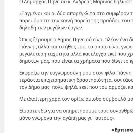
Ο Δήμαρχος Πηνειού κ. Ανδρέας Μαρίνος δήλωσε:
«Ταγμένοι και οι δύο απαρέγκλιτα στο συμφέρον 
πορευόμαστε την κοινή πορεία της προόδου του τ
δηλαδή των μεγάλων έργων.
Όπως ξέρουμε ο Δήμος Πηνειού είναι πλέον ένα δι
Γιάννης αλλά και το ήθος του, το οποίο είναι γνω
μεγαλύτερη ταχύτητα αλλά και έλεγχο εκεί που χρ
δημοτών μας, που είναι τα χρήματα που δίνει το κ
Εκφράζω την ευγνωμοσύνη μου στον φίλο Γιάννη 
τεράστια επιχειρηματική δραστηριότητα, συντάσσ
τον Δήμο μας πολύ ψηλά, εκεί που του αρμόζει και
Με ιδιαίτερη χαρά τον ορίζω άμισθο σύμβουλό μο
Είμαστε εδώ για να υπηρετήσουμε τους συνανθρώ
μόνο γνώμονα την αγάπη μας γι΄ αυτούς».
«Εμπιστ