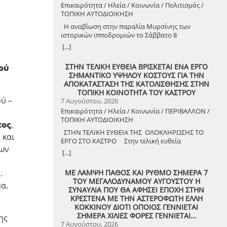
Επικαιρότητα / Ηλεία / Κοινωνία / Πολιτισμός /
ΤΟΠΙΚΗ ΑΥΤΟΔΙΟΙΚΗΣΗ
Η αναβίωση στην παραλία Μυρσίνης των
ιστορικών ιπποδρομιών το Σάββατο 8
Αυγούστου 2026
[...]
ΣΤΗΝ ΤΕΛΙΚΗ ΕΥΘΕΙΑ ΒΡΙΣΚΕΤΑΙ ΕΝΑ ΕΡΓΟ
ού
ΣΗΜΑΝΤΙΚΟ ΥΨΗΛΟΥ ΚΟΣΤΟΥΣ ΓΙΑ ΤΗΝ
ΑΠΟΚΑΤΑΣΤΑΣΗ ΤΗΣ ΚΑΤΟΛΙΣΘΗΣΗΣ ΣΤΗΝ
ΤΟΠΙΚΗ ΚΟΙΝΟΤΗΤΑ ΤΟΥ ΚΑΣΤΡΟΥ
ύ –
7 Αυγούστου, 2026
Επικαιρότητα / Ηλεία / Κοινωνία / ΠΕΡΙΒΑΛΛΟΝ /
ΤΟΠΙΚΗ ΑΥΤΟΔΙΟΙΚΗΣΗ
τος
,
ΣΤΗΝ ΤΕΛΙΚΗ ΕΥΘΕΙΑ ΤΗΣ ΟΛΟΚΛΗΡΩΣΗΣ ΤΟ
 και
ΕΡΓΟ ΣΤΟ ΚΑΣΤΡΟ Στην τελική ευθεία
των
ολοκλήρωσης βρίσκεται το κρίσιμο έργο
[...]
αποκατάστασης της κατολίσθησης στην Τ.Κ.
Κάστρου, προϋπολογισμού 1,25 εκατομμυρίων
ΜΕ ΛΑΜΨΗ ΠΑΘΟΣ ΚΑΙ ΡΥΘΜΟ ΣΗΜΕΡΑ 7
.
ευρώ. Έπειτα από αυτοψία που πραγματοποίησε
ΤΟΥ ΜΕΓΑΛΟΔΥΝΑΜΟΥ ΑΥΓΟΥΣΤΟΥ Η
ο Δήμαρχος Ανδραβίδας-Κυλλήνης, Γιάννης
α.
ΣΥΝΑΥΛΙΑ ΠΟΥ ΘΑ ΑΦΗΣΕΙ ΕΠΟΧΗ ΣΤΗΝ
Λέντζας, μαζί με κλιμάκιο της Τεχνικής Υπηρεσίας
ΚΡΕΣΤΕΝΑ ΜΕ ΤΗΝ ΑΣΤΕΡΟΦΩΤΗ ΕΛΛΗ
και εκπροσώπους της δημοτικής αρχής,
ΚΟΚΚΙΝΟΥ ΔΙΟΤΙ ΟΠΟΙΟΣ ΓΕΝΝΙΕΤΑΙ
διαπιστώθηκε πως οι παρεμβάσεις προχωρούν
ΣΗΜΕΡΑ ΧΙΛΙΕΣ ΦΟΡΕΣ ΓΕΝΝΙΕΤΑΙ…
ης
άμεσα και αυστηρά εντός των
7 Αυγούστου, 2026
χρονοδιαγραμμάτων. ​Το έργο χρηματοδοτείται