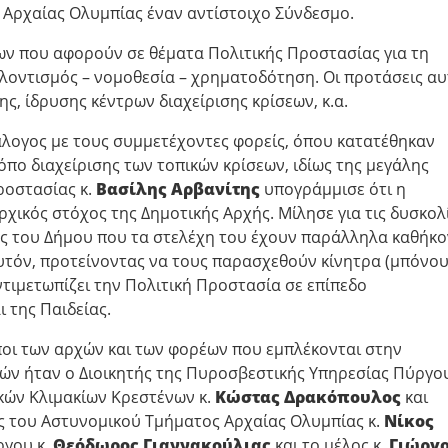
 Αρχαίας Ολυμπίας έναν αντίστοιχο Σύνδεσμο.
ν που αφορούν σε θέματα Πολιτικής Προστασίας για τη
λοντισμός – νομοθεσία – χρηματοδότηση. Οι προτάσεις αυ
, ίδρυσης κέντρων διαχείρισης κρίσεων, κ.α.
άλογος με τους συμμετέχοντες φορείς, όπου κατατέθηκαν
όπο διαχείρισης των τοπικών κρίσεων, ιδίως της μεγάλης
ροστασίας κ.
Βασίλης Αρβανίτης
υπογράμμισε ότι η
ικός στόχος της Δημοτικής Αρχής. Μίλησε για τις δυσκολ
ας του Δήμου που τα στελέχη του έχουν παράλληλα καθήκ
υτόν, προτείνοντας να τους παρασχεθούν κίνητρα (μπόνου
ντιμετωπίζει την Πολιτική Προστασία σε επίπεδο
 της Παιδείας.
οι των αρχών και των φορέων που εμπλέκονται στην
ν ήταν ο Διοικητής της Πυροσβεστικής Υπηρεσίας Πύργου
κών Κλιμακίων Κρεστένων κ.
Κώστας Δρακόπουλος
και
ής του Αστυνομικού Τμήματος Αρχαίας Ολυμπίας κ.
Νίκος
ργου κ.
Θεόδωρος Γιαννακούλιας
και το μέλος κ.
Γιώργ