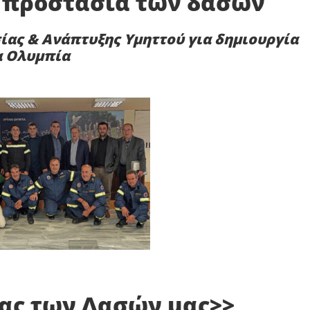
 προστασία των δασών
ίας & Ανάπτυξης Υμηττού για δημιουργία
α Ολυμπία
ας των Δασών μας>>