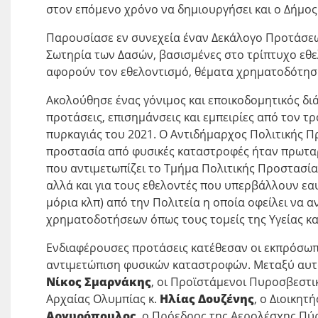
στον επόμενο χρόνο να δημιουργήσει και ο Δήμος
Παρουσίασε εν συνεχεία έναν Δεκάλογο Προτάσεω
Σωτηρία των Δασών, βασισμένες στο τρίπτυχο εθε
αφορούν τον εθελοντισμό, θέματα χρηματοδότησης
Ακολούθησε ένας γόνιμος και εποικοδομητικός δι
προτάσεις, επισημάνσεις και εμπειρίες από τον τρ
πυρκαγιάς του 2021. Ο Αντιδήμαρχος Πολιτικής Π
προστασία από φυσικές καταστροφές ήταν πρωταρχ
που αντιμετωπίζει το Τμήμα Πολιτικής Προστασί
αλλά και για τους εθελοντές που υπερβάλλουν εα
μόρια κλπ) από την Πολιτεία η οποία οφείλει να α
χρηματοδοτήσεων όπως τους τομείς της Υγείας και
Ενδιαφέρουσες προτάσεις κατέθεσαν οι εκπρόσωπ
αντιμετώπιση φυσικών καταστροφών. Μεταξύ αυτώ
Νίκος Σμαρνάκης
, οι Προϊστάμενοι Πυροσβεστι
Αρχαίας Ολυμπίας κ.
Ηλίας Δουζένης
, ο Διοικητ
Αργυρόπουλος
, ο Πρόεδρος της Αερολέσχης Πύ