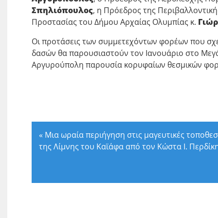
Σπηλιόπουλος
, η Πρόεδρος της Περιβαλλοντικ
Προστασίας του Δήμου Αρχαίας Ολυμπίας κ.
Γιώρ
Οι προτάσεις των συμμετεχόντων φορέων που σχετ
δασών θα παρουσιαστούν τον Ιανουάριο στο Μεγά
Αργυρούπολη παρουσία κορυφαίων θεσμικών φορέ
«
Μια ωραία περιήγηση στις μαγευτικές τοποθεσ
της Λίμνης του Καϊάφα από τον Κώστα Ι. Περδίκ