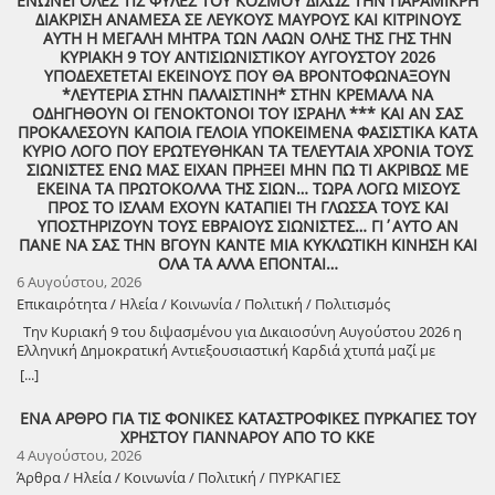
ΕΝΩΝΕΙ ΟΛΕΣ ΤΙΣ ΦΥΛΕΣ ΤΟΥ ΚΟΣΜΟΥ ΔΙΧΩΣ ΤΗΝ ΠΑΡΑΜΙΚΡΗ
από την όπερα ως το λαϊκό τραγούδι!», παραπέμπει σε ένα μουσικό
ΔΙΑΚΡΙΣΗ ΑΝΑΜΕΣΑ ΣΕ ΛΕΥΚΟΥΣ ΜΑΥΡΟΥΣ ΚΑΙ ΚΙΤΡΙΝΟΥΣ
ταξίδι που γεφυρώνει την κλασική μουσική με την παραδοσιακή και
ΑΥΤΗ Η ΜΕΓΑΛΗ ΜΗΤΡΑ ΤΩΝ ΛΑΩΝ ΟΛΗΣ ΤΗΣ ΓΗΣ ΤΗΝ
σύγχρονη ελληνική δημιουργία. Μέσα από τη μοναδική λυρική της
ΚΥΡΙΑΚΗ 9 ΤΟΥ ΑΝΤΙΣΙΩΝΙΣΤΙΚΟΥ ΑΥΓΟΥΣΤΟΥ 2026
προσέγγιση, η Κυριακή Βλαχογιάννη θα αναδείξει τη διαχρονική
ΥΠΟΔΕΧΕΤΕΤΑΙ ΕΚΕΙΝΟΥΣ ΠΟΥ ΘΑ ΒΡΟΝΤΟΦΩΝΑΞΟΥΝ
αξία και την εκφραστική δύναμη της ελληνικής μουσικής. Το κοινό
*ΛΕΥΤΕΡΙΑ ΣΤΗΝ ΠΑΛΑΙΣΤΙΝΗ* ΣΤΗΝ ΚΡΕΜΑΛΑ ΝΑ
θα απολαύσει μια βραδιά γεμάτη συναίσθημα και μουσική
ΟΔΗΓΗΘΟΥΝ ΟΙ ΓΕΝΟΚΤΟΝΟΙ ΤΟΥ ΙΣΡΑΗΛ *** ΚΑΙ ΑΝ ΣΑΣ
αρτιότητα, σε μια ακόμη εκδήλωση του 5ου Διεθνούς Φεστιβάλ
ΠΡΟΚΑΛΕΣΟΥΝ ΚΑΠΟΙΑ ΓΕΛΟΙΑ ΥΠΟΚΕΙΜΕΝΑ ΦΑΣΙΣΤΙΚΑ ΚΑΤΑ
Αρχαίας Φειάς.
ΚΥΡΙΟ ΛΟΓΟ ΠΟΥ ΕΡΩΤΕΥΘΗΚΑΝ ΤΑ ΤΕΛΕΥΤΑΙΑ ΧΡΟΝΙΑ ΤΟΥΣ
ΣΙΩΝΙΣΤΕΣ ΕΝΩ ΜΑΣ ΕΙΧΑΝ ΠΡΗΞΕΙ ΜΗΝ ΠΩ ΤΙ ΑΚΡΙΒΩΣ ΜΕ
ΕΚΕΙΝΑ ΤΑ ΠΡΩΤΟΚΟΛΛΑ ΤΗΣ ΣΙΩΝ… ΤΩΡΑ ΛΟΓΩ ΜΙΣΟΥΣ
ΠΡΟΣ ΤΟ ΙΣΛΑΜ ΕΧΟΥΝ ΚΑΤΑΠΙΕΙ ΤΗ ΓΛΩΣΣΑ ΤΟΥΣ ΚΑΙ
ΥΠΟΣΤΗΡΙΖΟΥΝ ΤΟΥΣ ΕΒΡΑΙΟΥΣ ΣΙΩΝΙΣΤΕΣ… ΓΙ΄ΑΥΤΟ ΑΝ
ΠΑΝΕ ΝΑ ΣΑΣ ΤΗΝ ΒΓΟΥΝ ΚΑΝΤΕ ΜΙΑ ΚΥΚΛΩΤΙΚΗ ΚΙΝΗΣΗ ΚΑΙ
ΟΛΑ ΤΑ ΑΛΛΑ ΕΠΟΝΤΑΙ…
6 Αυγούστου, 2026
Επικαιρότητα / Ηλεία / Κοινωνία / Πολιτική / Πολιτισμός
Την Κυριακή 9 του διψασμένου για Δικαιοσύνη Αυγούστου 2026 η
Ελληνική Δημοκρατική Αντιεξουσιαστική Καρδιά χτυπά μαζί με
ΟΛΟΥΣ τους Συναγωνιστές για την Παλαιστίνη μέρα Μνήμης και
[...]
Αγώνα!
ΕΝΑ ΑΡΘΡΟ ΓΙΑ ΤΙΣ ΦΟΝΙΚΕΣ ΚΑΤΑΣΤΡΟΦΙΚΕΣ ΠΥΡΚΑΓΙΕΣ ΤΟΥ
ΧΡΗΣΤΟΥ ΓΙΑΝΝΑΡΟΥ ΑΠΟ ΤΟ ΚΚΕ
4 Αυγούστου, 2026
Άρθρα / Ηλεία / Κοινωνία / Πολιτική / ΠΥΡΚΑΓΙΕΣ