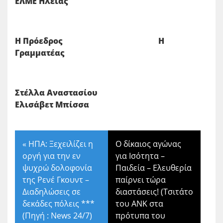
ΕΛΜΕ Ηλείας
Η Πρόεδρος Η
Γραμματέας
Στέλλα Αναστασίου
Ελισάβετ Μπίσσα
«
ΗΠΑ: Ξεχειλίζει η
Ο δίκαιος αγώνας
οργή για την εν
για Ισότητα –
ψυχρώ δολοφονία
Παιδεία – Ελευθερία
της Ρενέ Γκουντ –
παίρνει τώρα
Διαδηλώσεις σε
διαστάσεις! (Τσιτάτο
δεκάδες πόλεις ***
του ΑΝΚ στα
(Πηγή : News 24/7)
πρότυπα του