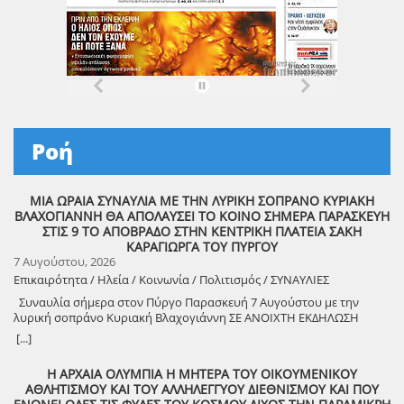
Ροή
ΜΙΑ ΩΡΑΙΑ ΣΥΝΑΥΛΙΑ ΜΕ ΤΗΝ ΛΥΡΙΚΗ ΣΟΠΡΑΝΟ ΚΥΡΙΑΚΗ
ΒΛΑΧΟΓΙΑΝΝΗ ΘΑ ΑΠΟΛΑΥΣΕΙ ΤΟ ΚΟΙΝΟ ΣΗΜΕΡΑ ΠΑΡΑΣΚΕΥΗ
ΣΤΙΣ 9 ΤΟ ΑΠΟΒΡΑΔΟ ΣΤΗΝ ΚΕΝΤΡΙΚΗ ΠΛΑΤΕΙΑ ΣΑΚΗ
ΚΑΡΑΓΙΩΡΓΑ ΤΟΥ ΠΥΡΓΟΥ
7 Αυγούστου, 2026
Επικαιρότητα / Ηλεία / Κοινωνία / Πολιτισμός / ΣΥΝΑΥΛΙΕΣ
Συναυλία σήμερα στον Πύργο Παρασκευή 7 Αυγούστου με την
λυρική σοπράνο Κυριακή Βλαχογιάννη ΣΕ ΑΝΟΙΧΤΗ ΕΚΔΗΛΩΣΗ
ΣΤΗΝ ΠΛΑΤΕΙΑ ΣΑΚΗ ΚΑΡΑΓΙΩΡΓΑ ΣΤΙΣ 9 ΤΟ ΔΕΙΛΙΝΟ Μια
[...]
ξεχωριστή μουσική συναυλία θα πραγματοποιήσει ο Δήμος Πύργου
σήμερα Παρασκευή 7 Αυγούστου, στις 9 το βράδυ στην κεντρική
Η ΑΡΧΑΙΑ ΟΛΥΜΠΙΑ Η ΜΗΤΕΡΑ ΤΟΥ ΟΙΚΟΥΜΕΝΙΚΟΥ
πλατεία Σάκη Καράγιωργα, με την καταξιωμένη λυρική σοπράνο
ΑΘΛΗΤΙΣΜΟΥ ΚΑΙ ΤΟΥ ΑΛΛΗΛΕΓΓΥΟΥ ΔΙΕΘΝΙΣΜΟΥ ΚΑΙ ΠΟΥ
Κυριακή Βλαχογιάννη. Ο τίτλος της συναυλίας, «Στιγμή Ονειροπόλα…