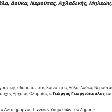
άλα, Δούκα, Νεμούτας, Αχλαδινής, Μηλεών,
γροτικής οδοποιίας στις Κοινότητες Λάλα, Δούκα, Νεμούτα
μαρχος Αρχαίας Ολυμπίας κ.
Γιώργος Γεωργιόπουλος
και
ο Αντιδήμαρχος Τεχνικών Υπηρεσιών του Δήμου κ.