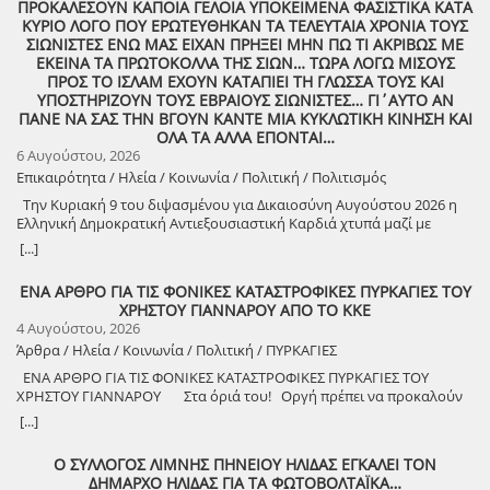
ΠΡΟΚΑΛΕΣΟΥΝ ΚΑΠΟΙΑ ΓΕΛΟΙΑ ΥΠΟΚΕΙΜΕΝΑ ΦΑΣΙΣΤΙΚΑ ΚΑΤΑ
ΚΥΡΙΟ ΛΟΓΟ ΠΟΥ ΕΡΩΤΕΥΘΗΚΑΝ ΤΑ ΤΕΛΕΥΤΑΙΑ ΧΡΟΝΙΑ ΤΟΥΣ
ΣΙΩΝΙΣΤΕΣ ΕΝΩ ΜΑΣ ΕΙΧΑΝ ΠΡΗΞΕΙ ΜΗΝ ΠΩ ΤΙ ΑΚΡΙΒΩΣ ΜΕ
ΕΚΕΙΝΑ ΤΑ ΠΡΩΤΟΚΟΛΛΑ ΤΗΣ ΣΙΩΝ… ΤΩΡΑ ΛΟΓΩ ΜΙΣΟΥΣ
ΠΡΟΣ ΤΟ ΙΣΛΑΜ ΕΧΟΥΝ ΚΑΤΑΠΙΕΙ ΤΗ ΓΛΩΣΣΑ ΤΟΥΣ ΚΑΙ
ΥΠΟΣΤΗΡΙΖΟΥΝ ΤΟΥΣ ΕΒΡΑΙΟΥΣ ΣΙΩΝΙΣΤΕΣ… ΓΙ΄ΑΥΤΟ ΑΝ
ΠΑΝΕ ΝΑ ΣΑΣ ΤΗΝ ΒΓΟΥΝ ΚΑΝΤΕ ΜΙΑ ΚΥΚΛΩΤΙΚΗ ΚΙΝΗΣΗ ΚΑΙ
ΟΛΑ ΤΑ ΑΛΛΑ ΕΠΟΝΤΑΙ…
6 Αυγούστου, 2026
Επικαιρότητα / Ηλεία / Κοινωνία / Πολιτική / Πολιτισμός
Την Κυριακή 9 του διψασμένου για Δικαιοσύνη Αυγούστου 2026 η
Ελληνική Δημοκρατική Αντιεξουσιαστική Καρδιά χτυπά μαζί με
ΟΛΟΥΣ τους Συναγωνιστές για την Παλαιστίνη μέρα Μνήμης και
[...]
Αγώνα!
ΕΝΑ ΑΡΘΡΟ ΓΙΑ ΤΙΣ ΦΟΝΙΚΕΣ ΚΑΤΑΣΤΡΟΦΙΚΕΣ ΠΥΡΚΑΓΙΕΣ ΤΟΥ
ΧΡΗΣΤΟΥ ΓΙΑΝΝΑΡΟΥ ΑΠΟ ΤΟ ΚΚΕ
4 Αυγούστου, 2026
Άρθρα / Ηλεία / Κοινωνία / Πολιτική / ΠΥΡΚΑΓΙΕΣ
ΕΝΑ ΑΡΘΡΟ ΓΙΑ ΤΙΣ ΦΟΝΙΚΕΣ ΚΑΤΑΣΤΡΟΦΙΚΕΣ ΠΥΡΚΑΓΙΕΣ ΤΟΥ
ΧΡΗΣΤΟΥ ΓΙΑΝΝΑΡΟΥ Στα όριά του! Οργή πρέπει να προκαλούν
τα αναμασήματα του πρωθυπουργού και κυβερνητικών στελεχών,
[...]
που παίζουν την κασέτα της «κλιματικής αλλαγής» και της ατομικής
ευθύνης για να καλύψουν την ολέθρια εμπρηστική πολιτική τους.
Ο ΣΥΛΛΟΓΟΣ ΛΙΜΝΗΣ ΠΗΝΕΙΟΥ ΗΛΙΔΑΣ ΕΓΚΑΛΕΙ ΤΟΝ
Αποκορύφωμα ήταν η δήλωση του υπουργού Πολιτικής Προστασίας,
ΔΗΜΑΡΧΟ ΗΛΙΔΑΣ ΓΙΑ ΤΑ ΦΩΤΟΒΟΛΤΑΪΚΑ…
ότι ο κρατικός μηχανισμός έχει φτάσει «στα όριά του», όταν πριν από