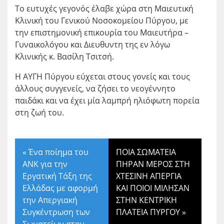
Το ευτυχές γεγονός έλαβε χώρα στη Μαιευτική
Κλινική του Γενικού Νοσοκομείου Πύργου, με
την επιστημονική επικουρία του Μαιευτήρα –
Γυναικολόγου και Διευθυντη της εν λόγω
Κλινικής κ. Βασίλη Τσιτσή.
Η ΑΥΓΗ Πύργου εύχεται στους γονείς και τους
άλλους συγγενείς, να ζήσει το νεογέννητο
παιδάκι και να έχει μία λαμπρή ηλιόφωτη πορεία
στη ζωή του.
«
Ένα ποίημα του
ΠΟΙΑ ΣΩΜΑΤΕΙΑ
ΑΝΚ για την
ΠΗΡΑΝ ΜΕΡΟΣ ΣΤΗ
Εργατική Τάξη της
ΧΤΕΣΙΝΗ ΑΠΕΡΓΙΑ
Ελλάδας με αφορμή
ΚΑΙ ΠΟΙΟΙ ΜΙΛΗΣΑΝ
την Απεργιακή
ΣΤΗΝ ΚΕΝΤΡΙΚΗ
Συγκέντρωση των
ΠΛΑΤΕΙΑ ΠΥΡΓΟΥ
»