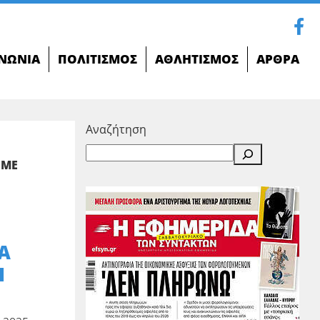
ΝΩΝΊΑ
ΠΟΛΙΤΙΣΜΌΣ
ΑΘΛΗΤΙΣΜΌΣ
ΆΡΘΡΑ
Αναζήτηση
 ΜΕ
Α
Ι