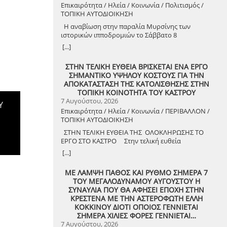
Επικαιρότητα / Ηλεία / Κοινωνία / Πολιτισμός /
ΤΟΠΙΚΗ ΑΥΤΟΔΙΟΙΚΗΣΗ
Η αναβίωση στην παραλία Μυρσίνης των
ιστορικών ιπποδρομιών το Σάββατο 8
Αυγούστου 2026
[...]
ΣΤΗΝ ΤΕΛΙΚΗ ΕΥΘΕΙΑ ΒΡΙΣΚΕΤΑΙ ΕΝΑ ΕΡΓΟ
ΣΗΜΑΝΤΙΚΟ ΥΨΗΛΟΥ ΚΟΣΤΟΥΣ ΓΙΑ ΤΗΝ
ΑΠΟΚΑΤΑΣΤΑΣΗ ΤΗΣ ΚΑΤΟΛΙΣΘΗΣΗΣ ΣΤΗΝ
ΤΟΠΙΚΗ ΚΟΙΝΟΤΗΤΑ ΤΟΥ ΚΑΣΤΡΟΥ
7 Αυγούστου, 2026
Υ
Επικαιρότητα / Ηλεία / Κοινωνία / ΠΕΡΙΒΑΛΛΟΝ /
ΤΟΠΙΚΗ ΑΥΤΟΔΙΟΙΚΗΣΗ
ΣΤΗΝ ΤΕΛΙΚΗ ΕΥΘΕΙΑ ΤΗΣ ΟΛΟΚΛΗΡΩΣΗΣ ΤΟ
ΕΡΓΟ ΣΤΟ ΚΑΣΤΡΟ Στην τελική ευθεία
ολοκλήρωσης βρίσκεται το κρίσιμο έργο
[...]
αποκατάστασης της κατολίσθησης στην Τ.Κ.
Κάστρου, προϋπολογισμού 1,25 εκατομμυρίων
ΜΕ ΛΑΜΨΗ ΠΑΘΟΣ ΚΑΙ ΡΥΘΜΟ ΣΗΜΕΡΑ 7
ευρώ. Έπειτα από αυτοψία που πραγματοποίησε
ΤΟΥ ΜΕΓΑΛΟΔΥΝΑΜΟΥ ΑΥΓΟΥΣΤΟΥ Η
ο Δήμαρχος Ανδραβίδας-Κυλλήνης, Γιάννης
ΣΥΝΑΥΛΙΑ ΠΟΥ ΘΑ ΑΦΗΣΕΙ ΕΠΟΧΗ ΣΤΗΝ
Λέντζας, μαζί με κλιμάκιο της Τεχνικής Υπηρεσίας
ΚΡΕΣΤΕΝΑ ΜΕ ΤΗΝ ΑΣΤΕΡΟΦΩΤΗ ΕΛΛΗ
και εκπροσώπους της δημοτικής αρχής,
ΚΟΚΚΙΝΟΥ ΔΙΟΤΙ ΟΠΟΙΟΣ ΓΕΝΝΙΕΤΑΙ
διαπιστώθηκε πως οι παρεμβάσεις προχωρούν
ΣΗΜΕΡΑ ΧΙΛΙΕΣ ΦΟΡΕΣ ΓΕΝΝΙΕΤΑΙ…
άμεσα και αυστηρά εντός των
7 Αυγούστου, 2026
χρονοδιαγραμμάτων. ​Το έργο χρηματοδοτείται