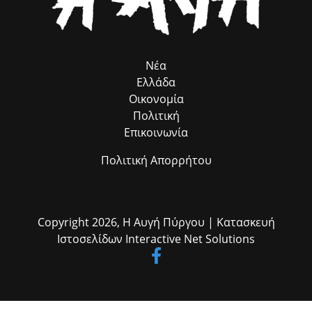
συντονισμό, τη Διεύθυνση Πρόνοιας και την Προϊσταμένη της κα Σία
Ανδριοπούλου, καθώς και τον άμισθο σύμβουλό μου για θέματα
Ρομά κ. Νίκο Μπατζαλή, για την ακριβή μεταφορά των αναγκών από
το πεδίο. Η συλλογική αυτή προσπάθεια αποδεικνύει στην πράξη ότι
η ομαδική δουλειά φέρνει απτά αποτελέσματα για όλους τους
Νέα
δημότες μας.»
Ελλάδα
Οικονομία
Πολιτική
Επικοινωνία
Πολιτική Απορρήτου
Copyright 2026,
Η Αυγή Πύργου
| Κατασκευή
Ιστοσελίδων
Interactive Net Solutions