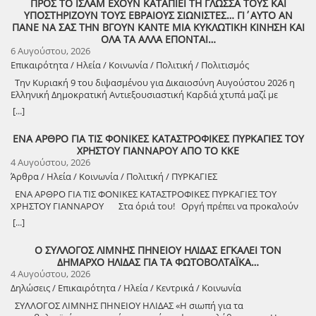
ΠΡΟΣ ΤΟ ΙΣΛΑΜ ΕΧΟΥΝ ΚΑΤΑΠΙΕΙ ΤΗ ΓΛΩΣΣΑ ΤΟΥΣ ΚΑΙ
ΥΠΟΣΤΗΡΙΖΟΥΝ ΤΟΥΣ ΕΒΡΑΙΟΥΣ ΣΙΩΝΙΣΤΕΣ… ΓΙ΄ΑΥΤΟ ΑΝ
ΠΑΝΕ ΝΑ ΣΑΣ ΤΗΝ ΒΓΟΥΝ ΚΑΝΤΕ ΜΙΑ ΚΥΚΛΩΤΙΚΗ ΚΙΝΗΣΗ ΚΑΙ
ΟΛΑ ΤΑ ΑΛΛΑ ΕΠΟΝΤΑΙ…
6 Αυγούστου, 2026
Επικαιρότητα / Ηλεία / Κοινωνία / Πολιτική / Πολιτισμός
Την Κυριακή 9 του διψασμένου για Δικαιοσύνη Αυγούστου 2026 η
Ελληνική Δημοκρατική Αντιεξουσιαστική Καρδιά χτυπά μαζί με
ΟΛΟΥΣ τους Συναγωνιστές για την Παλαιστίνη μέρα Μνήμης και
[...]
Αγώνα!
ΕΝΑ ΑΡΘΡΟ ΓΙΑ ΤΙΣ ΦΟΝΙΚΕΣ ΚΑΤΑΣΤΡΟΦΙΚΕΣ ΠΥΡΚΑΓΙΕΣ ΤΟΥ
ΧΡΗΣΤΟΥ ΓΙΑΝΝΑΡΟΥ ΑΠΟ ΤΟ ΚΚΕ
4 Αυγούστου, 2026
Άρθρα / Ηλεία / Κοινωνία / Πολιτική / ΠΥΡΚΑΓΙΕΣ
ΕΝΑ ΑΡΘΡΟ ΓΙΑ ΤΙΣ ΦΟΝΙΚΕΣ ΚΑΤΑΣΤΡΟΦΙΚΕΣ ΠΥΡΚΑΓΙΕΣ ΤΟΥ
ΧΡΗΣΤΟΥ ΓΙΑΝΝΑΡΟΥ Στα όριά του! Οργή πρέπει να προκαλούν
τα αναμασήματα του πρωθυπουργού και κυβερνητικών στελεχών,
[...]
που παίζουν την κασέτα της «κλιματικής αλλαγής» και της ατομικής
ευθύνης για να καλύψουν την ολέθρια εμπρηστική πολιτική τους.
Ο ΣΥΛΛΟΓΟΣ ΛΙΜΝΗΣ ΠΗΝΕΙΟΥ ΗΛΙΔΑΣ ΕΓΚΑΛΕΙ ΤΟΝ
Αποκορύφωμα ήταν η δήλωση του υπουργού Πολιτικής Προστασίας,
ΔΗΜΑΡΧΟ ΗΛΙΔΑΣ ΓΙΑ ΤΑ ΦΩΤΟΒΟΛΤΑΪΚΑ…
ότι ο κρατικός μηχανισμός έχει φτάσει «στα όριά του», όταν πριν από
4 Αυγούστου, 2026
λίγους μήνες, η κυβέρνηση πανηγύριζε ότι η αντιπυρική περίοδος
Δηλώσεις / Επικαιρότητα / Ηλεία / Κεντρικά / Κοινωνία
ξεκινάει με τις καλύτερες δυνατές προϋποθέσεις! Χρειάστηκαν μόνο
λίγες εβδομάδες για να γίνει στάχτη το αφήγημα, με πέντε νεκρούς
ΣΥΛΛΟΓΟΣ ΛΙΜΝΗΣ ΠΗΝΕΙΟΥ ΗΛΙΔΑΣ «Η σιωπή για τα
πυροσβέστες και χιλιάδες στρέμματα δάσους καμένα, πριν ακόμα