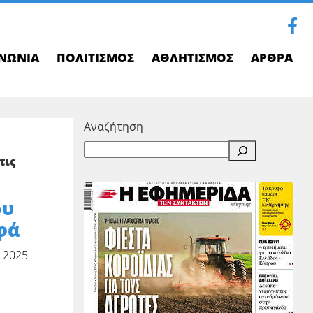
ΝΩΝΊΑ
ΠΟΛΙΤΙΣΜΌΣ
ΑΘΛΗΤΙΣΜΌΣ
ΆΡΘΡΑ
Αναζήτηση
τις
ου
φά
-2025