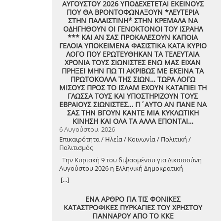
ΑΥΓΟΥΣΤΟΥ 2026 ΥΠΟΔΕΧΕΤΕΤΑΙ ΕΚΕΙΝΟΥΣ
ΠΟΥ ΘΑ ΒΡΟΝΤΟΦΩΝΑΞΟΥΝ *ΛΕΥΤΕΡΙΑ
ΣΤΗΝ ΠΑΛΑΙΣΤΙΝΗ* ΣΤΗΝ ΚΡΕΜΑΛΑ ΝΑ
ΟΔΗΓΗΘΟΥΝ ΟΙ ΓΕΝΟΚΤΟΝΟΙ ΤΟΥ ΙΣΡΑΗΛ
*** ΚΑΙ ΑΝ ΣΑΣ ΠΡΟΚΑΛΕΣΟΥΝ ΚΑΠΟΙΑ
ΓΕΛΟΙΑ ΥΠΟΚΕΙΜΕΝΑ ΦΑΣΙΣΤΙΚΑ ΚΑΤΑ ΚΥΡΙΟ
ΛΟΓΟ ΠΟΥ ΕΡΩΤΕΥΘΗΚΑΝ ΤΑ ΤΕΛΕΥΤΑΙΑ
ΧΡΟΝΙΑ ΤΟΥΣ ΣΙΩΝΙΣΤΕΣ ΕΝΩ ΜΑΣ ΕΙΧΑΝ
ΠΡΗΞΕΙ ΜΗΝ ΠΩ ΤΙ ΑΚΡΙΒΩΣ ΜΕ ΕΚΕΙΝΑ ΤΑ
ΠΡΩΤΟΚΟΛΛΑ ΤΗΣ ΣΙΩΝ… ΤΩΡΑ ΛΟΓΩ
ΜΙΣΟΥΣ ΠΡΟΣ ΤΟ ΙΣΛΑΜ ΕΧΟΥΝ ΚΑΤΑΠΙΕΙ ΤΗ
ΓΛΩΣΣΑ ΤΟΥΣ ΚΑΙ ΥΠΟΣΤΗΡΙΖΟΥΝ ΤΟΥΣ
ΕΒΡΑΙΟΥΣ ΣΙΩΝΙΣΤΕΣ… ΓΙ΄ΑΥΤΟ ΑΝ ΠΑΝΕ ΝΑ
ΣΑΣ ΤΗΝ ΒΓΟΥΝ ΚΑΝΤΕ ΜΙΑ ΚΥΚΛΩΤΙΚΗ
ΚΙΝΗΣΗ ΚΑΙ ΟΛΑ ΤΑ ΑΛΛΑ ΕΠΟΝΤΑΙ…
6 Αυγούστου, 2026
Επικαιρότητα / Ηλεία / Κοινωνία / Πολιτική /
Πολιτισμός
Την Κυριακή 9 του διψασμένου για Δικαιοσύνη
Αυγούστου 2026 η Ελληνική Δημοκρατική
Αντιεξουσιαστική Καρδιά χτυπά μαζί με ΟΛΟΥΣ
[...]
τους Συναγωνιστές για την Παλαιστίνη μέρα
Μνήμης και Αγώνα!
ΕΝΑ ΑΡΘΡΟ ΓΙΑ ΤΙΣ ΦΟΝΙΚΕΣ
ΚΑΤΑΣΤΡΟΦΙΚΕΣ ΠΥΡΚΑΓΙΕΣ ΤΟΥ ΧΡΗΣΤΟΥ
ΓΙΑΝΝΑΡΟΥ ΑΠΟ ΤΟ ΚΚΕ