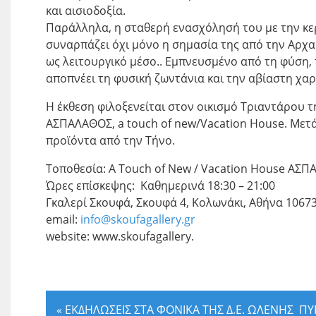
και αισιοδοξία.
Παράλληλα, η σταθερή ενασχόλησή του με την κερα
συναρπάζει όχι μόνο η σημασία της από την Αρχαι
ως λειτουργικό μέσο.. Εμπνευσμένο από τη φύση,
αποπνέει τη φυσική ζωντάνια και την αβίαστη χα
Η έκθεση φιλοξενείται στον οικισμό Τριαντάρου τ
ΑΣΠΑΛΑΘΟΣ, a touch of new/Vacation House. Μετά 
προϊόντα από την Τήνο.
Τοποθεσία: A Touch of New / Vacation House ΑΣΠ
Ώρες επίσκεψης: Καθημερινά 18:30 – 21:00
Γκαλερί Σκουφά, Σκουφά 4, Κολωνάκι, Αθήνα 10673
email:
info@skoufagallery.gr
website: www.skoufagallery.
«
ΕΚΔΗΛΩΣΕΙΣ ΣΤΑ ΦΟΝΙΚΑ ΤΗΣ Δ.Ε. ΩΛΕΝΗΣ Π