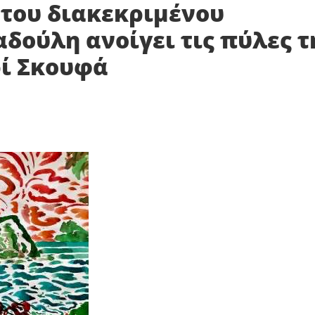
του διακεκριμένου
δούλη ανοίγει τις πύλες τ
ρί Σκουφά