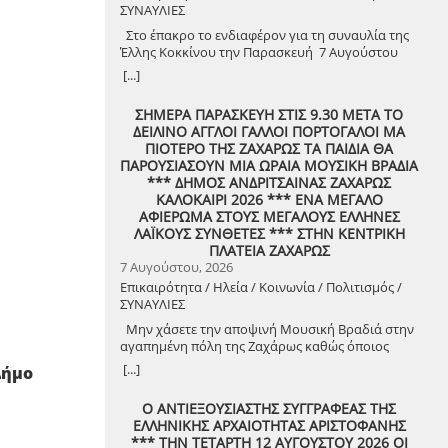
ΣΥΝΑΥΛΙΕΣ
Στο έπακρο το ενδιαφέρον για τη συναυλία της
Έλλης Κοκκίνου την Παρασκευή 7 Αυγούστου
στις 21:30 μετά το δειλινό! Με λάμψη, πάθος και
[...]
ρυθμό! Στο χώρο Γιορτής Σταφίδας Κρεστένων με
διοργανωτή το Δήμο Ανδρίτσαινας-Κρεστένων
ΣΗΜΕΡΑ ΠΑΡΑΣΚΕΥΗ ΣΤΙΣ 9.30 ΜΕΤΑ ΤΟ
Στο κατακόρυφο φτάνει το ενδιαφέρον του
ΔΕΙΛΙΝΟ ΑΓΓΛΟΙ ΓΑΛΛΟΙ ΠΟΡΤΟΓΑΛΟΙ ΜΑ
κοινού στην Ηλεία, αλλά και γενικότερα, για τη
ΠΙΟΤΕΡΟ ΤΗΣ ΖΑΧΑΡΩΣ ΤΑ ΠΑΙΔΙΑ ΘΑ
δωρεάν συναυλία της δημοφιλούς ερμηνεύτριας
ΠΑΡΟΥΣΙΑΣΟΥΝ ΜΙΑ ΩΡΑΙΑ ΜΟΥΣΙΚΗ ΒΡΑΔΙΑ
Έλλης Κοκκίνου, την Παρασκευή 7 Αυγούστου
*** ΔΗΜΟΣ ΑΝΔΡΙΤΣΑΙΝΑΣ ΖΑΧΑΡΩΣ
2026 και ώρα 21:30, στο χώρο της Γιορτής
ΚΑΛΟΚΑΙΡΙ 2026 *** ΕΝΑ ΜΕΓΑΛΟ
Σταφίδας Κρεστένων. Πρόκειται για μια ακόμη
ΑΦΙΕΡΩΜΑ ΣΤΟΥΣ ΜΕΓΑΛΟΥΣ ΕΛΛΗΝΕΣ
σημαντική εκδήλωση που προσφέρει στους
ΛΑΪΚΟΥΣ ΣΥΝΘΕΤΕΣ *** ΣΤΗΝ ΚΕΝΤΡΙΚΗ
πολίτες ο Δήμος Ανδρίτσαινας-Κρεστένων, με
ΠΛΑΤΕΙΑ ΖΑΧΑΡΩΣ
κορυφαία πρόσωπα της Ελληνικής μουσικής
7 Αυγούστου, 2026
σκηνής, με σκοπό την αυθεντική διασκέδαση σε
Επικαιρότητα / Ηλεία / Κοινωνία / Πολιτισμός /
μια ιδιαίτερα δύσκολη περίοδο για την
ΣΥΝΑΥΛΙΕΣ
οικονομία στη χώρα μας. Ήδη μεγάλος αριθμός
κατοίκων, ετεροδημοτών αλλά και επισκεπτών
Μην χάσετε την αποψινή Μουσική Βραδιά στην
έχουν εκδηλώσει έντονο ενδιαφέρον
αγαπημένη πόλη της Ζαχάρως καθώς όποιος
προκειμένου να παρακολουθήσουν τη συναυλία
γεννιέται σήμερα χίλιες φορές γεννιέται!
[...]
Δήμο
της Έλλης Κοκκίνου, η οποία και αυτό το
καλοκαίρι συνεχίζει τη μεγάλη της περιοδεία και
Ο ΑΝΤΙΕΞΟΥΣΙΑΣΤΗΣ ΣΥΓΓΡΑΦΕΑΣ ΤΗΣ
τη σταθερή σχέση αγάπης και επικοινωνίας με το
ΕΛΛΗΝΙΚΗΣ ΑΡΧΑΙΟΤΗΤΑΣ ΑΡΙΣΤΟΦΑΝΗΣ
κοινό, που την ακολουθεί πιστά εδώ και χρόνια.
*** ΤΗΝ ΤΕΤΑΡΤΗ 12 ΑΥΓΟΥΣΤΟΥ 2026 ΟΙ
Η αγαπημένη καλλιτέχνης έχει τον δικό της