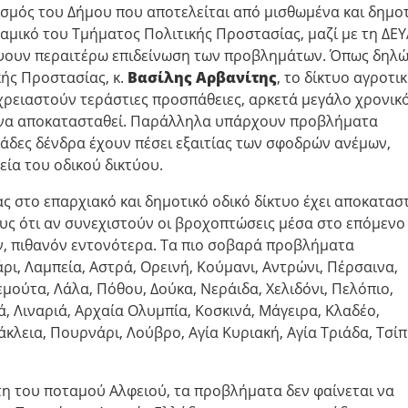
σμός του Δήμου που αποτελείται από μισθωμένα και δημο
μικό του Τμήματος Πολιτικής Προστασίας, μαζί με τη ΔΕΥ
έψουν περαιτέρω επιδείνωση των προβλημάτων. Όπως δηλώ
ής Προστασίας, κ.
Βασίλης Αρβανίτης
, το δίκτυο αγροτι
 χρειαστούν τεράστιες προσπάθειες, αρκετά μεγάλο χρονικ
ια να αποκατασταθεί. Παράλληλα υπάρχουν προβλήματα
άδες δένδρα έχουν πέσει εξαιτίας των σφοδρών ανέμων,
ία του οδικού δικτύου.
 στο επαρχιακό και δημοτικό οδικό δίκτυο έχει αποκατασ
υς ότι αν συνεχιστούν οι βροχοπτώσεις μέσα στο επόμενο
, πιθανόν εντονότερα. Τα πιο σοβαρά προβλήματα
ρι, Λαμπεία, Αστρά, Ορεινή, Κούμανι, Αντρώνι, Πέρσαινα,
μούτα, Λάλα, Πόθου, Δούκα, Νεράιδα, Χελιδόνι, Πελόπιο,
, Λιναριά, Αρχαία Ολυμπία, Κοσκινά, Μάγειρα, Κλαδέο,
άκλεια, Πουρνάρι, Λούβρο, Αγία Κυριακή, Αγία Τριάδα, Τσί
η του ποταμού Αλφειού, τα προβλήματα δεν φαίνεται να