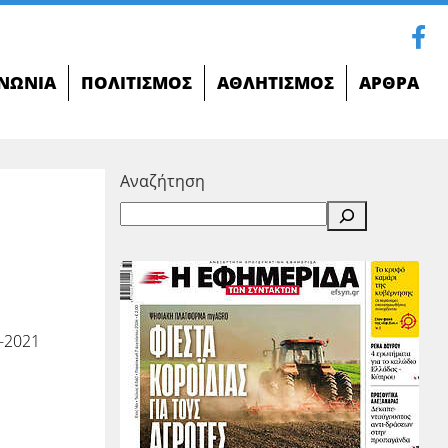
ΝΩΝΊΑ
ΠΟΛΙΤΙΣΜΌΣ
ΑΘΛΗΤΙΣΜΌΣ
ΆΡΘΡΑ
Αναζήτηση
-2021