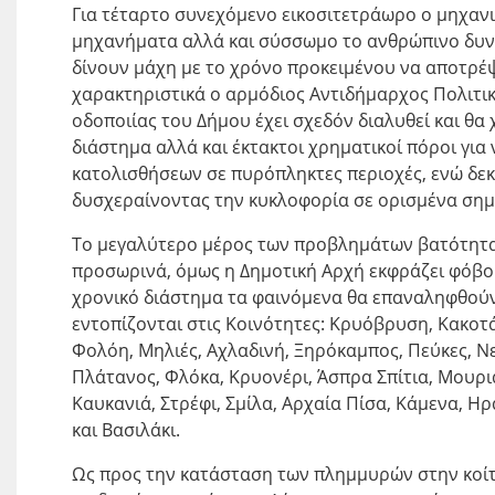
Για τέταρτο συνεχόμενο εικοσιτετράωρο ο μηχανι
μηχανήματα αλλά και σύσσωμο το ανθρώπινο δυνα
δίνουν μάχη με το χρόνο προκειμένου να αποτρ
χαρακτηριστικά ο αρμόδιος Αντιδήμαρχος Πολιτικ
οδοποιίας του Δήμου έχει σχεδόν διαλυθεί και θα
διάστημα αλλά και έκτακτοι χρηματικοί πόροι γ
κατολισθήσεων σε πυρόπληκτες περιοχές, ενώ δεκ
δυσχεραίνοντας την κυκλοφορία σε ορισμένα σημε
Το μεγαλύτερο μέρος των προβλημάτων βατότητας
προσωρινά, όμως η Δημοτική Αρχή εκφράζει φόβο
χρονικό διάστημα τα φαινόμενα θα επαναληφθούν
εντοπίζονται στις Κοινότητες: Κρυόβρυση, Κακοτά
Φολόη, Μηλιές, Αχλαδινή, Ξηρόκαμπος, Πεύκες, Νε
Πλάτανος, Φλόκα, Κρυονέρι, Άσπρα Σπίτια, Μουριά
Καυκανιά, Στρέφι, Σμίλα, Αρχαία Πίσα, Κάμενα, Ηρ
και Βασιλάκι.
Ως προς την κατάσταση των πλημμυρών στην κοίτ