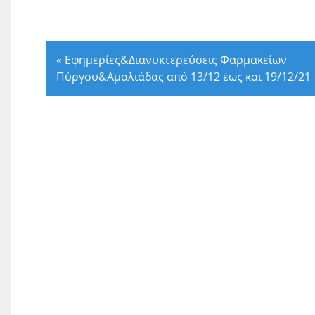
«
Εφημερίες&Διανυκτερεύσεις Φαρμακείων
Πύργου&Αμαλιάδας από 13/12 έως και 19/12/21