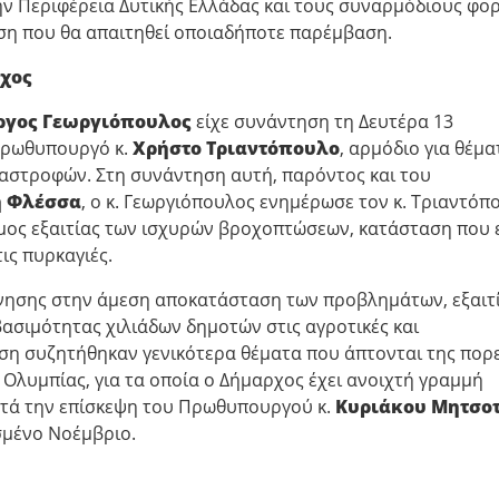
ην Περιφέρεια Δυτικής Ελλάδας και τους συναρμόδιους φορ
ωση που θα απαιτηθεί οποιαδήποτε παρέμβαση.
χος
ργος Γεωργιόπουλος
είχε συνάντηση τη Δευτέρα 13
Πρωθυπουργό κ.
Χρήστο Τριαντόπουλο
, αρμόδιο για θέμα
αστροφών. Στη συνάντηση αυτή, παρόντος και του
η Φλέσσα
, ο κ. Γεωργιόπουλος ενημέρωσε τον κ. Τριαντόπ
Δήμος εξαιτίας των ισχυρών βροχοπτώσεων, κατάσταση που 
ις πυρκαγιές.
ρνησης στην άμεση αποκατάσταση των προβλημάτων, εξαιτ
ασιμότητας χιλιάδων δημοτών στις αγροτικές και
ση συζητήθηκαν γενικότερα θέματα που άπτονται της πορ
λυμπίας, για τα οποία ο Δήμαρχος έχει ανοιχτή γραμμή
μετά την επίσκεψη του Πρωθυπουργού κ.
Κυριάκου Μητσο
σμένο Νοέμβριο.