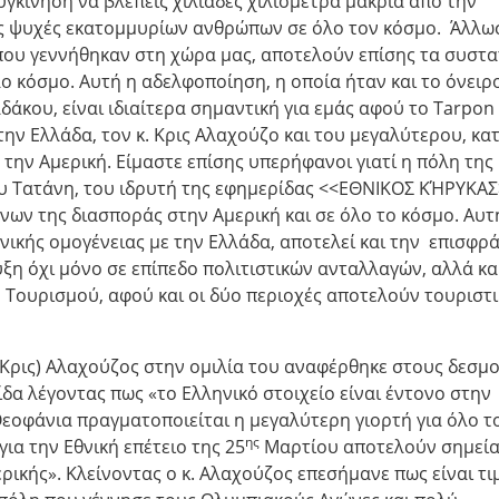
υγκίνηση να βλέπεις χιλιάδες χιλιόμετρα μακριά από την
τις ψυχές εκατομμυρίων ανθρώπων σε όλο τον κόσμο. Άλλω
ς που γεννήθηκαν στη χώρα μας, αποτελούν επίσης τα συστα
ο κόσμο. Αυτή η αδελφοποίηση, η οποία ήταν και το όνειρ
άκου, είναι ιδιαίτερα σημαντική για εμάς αφού το Tarpon
ην Ελλάδα, τον κ. Κρις Αλαχούζο και του μεγαλύτερου, κα
την Αμερική. Είμαστε επίσης υπερήφανοι γιατί η πόλη της
ου Τατάνη, του ιδρυτή της εφημερίδας <<ΕΘΝΙΚΟΣ ΚΉΡΥΚΑΣ
νων της διασποράς στην Αμερική και σε όλο το κόσμο. Αυτ
ικής ομογένειας με την Ελλάδα, αποτελεί και την επισφρ
ξη όχι μόνο σε επίπεδο πολιτιστικών ανταλλαγών, αλλά κα
υ Τουρισμού, αφού και οι δύο περιοχές αποτελούν τουριστ
(Κρις) Αλαχούζος στην ομιλία του αναφέρθηκε στους δεσμ
δα λέγοντας πως «το Ελληνικό στοιχείο είναι έντονο στην
εοφάνια πραγματοποιείται η μεγαλύτερη γιορτή για όλο τ
ης
για την Εθνική επέτειο της 25
Μαρτίου αποτελούν σημεί
ρικής». Κλείνοντας ο κ. Αλαχούζος επεσήμανε πως είναι τι