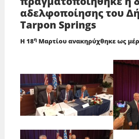
πραγματοποιήθηκε η 
αδελφοποίησης του Δή
Tarpon
Springs
η
Η 18
Μαρτίου ανακηρύχθηκε ως μέρ