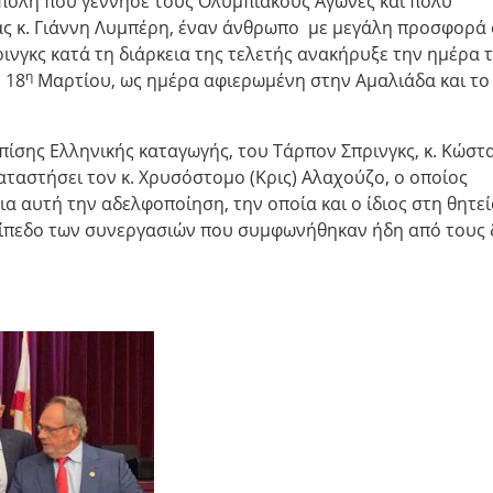
ν πόλη που γέννησε τους Ολυμπιακούς Αγώνες και πολύ
ας κ. Γιάννη Λυμπέρη, έναν άνθρωπο με μεγάλη προσφορά
ινγκς κατά τη διάρκεια της τελετής ανακήρυξε την ημέρα 
η
 18
Μαρτίου, ως ημέρα αφιερωμένη στην Αμαλιάδα και το
πίσης Ελληνικής καταγωγής, του Τάρπον Σπρινγκς, κ. Κώστ
καταστήσει τον κ. Χρυσόστομο (Κρις) Αλαχούζο, ο οποίος
ια αυτή την αδελφοποίηση, την οποία και ο ίδιος στη θητε
 επίπεδο των συνεργασιών που συμφωνήθηκαν ήδη από τους