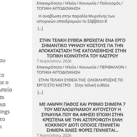
Επικαιρότητα / Ηλεία / Κοινωνία / Πολιτισμός /
ΤΟΠΙΚΗ ΑΥΤΟΔΙΟΙΚΗΣΗ
Η αναβίωση στην παραλία Μυρσίνης των
ιστορικών ιπποδρομιών το Σάββατο 8
Αυγούστου 2026
[...]
ΣΤΗΝ ΤΕΛΙΚΗ ΕΥΘΕΙΑ ΒΡΙΣΚΕΤΑΙ ΕΝΑ ΕΡΓΟ
ΣΗΜΑΝΤΙΚΟ ΥΨΗΛΟΥ ΚΟΣΤΟΥΣ ΓΙΑ ΤΗΝ
ΑΠΟΚΑΤΑΣΤΑΣΗ ΤΗΣ ΚΑΤΟΛΙΣΘΗΣΗΣ ΣΤΗΝ
ΤΟΠΙΚΗ ΚΟΙΝΟΤΗΤΑ ΤΟΥ ΚΑΣΤΡΟΥ
του
7 Αυγούστου, 2026
Επικαιρότητα / Ηλεία / Κοινωνία / ΠΕΡΙΒΑΛΛΟΝ /
ΤΟΠΙΚΗ ΑΥΤΟΔΙΟΙΚΗΣΗ
το
ΣΤΗΝ ΤΕΛΙΚΗ ΕΥΘΕΙΑ ΤΗΣ ΟΛΟΚΛΗΡΩΣΗΣ ΤΟ
ρε ο
ΕΡΓΟ ΣΤΟ ΚΑΣΤΡΟ Στην τελική ευθεία
ωπεία
ολοκλήρωσης βρίσκεται το κρίσιμο έργο
[...]
αποκατάστασης της κατολίσθησης στην Τ.Κ.
αι
Κάστρου, προϋπολογισμού 1,25 εκατομμυρίων
μια
ΜΕ ΛΑΜΨΗ ΠΑΘΟΣ ΚΑΙ ΡΥΘΜΟ ΣΗΜΕΡΑ 7
ευρώ. Έπειτα από αυτοψία που πραγματοποίησε
ΤΟΥ ΜΕΓΑΛΟΔΥΝΑΜΟΥ ΑΥΓΟΥΣΤΟΥ Η
ο Δήμαρχος Ανδραβίδας-Κυλλήνης, Γιάννης
ings
ΣΥΝΑΥΛΙΑ ΠΟΥ ΘΑ ΑΦΗΣΕΙ ΕΠΟΧΗ ΣΤΗΝ
Λέντζας, μαζί με κλιμάκιο της Τεχνικής Υπηρεσίας
 το
ΚΡΕΣΤΕΝΑ ΜΕ ΤΗΝ ΑΣΤΕΡΟΦΩΤΗ ΕΛΛΗ
και εκπροσώπους της δημοτικής αρχής,
ΚΟΚΚΙΝΟΥ ΔΙΟΤΙ ΟΠΟΙΟΣ ΓΕΝΝΙΕΤΑΙ
ι
διαπιστώθηκε πως οι παρεμβάσεις προχωρούν
ΣΗΜΕΡΑ ΧΙΛΙΕΣ ΦΟΡΕΣ ΓΕΝΝΙΕΤΑΙ…
άμεσα και αυστηρά εντός των
7 Αυγούστου, 2026
χρονοδιαγραμμάτων. ​Το έργο χρηματοδοτείται