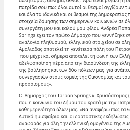
αθλητισμός, άθλημα, άθλος. Άρα είναι μεγάλη η σ
πατρίδα σου πως όλοι αυτοί οι θεσμοί αγγίζουν 
και όλα τα ιδανικά και οι θεσμοί της Δημοκρατία
στοιχεία δόμησης των σημερινών κοινωνιών σε όλ
συνεργάτη μου και καλού μου φίλου Ανδρέα Παπαδ
Springs έχει τον πρώτο Δήμαρχο που γεννήθηκε στ
αναλογία πληθυσμού, ελληνικού στοιχείου σε όλη 
Αμαλιάδας αποτελεί τη γενέτειρα πόλη του Πέτρ
που μέχρι και σήμερα αποτελεί τη φωνή των Ελλή
αδελφοποίηση πέρα από την διασύνδεση της ελλην
της βούλησης και των δύο πόλεων μας για ανάπτυ
συνεργασιών στους τομείς της Οικονομίας και το
προορισμούς».
Ο Δήμαρχος του Tarpon Springs κ. Χρυσόστομος 
που η κοινωνία του Δήμου του κρατά με την Πατρί
καθημερινότητα όλων μας. «Να αναφέρω πως τα Θ
Δυτικό ημισφαίριο και οι εορταστικές εκδηλώσεις 
αναφοράς για όλη την ελληνική ομογένεια της Αμε