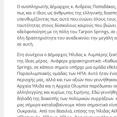
Ο αναπληρωτής Δήμαρχος κ. Ανδρέας Παπαδάκος, 
πως και ο ίδιος ως άνθρωπος της ελληνικής διασπ
υπενθυμίζοντας πως αυτό που ενώνει όλους τους 
ταυτότητας στους δύσκολους καιρούς που βιώνει
αδελφοποίηση με τη πόλη του Tarpon Springs, σε 
όλη δραστηριότητα του αναδεικνύει την μεγάλη αγ
σε αυτή.
Στη συνέχεια ο Δήμαρχος Ήλιδας κ. Λυμπέρης ξεκ
της ίδιας μέρας. Ανάφερε χαρακτηριστικά: «Καθ
Springs, σε κάποιο σημείο υπήρχε μια ομάδα εθε
Παραολυμπιακής ομάδας των ΗΠΑ. Αυτό ήταν ένα δ
περιοχής μας, αλλά και των αξιών που γεννήθηκαν
Αρχαία Ήλιδα και η Αρχαία Ολυμπία παρέδωσαν 
αλληλεγγύης και κυρίως της Ειρήνης. Εδώ γεννήθηκ
δηλαδή της διακοπής των πολεμικών συρράξεων κ
μας σήμερα καταλαβαίνουμε πόσο σημαντικό είναι
Ουκρανία. Από τον Βασιλιά, επίσης της Ήλιδας Α