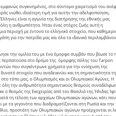
εμφανώς συγκινημένος, στο σύντομο χαιρετισμό του ανέ
οράς νιώθει ιδιαίτερη τιμή για αυτήν την αδελφοποίηση,
Έλληνες είναι η αγωνία της διατήρησης της εθνικής μας
 όλη η ανθρωπότητα. Ήταν ένας στόχος ζωής αυτή η
μια περιοχή με έντονο το ελληνικό στοιχείο, που καθημερι
άπη για την πατρίδα μας και όλα τα ιδανικά περιλαμβάνον
ίνησε την ομιλία του με ένα όμορφο συμβάν που βίωσε το 
ώς περπατούσα στο δρόμο της όμορφης πόλης του Tarpon
λοντών που συγκέντρωνε χρήματα για την ενίσχυση της
υνατό στοιχείο που αναδεικνύει και τη σημαντικότητα τη
 στο τόπο μας, ο Ολυμπισμός και οι Ολυμπιακοί Αγώνες. Η
σε όλη την ανθρωπότητα σημαντικούς θεσμούς συναδέλφωσ
ε ο θεσμός της Εκεχειρίας από τον Βασιλιά της Ήλιδας Ίφι
ατά τη τέλεση των αρχαίων Ολυμπιακών αγώνων, κάτι που
 με τα γεγονότα που διαδραματίζονται στη Ρωσία και την
έθλιο, προστάτη των Ολυμπιακών αγώνων προέρχονται οι λ