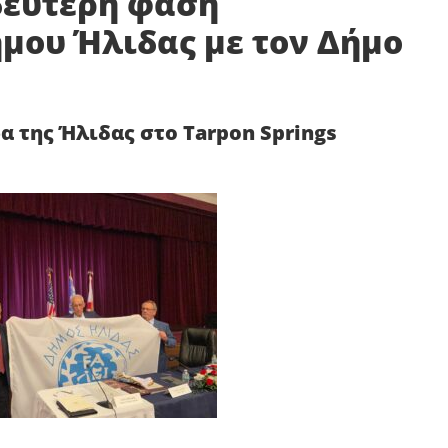
δεύτερη φάση
μου Ήλιδας με τον Δήμο
α της Ήλιδας στο
Tarpon
Sprin
gs