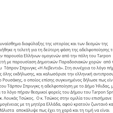
συναίσθημα διαφύλαξης της ιστορίας και των δεσμών της
ιήθηκε η τελετή για τη δεύτερη φάση της αδελφοποίησης 
την παρουσία Ελλήνων ομογενών από την πόλη του Tarpon
τελετή με παρουσίαση Δημοτικών Παραδοσιακών χορών από 
 Τάπρον Σπρινγκς «Η Λεβεντιά». Στη συνέχεια το λόγο πή
 της όλης εκδήλωσης, και καλωσόρισε την ελληνική αντιπροσ
ρ Ρουσάκης, ο οποίος επίσης συγκινημένος δήλωσε πως είν
 του Τάρπον Σπρινγκς η αδελφοποίηση με το Δήμο Ήλιδας, 
α το λόγο πήραν θεσμικοί φορείς του Δήμου του Tarpon Spr
κ. Λουκάς Τσώκος. Ο κ. Τσώκος στην ομιλία του επισήμανε
ομογένειας με τη μητέρα Ελλάδα, αφού κρατούν ζωντανό κα
Μάλιστα αποκάλυψε πως έχει τη χαρά και τη τιμή να είναι