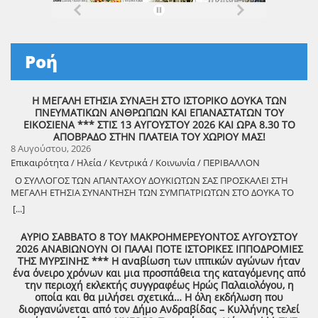
Ροή
Η ΜΕΓΑΛΗ ΕΤΗΣΙΑ ΣΥΝΑΞΗ ΣΤΟ ΙΣΤΟΡΙΚΟ ΔΟΥΚΑ ΤΩΝ
ΠΝΕΥΜΑΤΙΚΩΝ ΑΝΘΡΩΠΩΝ ΚΑΙ ΕΠΑΝΑΣΤΑΤΩΝ ΤΟΥ
ΕΙΚΟΣΙΕΝΑ *** ΣΤΙΣ 13 ΑΥΓΟΥΣΤΟΥ 2026 ΚΑΙ ΩΡΑ 8.30 ΤΟ
ΑΠΟΒΡΑΔΟ ΣΤΗΝ ΠΛΑΤΕΙΑ ΤΟΥ ΧΩΡΙΟΥ ΜΑΣ!
8 Αυγούστου, 2026
Επικαιρότητα / Ηλεία / Κεντρικά / Κοινωνία / ΠΕΡΙΒΑΛΛΟΝ
Ο ΣΥΛΛΟΓΟΣ ΤΩΝ ΑΠΑΝΤΑΧΟΥ ΔΟΥΚΙΩΤΩΝ ΣΑΣ ΠΡΟΣΚΑΛΕΙ ΣΤΗ
ΜΕΓΑΛΗ ΕΤΗΣΙΑ ΣΥΝΑΝΤΗΣΗ ΤΩΝ ΣΥΜΠΑΤΡΙΩΤΩΝ ΣΤΟ ΔΟΥΚΑ ΤΟ
ΑΘΑΝΑΤΟ! Μεγάλη η χαρά η δική μας για το ριζιμιό μας και για
[...]
τον επαναστάτη πρόγονό μας που πολέμησε με το σπαθί στο χέρι
στο Πούσι τους Τουρκαλβανούς και είχε και μπαρουτόμυλο για τα
ΑΥΡΙΟ ΣΑΒΒΑΤΟ 8 ΤΟΥ ΜΑΚΡΟΗΜΕΡΕΥΟΝΤΟΣ ΑΥΓΟΥΣΤΟΥ
κανόνια του αγώνα! ΦΩΤΟΓΡΑΦΙΕΣ ΚΑΙ ΠΡΟΣΚΛΗΣΗ ΓΙΑ ΤΟ
2026 ΑΝΑΒΙΩΝΟΥΝ ΟΙ ΠΑΛΑΙ ΠΟΤΕ ΙΣΤΟΡΙΚΕΣ ΙΠΠΟΔΡΟΜΙΕΣ
ΣΥΝΑΠΑΝΤΗΜΑ (Πατήστε πάνω στο σύνδεσμο για να ανοίξει το
ΤΗΣ ΜΥΡΣΙΝΗΣ *** Η αναβίωση των ιππικών αγώνων ήταν
αρχείο) Ο Σύλλογος των απανταχού Δουκιωτών σάς προσκαλεί στην
ένα όνειρο χρόνων και μια προσπάθεια της καταγόμενης από
εκδήλωση που θα πραγματοποιηθεί στο χωριό μας, το ΔΟΥΚΑ, σε
την περιοχή εκλεκτής συγγραφέως Ηρώς Παλαιολόγου, η
συνδιοργάνωση με τον Δήμο Αρχαίας Ολυμπίας, στις 13 Αυγούστου,
οποία και θα μιλήσει σχετικά… Η όλη εκδήλωση που
ημέρα Πέμπτη και ώρα 8:30 μ.μ., στην πλατεία του χωριού με θέμα:
διοργανώνεται από τον Δήμο Ανδραβίδας – Κυλλήνης τελεί
«Άυλη πολιτιστική κληρονομιά: Eκφράσεις, Δράσεις Διαφύλαξης και