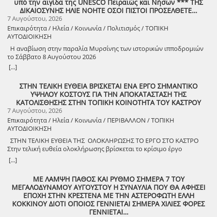
υπό την αιγίδα της UNESCO Πειραιώς και Νήσων *** ΤΗΣ
Προοπτικές στην Ηλεία» Oμιλητές: – Διομήδης Τόλιος, Διεύθυνση
ΔΙΚΑΙΟΣΥΝΗΣ ΗΛΙΕ ΝΟΗΤΕ ΟΣΟΙ ΠΙΣΤΟΙ ΠΡΟΣΕΛΘΕΤΕ…
Νεότερης Πολιτιστικής Κληρονομιάς ΥΠΠΟ-Σύλλογος Διβριωτών
7 Αυγούστου, 2026
Αθήνας – Γωγώ Κανελλοπούλου, εκπαιδευτικός – Νίκος
Επικαιρότητα / Ηλεία / Κοινωνία / Πολιτισμός / ΤΟΠΙΚΗ
Σιάκκουλης, Πρόεδρος eco action Νεμούτας Θα ακολουθήσoυν
ΑΥΤΟΔΙΟΙΚΗΣΗ
χοροί της Ηλείας από το Λύκειο Ελληνίδων Πύργου Η είσοδος για
την πολιτιστική εκδήλωση είναι ελεύθερη. Μετά το πέρας της
Η αναβίωση στην παραλία Μυρσίνης των ιστορικών ιπποδρομιών
εκδήλωσης, σας προσκαλούμε να διασκεδάσουμε όλοι μαζί με
το Σάββατο 8 Αυγούστου 2026
ζωντανή παραδοσιακή μουσική από τη μουσική ομάδα του
[...]
Λύσανδρου Παναγόπουλου, σε μια βραδιά γεμάτη κέφι, χορό και
γεύσεις. Θα προσφερθούν παραδοσιακά εδέσματα. Πρόσκληση
ΣΤΗΝ ΤΕΛΙΚΗ ΕΥΘΕΙΑ ΒΡΙΣΚΕΤΑΙ ΕΝΑ ΕΡΓΟ ΣΗΜΑΝΤΙΚΟ
συμμετοχής στο γλέντι: 10 ευρώ ανά άτομο.
ΥΨΗΛΟΥ ΚΟΣΤΟΥΣ ΓΙΑ ΤΗΝ ΑΠΟΚΑΤΑΣΤΑΣΗ ΤΗΣ
ΚΑΤΟΛΙΣΘΗΣΗΣ ΣΤΗΝ ΤΟΠΙΚΗ ΚΟΙΝΟΤΗΤΑ ΤΟΥ ΚΑΣΤΡΟΥ
7 Αυγούστου, 2026
Επικαιρότητα / Ηλεία / Κοινωνία / ΠΕΡΙΒΑΛΛΟΝ / ΤΟΠΙΚΗ
ΑΥΤΟΔΙΟΙΚΗΣΗ
ΣΤΗΝ ΤΕΛΙΚΗ ΕΥΘΕΙΑ ΤΗΣ ΟΛΟΚΛΗΡΩΣΗΣ ΤΟ ΕΡΓΟ ΣΤΟ ΚΑΣΤΡΟ
Στην τελική ευθεία ολοκλήρωσης βρίσκεται το κρίσιμο έργο
αποκατάστασης της κατολίσθησης στην Τ.Κ. Κάστρου,
[...]
προϋπολογισμού 1,25 εκατομμυρίων ευρώ. Έπειτα από αυτοψία που
πραγματοποίησε ο Δήμαρχος Ανδραβίδας-Κυλλήνης, Γιάννης
ΜΕ ΛΑΜΨΗ ΠΑΘΟΣ ΚΑΙ ΡΥΘΜΟ ΣΗΜΕΡΑ 7 ΤΟΥ
Λέντζας, μαζί με κλιμάκιο της Τεχνικής Υπηρεσίας και εκπροσώπους
ΜΕΓΑΛΟΔΥΝΑΜΟΥ ΑΥΓΟΥΣΤΟΥ Η ΣΥΝΑΥΛΙΑ ΠΟΥ ΘΑ ΑΦΗΣΕΙ
της δημοτικής αρχής, διαπιστώθηκε πως οι παρεμβάσεις προχωρούν
ΕΠΟΧΗ ΣΤΗΝ ΚΡΕΣΤΕΝΑ ΜΕ ΤΗΝ ΑΣΤΕΡΟΦΩΤΗ ΕΛΛΗ
άμεσα και αυστηρά εντός των χρονοδιαγραμμάτων. ​Το έργο
ΚΟΚΚΙΝΟΥ ΔΙΟΤΙ ΟΠΟΙΟΣ ΓΕΝΝΙΕΤΑΙ ΣΗΜΕΡΑ ΧΙΛΙΕΣ ΦΟΡΕΣ
χρηματοδοτείται από το Εθνικό Πρόγραμμα Ανάπτυξης και στο
ΓΕΝΝΙΕΤΑΙ…
πλαίσιο των εξειδικευμένων εργασιών πραγματοποιήθηκαν