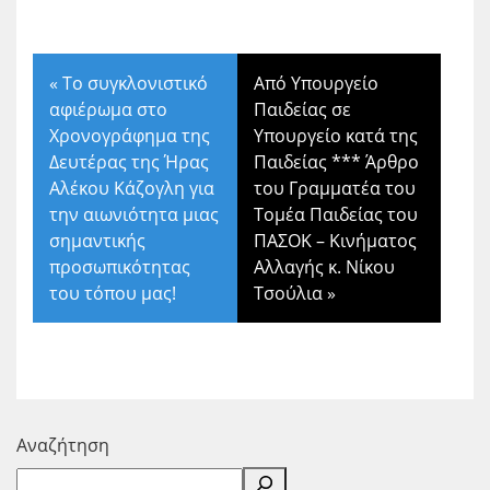
«
Το συγκλονιστικό
Από Υπουργείο
αφιέρωμα στο
Παιδείας σε
Χρονογράφημα της
Υπουργείο κατά της
Δευτέρας της Ήρας
Παιδείας *** Άρθρο
Αλέκου Κάζογλη για
του Γραμματέα του
την αιωνιότητα μιας
Τομέα Παιδείας του
σημαντικής
ΠΑΣΟΚ – Κινήματος
προσωπικότητας
Αλλαγής κ. Νίκου
του τόπου μας!
Τσούλια
»
Αναζήτηση