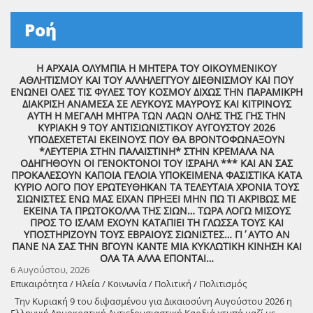
Ροή
Η ΑΡΧΑΙΑ ΟΛΥΜΠΙΑ Η ΜΗΤΕΡΑ ΤΟΥ ΟΙΚΟΥΜΕΝΙΚΟΥ
ΑΘΛΗΤΙΣΜΟΥ ΚΑΙ ΤΟΥ ΑΛΛΗΛΕΓΓΥΟΥ ΔΙΕΘΝΙΣΜΟΥ ΚΑΙ ΠΟΥ
ΕΝΩΝΕΙ ΟΛΕΣ ΤΙΣ ΦΥΛΕΣ ΤΟΥ ΚΟΣΜΟΥ ΔΙΧΩΣ ΤΗΝ ΠΑΡΑΜΙΚΡΗ
ΔΙΑΚΡΙΣΗ ΑΝΑΜΕΣΑ ΣΕ ΛΕΥΚΟΥΣ ΜΑΥΡΟΥΣ ΚΑΙ ΚΙΤΡΙΝΟΥΣ
ΑΥΤΗ Η ΜΕΓΑΛΗ ΜΗΤΡΑ ΤΩΝ ΛΑΩΝ ΟΛΗΣ ΤΗΣ ΓΗΣ ΤΗΝ
ΚΥΡΙΑΚΗ 9 ΤΟΥ ΑΝΤΙΣΙΩΝΙΣΤΙΚΟΥ ΑΥΓΟΥΣΤΟΥ 2026
ΥΠΟΔΕΧΕΤΕΤΑΙ ΕΚΕΙΝΟΥΣ ΠΟΥ ΘΑ ΒΡΟΝΤΟΦΩΝΑΞΟΥΝ
*ΛΕΥΤΕΡΙΑ ΣΤΗΝ ΠΑΛΑΙΣΤΙΝΗ* ΣΤΗΝ ΚΡΕΜΑΛΑ ΝΑ
ΟΔΗΓΗΘΟΥΝ ΟΙ ΓΕΝΟΚΤΟΝΟΙ ΤΟΥ ΙΣΡΑΗΛ *** ΚΑΙ ΑΝ ΣΑΣ
ΠΡΟΚΑΛΕΣΟΥΝ ΚΑΠΟΙΑ ΓΕΛΟΙΑ ΥΠΟΚΕΙΜΕΝΑ ΦΑΣΙΣΤΙΚΑ ΚΑΤΑ
ΚΥΡΙΟ ΛΟΓΟ ΠΟΥ ΕΡΩΤΕΥΘΗΚΑΝ ΤΑ ΤΕΛΕΥΤΑΙΑ ΧΡΟΝΙΑ ΤΟΥΣ
ΣΙΩΝΙΣΤΕΣ ΕΝΩ ΜΑΣ ΕΙΧΑΝ ΠΡΗΞΕΙ ΜΗΝ ΠΩ ΤΙ ΑΚΡΙΒΩΣ ΜΕ
ΕΚΕΙΝΑ ΤΑ ΠΡΩΤΟΚΟΛΛΑ ΤΗΣ ΣΙΩΝ… ΤΩΡΑ ΛΟΓΩ ΜΙΣΟΥΣ
ΠΡΟΣ ΤΟ ΙΣΛΑΜ ΕΧΟΥΝ ΚΑΤΑΠΙΕΙ ΤΗ ΓΛΩΣΣΑ ΤΟΥΣ ΚΑΙ
ΥΠΟΣΤΗΡΙΖΟΥΝ ΤΟΥΣ ΕΒΡΑΙΟΥΣ ΣΙΩΝΙΣΤΕΣ… ΓΙ΄ΑΥΤΟ ΑΝ
ΠΑΝΕ ΝΑ ΣΑΣ ΤΗΝ ΒΓΟΥΝ ΚΑΝΤΕ ΜΙΑ ΚΥΚΛΩΤΙΚΗ ΚΙΝΗΣΗ ΚΑΙ
ΟΛΑ ΤΑ ΑΛΛΑ ΕΠΟΝΤΑΙ…
6 Αυγούστου, 2026
Επικαιρότητα / Ηλεία / Κοινωνία / Πολιτική / Πολιτισμός
Την Κυριακή 9 του διψασμένου για Δικαιοσύνη Αυγούστου 2026 η
Ελληνική Δημοκρατική Αντιεξουσιαστική Καρδιά χτυπά μαζί με