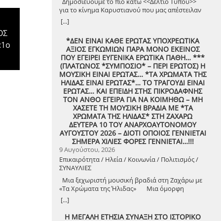
Δημοσιεύουμε το πιο κάτω <<Δελτίο Τύπου>>
για το κίνημα Καρυστιανού που μας απέστειλαν
κάποιες ανώνυμες <<Ομάδες Πολιτών>>!
[...]
ΓΟΣ
*ΔΕΝ ΕΙΝΑΙ ΚΑΘΕ ΕΡΩΤΑΣ ΥΠΟΧΡΕΩΤΙΚΑ
:1o
ΑΞΙΟΣ ΕΓΚΩΜΙΩΝ ΠΑΡΑ ΜΟΝΟ ΕΚΕΙΝΟΣ
ΠΟΥ ΕΓΕΙΡΕΙ ΕΥΓΕΝΙΚΑ ΕΡΩΤΙΚΑ ΠΑΘΗ… ***
(ΠΛΑΤΩΝΟΣ *ΣΥΜΠΟΣΙΟ* – ΠΕΡΙ ΕΡΩΤΟΣ) Η
ΜΟΥΣΙΚΗ ΕΙΝΑΙ ΕΡΩΤΑΣ… *ΤΑ ΧΡΩΜΑΤΑ ΤΗΣ
ΗΛΙΔΑΣ ΕΙΝΑΙ ΕΡΩΤΑΣ*… ΤΟ ΤΡΑΓΟΥΔΙ ΕΙΝΑΙ
ΕΡΩΤΑΣ… ΚΑΙ ΕΠΕΙΔΗ ΣΤΗΣ ΠΙΚΡΟΔΑΦΝΗΣ
ΤΟΝ ΑΝΘΟ ΕΓΕΙΡΑ ΓΙΑ ΝΑ ΚΟΙΜΗΘΩ – ΜΗ
ΧΑΣΕΤΕ ΤΗ ΜΟΥΣΙΚΗ ΒΡΑΔΙΑ ΜΕ *ΤΑ
ΧΡΩΜΑΤΑ ΤΗΣ ΗΛΙΔΑΣ* ΣΤΗ ΖΑΧΑΡΩ
ΔΕΥΤΕΡΑ 10 ΤΟΥ ΑΝΑΡΧΟΑΥΤΟΝΟΜΟΥ
ΑΥΓΟΥΣΤΟΥ 2026 – ΔΙΟΤΙ ΟΠΟΙΟΣ ΓΕΝΝΙΕΤΑΙ
ΣΗΜΕΡΑ ΧΙΛΙΕΣ ΦΟΡΕΣ ΓΕΝΝΙΕΤΑΙ…!!!
9 Αυγούστου, 2026
Επικαιρότητα / Ηλεία / Κοινωνία / Πολιτισμός /
ΣΥΝΑΥΛΙΕΣ
Μια ξεχωριστή μουσική βραδιά στη Ζαχάρω με
«Τα Χρώματα της Ήλιδας» Μια όμορφη
καλοκαιρινή μουσική βραδιά, γεμάτη μελωδίες,
[...]
πολιτισμό και καλή διάθεση, διοργανώνει ο
Δήμος Ζαχάρως, στο πλαίσιο του Καλοκαιρινού
Η ΜΕΓΑΛΗ ΕΤΗΣΙΑ ΣΥΝΑΞΗ ΣΤΟ ΙΣΤΟΡΙΚΟ