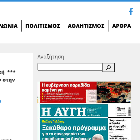
ΝΩΝΊΑ
ΠΟΛΙΤΙΣΜΌΣ
ΑΘΛΗΤΙΣΜΌΣ
ΆΡΘΡΑ
Αναζήτηση
τή ***
ν στην
ο