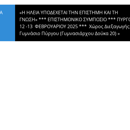
ΣΑ
«Η ΗΛΕΙΑ ΥΠΟΔΕΧΕΤΑΙ ΤΗΝ ΕΠΙΣΤΗΜΗ ΚΑΙ ΤΗ
ΓΝΩΣΗ» *** ΕΠΙΣΤΗΜΟΝΙΚΟ ΣΥΜΠΟΣΙΟ *** ΠΥΡ
12 -13 ΦΕΒΡΟΥΑΡΙΟΥ 2025 *** Χώρος Διεξαγωγής
Γυμνάσιο Πύργου (Γυμνασιάρχου Δούκα 20)
»