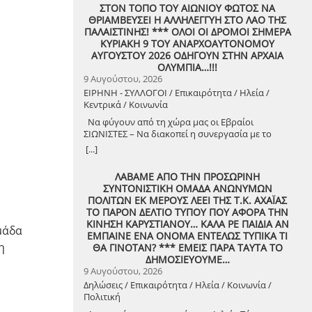
ΣΤΟΝ ΤΟΠΟ ΤΟΥ ΑΙΩΝΙΟΥ ΦΩΤΟΣ ΝΑ
Τραγούδια» , στον ξεχωριστό χώρο της πέτρινης
ΘΡΙΑΜΒΕΥΣΕΙ Η ΑΛΛΗΛΕΓΓΥΗ ΣΤΟ ΛΑΟ ΤΗΣ
εκκλησίας στα Λαστέικα. Σας περιμένουμε κοντά
ΠΑΛΑΙΣΤΙΝΗΣ! *** ΟΛΟΙ ΟΙ ΔΡΟΜΟΙ ΣΗΜΕΡΑ
μας! Γιάννης Κορίζης – Δημήτρης Κορίζης Με την
ΚΥΡΙΑΚΗ 9 ΤΟΥ ΑΝΑΡΧΟΑΥΤΟΝΟΜΟΥ
υποστήριξη του Δήμος Πύργου / Municipality Of
ΑΥΓΟΥΣΤΟΥ 2026 ΟΔΗΓΟΥΝ ΣΤΗΝ ΑΡΧΑΙΑ
Pyrgos 2024 -2028
ΟΛΥΜΠΙΑ…!!!
9 Αυγούστου, 2026
ΕΙΡΗΝΗ - ΣΥΛΛΟΓΟΙ / Επικαιρότητα / Ηλεία /
Κεντρικά / Κοινωνία
Να φύγουν από τη χώρα μας οι Εβραίοι
ΣΙΩΝΙΣΤΕΣ – Να διακοπεί η συνεργασία με το
τρομοκρατικό γενοκτονικό κράτος του Ισραήλ
[...]
και φέρτε πίσω στην Ελλάδα από τη Σαουδική
Αραβία τους ελληνικούς patriot!!
ΛΑΒΑΜΕ ΑΠΟ ΤΗΝ ΠΡΟΣΩΡΙΝΗ
ΣΥΝΤΟΝΙΣΤΙΚΗ ΟΜΑΔΑ ΑΝΩΝΥΜΩΝ
ΠΟΛΙΤΩΝ ΕΚ ΜΕΡΟΥΣ ΛΕΕΙ ΤΗΣ Τ.Κ. ΑΧΑΪΑΣ
ΤΟ ΠΑΡΟΝ ΔΕΛΤΙΟ ΤΥΠΟΥ ΠΟΥ ΑΦΟΡΑ ΤΗΝ
ΚΙΝΗΣΗ ΚΑΡΥΣΤΙΑΝΟΥ… ΚΑΛΑ ΡΕ ΠΑΙΔΙΑ ΑΝ
μάδα
ΕΜΠΑΙΝΕ ΕΝΑ ΟΝΟΜΑ ΕΝΤΕΛΩΣ ΤΥΠΙΚΑ ΤΙ
η
ΘΑ ΓΙΝΟΤΑΝ? *** ΕΜΕΙΣ ΠΑΡΑ ΤΑΥΤΑ ΤΟ
ΔΗΜΟΣΙΕΥΟΥΜΕ…
9 Αυγούστου, 2026
Δηλώσεις / Επικαιρότητα / Ηλεία / Κοινωνία /
Πολιτική