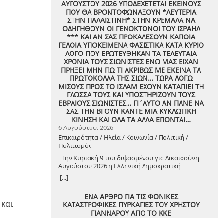
ΑΥΓΟΥΣΤΟΥ 2026 ΥΠΟΔΕΧΕΤΕΤΑΙ ΕΚΕΙΝΟΥΣ
ΠΟΥ ΘΑ ΒΡΟΝΤΟΦΩΝΑΞΟΥΝ *ΛΕΥΤΕΡΙΑ
ΣΤΗΝ ΠΑΛΑΙΣΤΙΝΗ* ΣΤΗΝ ΚΡΕΜΑΛΑ ΝΑ
ΟΔΗΓΗΘΟΥΝ ΟΙ ΓΕΝΟΚΤΟΝΟΙ ΤΟΥ ΙΣΡΑΗΛ
*** ΚΑΙ ΑΝ ΣΑΣ ΠΡΟΚΑΛΕΣΟΥΝ ΚΑΠΟΙΑ
ΓΕΛΟΙΑ ΥΠΟΚΕΙΜΕΝΑ ΦΑΣΙΣΤΙΚΑ ΚΑΤΑ ΚΥΡΙΟ
ΛΟΓΟ ΠΟΥ ΕΡΩΤΕΥΘΗΚΑΝ ΤΑ ΤΕΛΕΥΤΑΙΑ
ΧΡΟΝΙΑ ΤΟΥΣ ΣΙΩΝΙΣΤΕΣ ΕΝΩ ΜΑΣ ΕΙΧΑΝ
ΠΡΗΞΕΙ ΜΗΝ ΠΩ ΤΙ ΑΚΡΙΒΩΣ ΜΕ ΕΚΕΙΝΑ ΤΑ
ΠΡΩΤΟΚΟΛΛΑ ΤΗΣ ΣΙΩΝ… ΤΩΡΑ ΛΟΓΩ
ΜΙΣΟΥΣ ΠΡΟΣ ΤΟ ΙΣΛΑΜ ΕΧΟΥΝ ΚΑΤΑΠΙΕΙ ΤΗ
ΓΛΩΣΣΑ ΤΟΥΣ ΚΑΙ ΥΠΟΣΤΗΡΙΖΟΥΝ ΤΟΥΣ
ΕΒΡΑΙΟΥΣ ΣΙΩΝΙΣΤΕΣ… ΓΙ΄ΑΥΤΟ ΑΝ ΠΑΝΕ ΝΑ
ΣΑΣ ΤΗΝ ΒΓΟΥΝ ΚΑΝΤΕ ΜΙΑ ΚΥΚΛΩΤΙΚΗ
ΚΙΝΗΣΗ ΚΑΙ ΟΛΑ ΤΑ ΑΛΛΑ ΕΠΟΝΤΑΙ…
6 Αυγούστου, 2026
Επικαιρότητα / Ηλεία / Κοινωνία / Πολιτική /
Πολιτισμός
Την Κυριακή 9 του διψασμένου για Δικαιοσύνη
Αυγούστου 2026 η Ελληνική Δημοκρατική
Αντιεξουσιαστική Καρδιά χτυπά μαζί με ΟΛΟΥΣ
[...]
τους Συναγωνιστές για την Παλαιστίνη μέρα
Μνήμης και Αγώνα!
ν
ΕΝΑ ΑΡΘΡΟ ΓΙΑ ΤΙΣ ΦΟΝΙΚΕΣ
 και
ΚΑΤΑΣΤΡΟΦΙΚΕΣ ΠΥΡΚΑΓΙΕΣ ΤΟΥ ΧΡΗΣΤΟΥ
ΓΙΑΝΝΑΡΟΥ ΑΠΟ ΤΟ ΚΚΕ