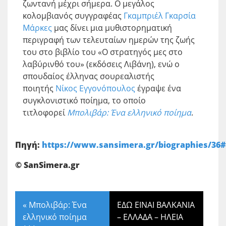
ζωντανή μέχρι σήμερα. Ο μεγάλος
κολομβιανός συγγραφέας
Γκαμπριέλ Γκαρσία
Μάρκες
μας δίνει μια μυθιστορηματική
περιγραφή των τελευταίων ημερών της ζωής
του στο βιβλίο του «Ο στρατηγός μες στο
λαβύρινθό του» (εκδόσεις Λιβάνη), ενώ ο
σπουδαίος έλληνας σουρεαλιστής
ποιητής
Νίκος Εγγονόπουλος
έγραψε ένα
συγκλονιστικό ποίημα, το οποίο
τιτλοφορεί
Μπολιβάρ: Ένα ελληνικό ποίημα
.
Πηγή:
https://www.sansimera.gr/biographies/36
© SanSimera.gr
«
Μπολιβάρ: Ένα
ΕΔΩ ΕΙΝΑΙ ΒΑΛΚΑΝΙΑ
ελληνικό ποίημα
– ΕΛΛΑΔΑ – ΗΛΕΙΑ