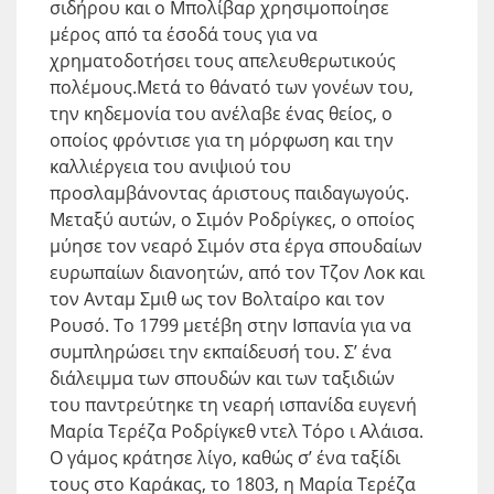
σιδήρου και ο Μπολίβαρ χρησιμοποίησε
μέρος από τα έσοδά τους για να
χρηματοδοτήσει τους απελευθερωτικούς
πολέμους.Μετά το θάνατό των γονέων του,
την κηδεμονία του ανέλαβε ένας θείος, ο
οποίος φρόντισε για τη μόρφωση και την
καλλιέργεια του ανιψιού του
προσλαμβάνοντας άριστους παιδαγωγούς.
Μεταξύ αυτών, ο Σιμόν Ροδρίγκες, ο οποίος
μύησε τον νεαρό Σιμόν στα έργα σπουδαίων
ευρωπαίων διανοητών, από τον Τζον Λοκ και
τον Ανταμ Σμιθ ως τον Βολταίρο και τον
Ρουσό. Το 1799 μετέβη στην Ισπανία για να
συμπληρώσει την εκπαίδευσή του. Σ’ ένα
διάλειμμα των σπουδών και των ταξιδιών
του παντρεύτηκε τη νεαρή ισπανίδα ευγενή
Μαρία Τερέζα Ροδρίγκεθ ντελ Τόρο ι Αλάισα.
Ο γάμος κράτησε λίγο, καθώς σ’ ένα ταξίδι
τους στο Καράκας, το 1803, η Μαρία Τερέζα