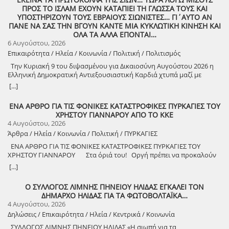
ΠΡΟΣ ΤΟ ΙΣΛΑΜ ΕΧΟΥΝ ΚΑΤΑΠΙΕΙ ΤΗ ΓΛΩΣΣΑ ΤΟΥΣ ΚΑΙ
ΥΠΟΣΤΗΡΙΖΟΥΝ ΤΟΥΣ ΕΒΡΑΙΟΥΣ ΣΙΩΝΙΣΤΕΣ… ΓΙ΄ΑΥΤΟ ΑΝ
ΠΑΝΕ ΝΑ ΣΑΣ ΤΗΝ ΒΓΟΥΝ ΚΑΝΤΕ ΜΙΑ ΚΥΚΛΩΤΙΚΗ ΚΙΝΗΣΗ ΚΑΙ
ΟΛΑ ΤΑ ΑΛΛΑ ΕΠΟΝΤΑΙ…
6 Αυγούστου, 2026
Επικαιρότητα / Ηλεία / Κοινωνία / Πολιτική / Πολιτισμός
Την Κυριακή 9 του διψασμένου για Δικαιοσύνη Αυγούστου 2026 η
Ελληνική Δημοκρατική Αντιεξουσιαστική Καρδιά χτυπά μαζί με
ΟΛΟΥΣ τους Συναγωνιστές για την Παλαιστίνη μέρα Μνήμης και
[...]
Αγώνα!
ΕΝΑ ΑΡΘΡΟ ΓΙΑ ΤΙΣ ΦΟΝΙΚΕΣ ΚΑΤΑΣΤΡΟΦΙΚΕΣ ΠΥΡΚΑΓΙΕΣ ΤΟΥ
ΧΡΗΣΤΟΥ ΓΙΑΝΝΑΡΟΥ ΑΠΟ ΤΟ ΚΚΕ
4 Αυγούστου, 2026
Άρθρα / Ηλεία / Κοινωνία / Πολιτική / ΠΥΡΚΑΓΙΕΣ
ΕΝΑ ΑΡΘΡΟ ΓΙΑ ΤΙΣ ΦΟΝΙΚΕΣ ΚΑΤΑΣΤΡΟΦΙΚΕΣ ΠΥΡΚΑΓΙΕΣ ΤΟΥ
ΧΡΗΣΤΟΥ ΓΙΑΝΝΑΡΟΥ Στα όριά του! Οργή πρέπει να προκαλούν
τα αναμασήματα του πρωθυπουργού και κυβερνητικών στελεχών,
[...]
που παίζουν την κασέτα της «κλιματικής αλλαγής» και της ατομικής
ευθύνης για να καλύψουν την ολέθρια εμπρηστική πολιτική τους.
Ο ΣΥΛΛΟΓΟΣ ΛΙΜΝΗΣ ΠΗΝΕΙΟΥ ΗΛΙΔΑΣ ΕΓΚΑΛΕΙ ΤΟΝ
Αποκορύφωμα ήταν η δήλωση του υπουργού Πολιτικής Προστασίας,
ΔΗΜΑΡΧΟ ΗΛΙΔΑΣ ΓΙΑ ΤΑ ΦΩΤΟΒΟΛΤΑΪΚΑ…
ότι ο κρατικός μηχανισμός έχει φτάσει «στα όριά του», όταν πριν από
4 Αυγούστου, 2026
λίγους μήνες, η κυβέρνηση πανηγύριζε ότι η αντιπυρική περίοδος
Δηλώσεις / Επικαιρότητα / Ηλεία / Κεντρικά / Κοινωνία
ξεκινάει με τις καλύτερες δυνατές προϋποθέσεις! Χρειάστηκαν μόνο
λίγες εβδομάδες για να γίνει στάχτη το αφήγημα, με πέντε νεκρούς
ΣΥΛΛΟΓΟΣ ΛΙΜΝΗΣ ΠΗΝΕΙΟΥ ΗΛΙΔΑΣ «Η σιωπή για τα