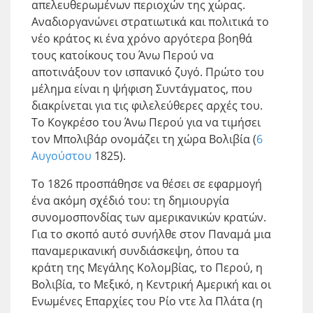
απελευθερωμένων περιοχών της χώρας.
Αναδιοργανώνει στρατιωτικά και πολιτικά το
νέο κράτος κι ένα χρόνο αργότερα βοηθά
τους κατοίκους του Άνω Περού να
αποτινάξουν τον ισπανικό ζυγό. Πρώτο του
μέλημα είναι η ψήφιση Συντάγματος, που
διακρίνεται για τις φιλελεύθερες αρχές του.
Το Κογκρέσο του Άνω Περού για να τιμήσει
τον Μπολιβάρ ονομάζει τη χώρα Βολιβία (
6
Αυγούστου
1825).
Το 1826 προσπάθησε να θέσει σε εφαρμογή
ένα ακόμη σχέδιό του: τη δημιουργία
συνομοσπονδίας των αμερικανικών κρατών.
Για το σκοπό αυτό συνήλθε στον Παναμά μια
παναμερικανική συνδιάσκεψη, όπου τα
κράτη της Μεγάλης Κολομβίας, το Περού, η
Βολιβία, το Μεξικό, η Κεντρική Αμερική και οι
Ενωμένες Επαρχίες του Ρίο ντε λα Πλάτα (η