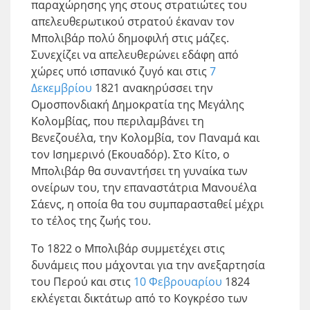
παραχώρησης γης στους στρατιώτες του
απελευθερωτικού στρατού έκαναν τον
Μπολιβάρ πολύ δημοφιλή στις μάζες.
Συνεχίζει να απελευθερώνει εδάφη από
χώρες υπό ισπανικό ζυγό και στις
7
Δεκεμβρίου
1821 ανακηρύσσει την
Ομοσπονδιακή Δημοκρατία της Μεγάλης
Κολομβίας, που περιλαμβάνει τη
Βενεζουέλα, την Κολομβία, τον Παναμά και
τον Ισημερινό (Εκουαδόρ). Στο Κίτο, ο
Μπολιβάρ θα συναντήσει τη γυναίκα των
ονείρων του, την επαναστάτρια Μανουέλα
Σάενς, η οποία θα του συμπαρασταθεί μέχρι
το τέλος της ζωής του.
Το 1822 ο Μπολιβάρ συμμετέχει στις
δυνάμεις που μάχονται για την ανεξαρτησία
του Περού και στις
10 Φεβρουαρίου
1824
εκλέγεται δικτάτωρ από το Κογκρέσο των