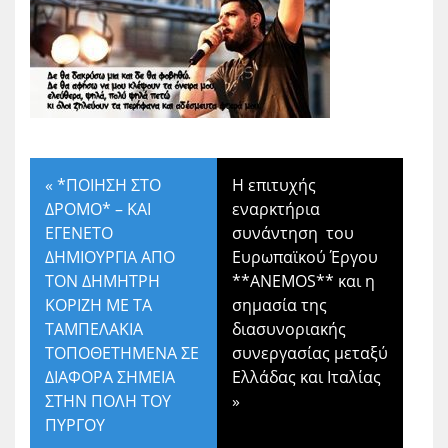
«
*ΠΟΙΗΣΗ ΣΤΟ
Η επιτυχής
ΔΡΟΜΟ* – ΚΑΙ
εναρκτήρια
ΕΓΕΝΕΤΟ
συνάντηση του
ΔΗΜΙΟΥΡΓΙΑ ΑΠΟ
Ευρωπαϊκού Έργου
ΤΟΝ ΔΗΜΗΤΡΗ
**ANEMOS** και η
ΚΟΡΙΖΗ ΜΕ ΤΑ
σημασία της
ΤΑΜΠΕΛΑΚΙΑ
διασυνοριακής
ΤΟΠΟΘΕΤΗΜΕΝΑ ΣΕ
συνεργασίας μεταξύ
ΔΙΑΦΟΡΑ ΣΗΜΕΙΑ
Ελλάδας και Ιταλίας
ΣΤΗΝ ΠΟΛΗ ΤΟΥ
»
ΠΥΡΓΟΥ