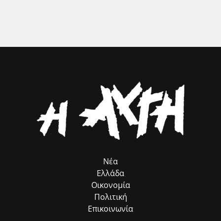
συμβολή του προγράμματος, που λειτουργεί ως πολύτιμος
βελτιώσει, τονίζοντας ότι το βιβλίο ανοίγει τους ορίζοντες της
σύμβουλος προσέλκυσης πόρων, χωρίς να επιβαρύνει ούτε με ένα
σκέψης, αποτελώντας την καλύτερη διέξοδο, ιδίως για τους νέους.
ευρώ τον Δήμο μας. Παράλληλα, εκφράζω τις θερμές μου ευχαριστίες
στον αρμόδιο Αντιδήμαρχο κ. Ηλία Ευσταθόπουλο για τον
συντονισμό, τη Διεύθυνση Πρόνοιας και την Προϊσταμένη της κα Σία
Ανδριοπούλου, καθώς και τον άμισθο σύμβουλό μου για θέματα
Ρομά κ. Νίκο Μπατζαλή, για την ακριβή μεταφορά των αναγκών από
το πεδίο. Η συλλογική αυτή προσπάθεια αποδεικνύει στην πράξη ότι
η ομαδική δουλειά φέρνει απτά αποτελέσματα για όλους τους
δημότες μας.»
Νέα
Ελλάδα
Οικονομία
Πολιτική
Επικοινωνία