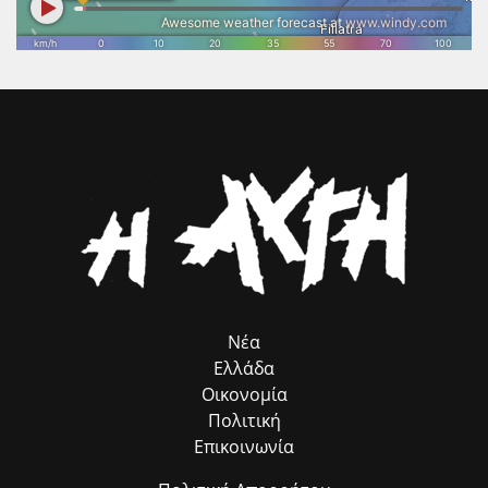
βελτιώσει, τονίζοντας ότι το βιβλίο ανοίγει τους ορίζοντες της
σύμβουλος προσέλκυσης πόρων, χωρίς να επιβαρύνει ούτε με ένα
σκέψης, αποτελώντας την καλύτερη διέξοδο, ιδίως για τους νέους.
ευρώ τον Δήμο μας. Παράλληλα, εκφράζω τις θερμές μου ευχαριστίες
στον αρμόδιο Αντιδήμαρχο κ. Ηλία Ευσταθόπουλο για τον
συντονισμό, τη Διεύθυνση Πρόνοιας και την Προϊσταμένη της κα Σία
Ανδριοπούλου, καθώς και τον άμισθο σύμβουλό μου για θέματα
Ρομά κ. Νίκο Μπατζαλή, για την ακριβή μεταφορά των αναγκών από
το πεδίο. Η συλλογική αυτή προσπάθεια αποδεικνύει στην πράξη ότι
η ομαδική δουλειά φέρνει απτά αποτελέσματα για όλους τους
δημότες μας.»
Νέα
Ελλάδα
Οικονομία
Πολιτική
Επικοινωνία