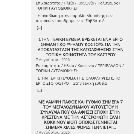
Επικαιρότητα / Ηλεία / Κοινωνία / Πολιτισμός /
ΤΟΠΙΚΗ ΑΥΤΟΔΙΟΙΚΗΣΗ
Η αναβίωση στην παραλία Μυρσίνης των
ιστορικών ιπποδρομιών το Σάββατο 8
Αυγούστου 2026
[...]
ΣΤΗΝ ΤΕΛΙΚΗ ΕΥΘΕΙΑ ΒΡΙΣΚΕΤΑΙ ΕΝΑ ΕΡΓΟ
ΣΗΜΑΝΤΙΚΟ ΥΨΗΛΟΥ ΚΟΣΤΟΥΣ ΓΙΑ ΤΗΝ
ΑΠΟΚΑΤΑΣΤΑΣΗ ΤΗΣ ΚΑΤΟΛΙΣΘΗΣΗΣ ΣΤΗΝ
ΤΟΠΙΚΗ ΚΟΙΝΟΤΗΤΑ ΤΟΥ ΚΑΣΤΡΟΥ
7 Αυγούστου, 2026
Επικαιρότητα / Ηλεία / Κοινωνία / ΠΕΡΙΒΑΛΛΟΝ /
ΤΟΠΙΚΗ ΑΥΤΟΔΙΟΙΚΗΣΗ
ΣΤΗΝ ΤΕΛΙΚΗ ΕΥΘΕΙΑ ΤΗΣ ΟΛΟΚΛΗΡΩΣΗΣ ΤΟ
ΕΡΓΟ ΣΤΟ ΚΑΣΤΡΟ Στην τελική ευθεία
ολοκλήρωσης βρίσκεται το κρίσιμο έργο
[...]
αποκατάστασης της κατολίσθησης στην Τ.Κ.
Κάστρου, προϋπολογισμού 1,25 εκατομμυρίων
ΜΕ ΛΑΜΨΗ ΠΑΘΟΣ ΚΑΙ ΡΥΘΜΟ ΣΗΜΕΡΑ 7
ευρώ. Έπειτα από αυτοψία που πραγματοποίησε
ΤΟΥ ΜΕΓΑΛΟΔΥΝΑΜΟΥ ΑΥΓΟΥΣΤΟΥ Η
ο Δήμαρχος Ανδραβίδας-Κυλλήνης, Γιάννης
ΣΥΝΑΥΛΙΑ ΠΟΥ ΘΑ ΑΦΗΣΕΙ ΕΠΟΧΗ ΣΤΗΝ
Λέντζας, μαζί με κλιμάκιο της Τεχνικής Υπηρεσίας
ΚΡΕΣΤΕΝΑ ΜΕ ΤΗΝ ΑΣΤΕΡΟΦΩΤΗ ΕΛΛΗ
και εκπροσώπους της δημοτικής αρχής,
ΚΟΚΚΙΝΟΥ ΔΙΟΤΙ ΟΠΟΙΟΣ ΓΕΝΝΙΕΤΑΙ
διαπιστώθηκε πως οι παρεμβάσεις προχωρούν
ΣΗΜΕΡΑ ΧΙΛΙΕΣ ΦΟΡΕΣ ΓΕΝΝΙΕΤΑΙ…
άμεσα και αυστηρά εντός των
7 Αυγούστου, 2026
χρονοδιαγραμμάτων. ​Το έργο χρηματοδοτείται