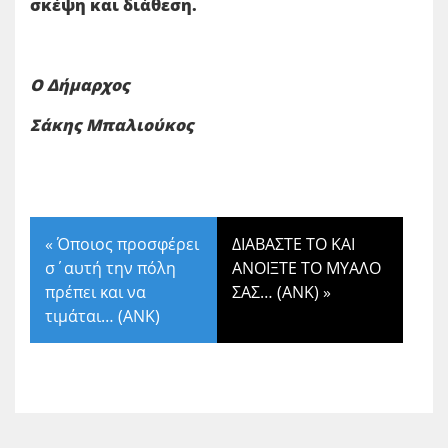
σκέψη και διάθεση.
Ο Δήμαρχος
Σάκης Μπαλιούκος
«
Όποιος προσφέρει
ΔΙΑΒΑΣΤΕ ΤΟ ΚΑΙ
σ΄αυτή την πόλη
ΑΝΟΙΞΤΕ ΤΟ ΜΥΑΛΟ
πρέπει και να
ΣΑΣ… (ΑΝΚ)
»
τιμάται… (ΑΝΚ)