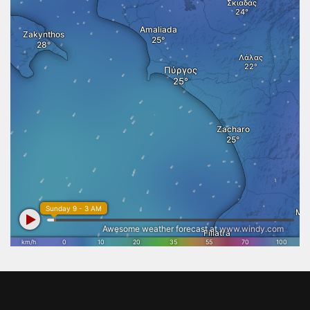
του. Ο Πρόεδρος του Επιμελητηρίου Ηλείας κ. Κωνσταντίνος
Γιαννόπουλο, επιβεβαίωσε ότι σημαντικές παρεμβάσεις για τον Δήμο
Λεβέντης, ο οποίος παρέστη στη συναυλία, δήλωσε: «Θερμά
Αρχαίας Ολυμπίας προχωρούν με συγκεκριμένο σχεδιασμό και
συγχαρητήρια αξίζουν στον Δήμο Ανδρίτσαινας – Κρεστένων και
χρονοδιάγραμμα. Η μέχρι σήμερα συνεργασία μας με την Περιφέρεια
προσωπικά στον Δήμαρχο κ. Διονύσιο Μπαλιούκο για μια εξαιρετική
Δυτικής Ελλάδας αποδίδει ουσιαστικά αποτελέσματα και αυτό έχει
διοργάνωση που τίμησε τον τόπο μας και ανέδειξε ένα από τα
σημασία για τους πολίτες. Για εμάς, κάθε έργο υποδομής σημαίνει
σημαντικότερα μνημεία του παγκόσμιου πολιτισμού. Πρωτοβουλίες
μεγαλύτερη ασφάλεια, καλύτερη ποιότητα ζωής και περισσότερες
όπως αυτή αποδεικνύουν ότι ο πολιτισμός δεν αποτελεί μόνο
προοπτικές για τον τόπο μας».
στοιχείο της ιστορικής μας ταυτότητας, αλλά και έναν ισχυρό
αναπτυξιακό πυλώνα. Ο Επικούριος Απόλλωνας μπορεί να
αποτελέσει σημείο αναφοράς για τον ποιοτικό τουρισμό, την
εξωστρέφεια της Ηλείας και τη δημιουργία νέων ευκαιριών για την
τοπική οικονομία. Η συγκλονιστική ανταπόκριση του κόσμου
απέδειξε ότι ο Επικούριος Απόλλωνας εξακολουθεί να συγκινεί και να
εμπνέει. Γι’ αυτό η ολοκλήρωση των εργασιών αποκατάστασης και η
απομάκρυνση του στεγάστρου δεν αποτελούν απλώς μια τεχνική
παρέμβαση, αλλά μια εθνική προτεραιότητα. Η Πολιτεία οφείλει να
επιταχύνει τις απαραίτητες διαδικασίες, ώστε η μοναδική
αρχιτεκτονική του Ναού να αναδειχθεί ξανά στο φυσικό της
περιβάλλον και να αποκτήσει τη θέση που πραγματικά της αξίζει
στον διεθνή πολιτιστικό χάρτη. Το Επιμελητήριο Ηλείας θα συνεχίσει
να στηρίζει κάθε πρωτοβουλία που συνδέει τον πολιτισμό με τη
βιώσιμη ανάπτυξη, την επιχειρηματικότητα και την εξωστρέφεια του
τόπου μας. Η προστασία και η ανάδειξη της πολιτιστικής μας
κληρονομιάς αποτελεί επένδυση στο μέλλον της Ηλείας και στις
επόμενες γενιές.».