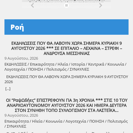
Ροή
ΕΚΔΗΛΩΣΕΙΣ ΠΟΥ ΘΑ ΛΑΒΟΥΝ ΧΩΡΑ ΣΗΜΕΡΑ ΚΥΡΙΑΚΗ 9
ΑΥΓΟΥΣΤΟΥ 2026 *** ΣΕ ΕΠΙΤΑΛΙΟ – ΛΕΧΑΙΝΑ – ΣΤΡΕΦΙ –
ΑΝΔΡΟΥΣΑ ΜΕΣΣΗΝΙΑΣ
9 Αυγούστου, 2026
ΕΚΔΗΛΩΣΕΙΣ / Επικαιρότητα / Ηλεία / Ιστορία / Κεντρικά / Κοινωνία /
Λογοτεχνία / ΠΟΙΗΣΗ / Πολιτισμός / ΣΥΝΑΥΛΙΕΣ
ΕΚΔΗΛΩΣΕΙΣ ΠΟΥ ΘΑ ΛΑΒΟΥΝ ΧΩΡΑ ΣΗΜΕΡΑ ΚΥΡΙΑΚΗ 9 ΑΥΓΟΥΣΤΟΥ
2026
8888888888888888888888888888888888888888888888888888888888888
[...]
8888888888888888888888888888888888888888888888888888888888888
ΟΙ “ΡαψΩδήες” ΕΠΙΣΤΡΕΦΟΥΝ ΓΙΑ 3η ΧΡΟΝΙΑ *** ΣΤΙΣ 10 ΤΟΥ
ΑΝΑΡΧΟΑΥΤΟΝΟΜΟΥ ΑΥΓΟΥΣΤΟΥ 2026 ΚΑΙ ΗΜΕΡΑ ΔΕΥΤΕΡΑ
8888888888888888888888888888888888888888888888888888888888888
ΣΤΟΝ ΣΥΝΗΘΗ ΤΟΠΟ ΣΥΛΛΟΓΙΣΜΟΥ ΣΤΑ ΛΑΣΤΕΪΚΑ…
9 Αυγούστου, 2026
Επικαιρότητα / Ηλεία / Κοινωνία / Λογοτεχνία / ΠΟΙΗΣΗ / Πολιτισμός
/ ΣΥΝΑΥΛΙΕΣ