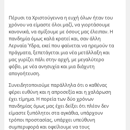
Πέρυσι τα Χριστούγεννα η ευχή όλων ήταν του
χρόνου να είμαστε όλοι μαζί, να γιορτάσουμε
κανονικά, να σμίξουμε με όσους μας έλειπαν. Η
πανδημία όμως καλά κρατεί και, σαν άλλη
Λερναία Ύδρα, εκεί που φαίνεται να ηρεμούν τα
πράγματα, ξεπετάγεται μια νέα μετάλλαξη και
μας γυρίζει πάλι στην αρχή, με μεγαλύτερο
φόβο, με νέα ανησυχία και μια διάχυτη
απογοήτευση.
Συνειδητοποιούμε παράλληλα ότι ο καθένας
φέρει ευθύνη και η απροσεξία και η χαλάρωση
έχει τίμημα. Η πορεία των δύο χρόνων
πανδημίας όμως μας έχει δείξει ότι πλέον δεν
είμαστε ξυπόλητοι στα αγκάθια, υπάρχουν
τρόποι προστασίας, υπάρχει υπεύθυνη
συμπεριφορά και οφείλουμε να τους