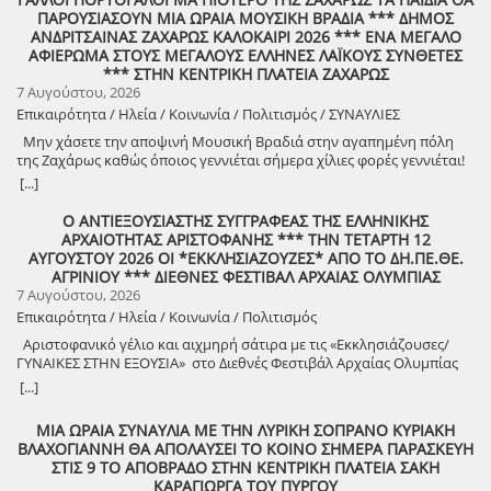
Κοκκίνου, την Παρασκευή 7 Αυγούστου 2026 και ώρα 21:30, στο
ΠΑΡΟΥΣΙΑΣΟΥΝ ΜΙΑ ΩΡΑΙΑ ΜΟΥΣΙΚΗ ΒΡΑΔΙΑ *** ΔΗΜΟΣ
διεκδίκηση, δίνουμε οριστικές, σύγχρονες και ασφαλείς λύσεις,
χώρο της Γιορτής Σταφίδας Κρεστένων. Πρόκειται για μια ακόμη
ΑΝΔΡΙΤΣΑΙΝΑΣ ΖΑΧΑΡΩΣ ΚΑΛΟΚΑΙΡΙ 2026 *** ΕΝΑ ΜΕΓΑΛΟ
κάνοντας πράξη τη θωράκιση των υποδομών μας και την ουσιαστική
σημαντική εκδήλωση που προσφέρει στους πολίτες ο Δήμος
ΑΦΙΕΡΩΜΑ ΣΤΟΥΣ ΜΕΓΑΛΟΥΣ ΕΛΛΗΝΕΣ ΛΑΪΚΟΥΣ ΣΥΝΘΕΤΕΣ
προστασία των πολιτών.»
Ανδρίτσαινας-Κρεστένων, με κορυφαία πρόσωπα της Ελληνικής
*** ΣΤΗΝ ΚΕΝΤΡΙΚΗ ΠΛΑΤΕΙΑ ΖΑΧΑΡΩΣ
μουσικής σκηνής, με σκοπό την αυθεντική διασκέδαση σε μια
7 Αυγούστου, 2026
ιδιαίτερα δύσκολη περίοδο για την οικονομία στη χώρα μας. Ήδη
Επικαιρότητα / Ηλεία / Κοινωνία / Πολιτισμός / ΣΥΝΑΥΛΙΕΣ
μεγάλος αριθμός κατοίκων, ετεροδημοτών αλλά και επισκεπτών
έχουν εκδηλώσει έντονο ενδιαφέρον προκειμένου να
Μην χάσετε την αποψινή Μουσική Βραδιά στην αγαπημένη πόλη
παρακολουθήσουν τη συναυλία της Έλλης Κοκκίνου, η οποία και
της Ζαχάρως καθώς όποιος γεννιέται σήμερα χίλιες φορές γεννιέται!
αυτό το καλοκαίρι συνεχίζει τη μεγάλη της περιοδεία και τη σταθερή
[...]
σχέση αγάπης και επικοινωνίας με το κοινό, που την ακολουθεί πιστά
εδώ και χρόνια. Η αγαπημένη καλλιτέχνης έχει τον δικό της παλμό
Ο ΑΝΤΙΕΞΟΥΣΙΑΣΤΗΣ ΣΥΓΓΡΑΦΕΑΣ ΤΗΣ ΕΛΛΗΝΙΚΗΣ
στις πιο δυνατές μουσικές βραδιές του καλοκαιριού,
ΑΡΧΑΙΟΤΗΤΑΣ ΑΡΙΣΤΟΦΑΝΗΣ *** ΤΗΝ ΤΕΤΑΡΤΗ 12
παρουσιάζοντας ένα εντυπωσιακό live πρόγραμμα υψηλής ενέργειας
ΑΥΓΟΥΣΤΟΥ 2026 ΟΙ *ΕΚΚΛΗΣΙΑΖΟΥΖΕΣ* ΑΠΟ ΤΟ ΔΗ.ΠΕ.ΘΕ.
και αισθητικής, γεμάτο πάθος, ρυθμό, συναίσθημα και γνήσια
ΑΓΡΙΝΙΟΥ *** ΔΙΕΘΝΕΣ ΦΕΣΤΙΒΑΛ ΑΡΧΑΙΑΣ ΟΛΥΜΠΙΑΣ
διασκέδαση. Με τις μεγάλες και διαχρονικές επιτυχίες της που
7 Αυγούστου, 2026
έχουμε αγαπήσει και συνεχίζουν να αποθεώνονται από το κοινό,
Επικαιρότητα / Ηλεία / Κοινωνία / Πολιτισμός
αλλά και να γίνονται TikTok trends, η Έλλη Κοκκίνου ανεβαίνει στη
σκηνή με τη μοναδική της λάμψη και μετατρέπει κάθε εμφάνιση σε
Αριστοφανικό γέλιο και αιχμηρή σάτιρα με τις «Εκκλησιάζουσες/
ένα μοναδικό μουσικό party. Στο πλευρό της, ο ταλαντούχος Παύλος
ΓΥΝΑΙΚΕΣ ΣΤΗΝ ΕΞΟΥΣΙΑ» στο Διεθνές Φεστιβάλ Αρχαίας Ολυμπίας
Γκόρδης, ένας ανερχόμενος καλλιτέχνης με ξεχωριστή φωνή και
Την Τετάρτη 12 Αυγούστου, στις 21:30, το Διεθνές Φεστιβάλ
[...]
δυναμική παρουσία, που έρχεται να συμπληρώσει ιδανικά το φετινό
Αρχαίας Ολυμπίας παρουσιάζει τις «Εκκλησιάζουσες» του
μουσικό ταξίδι. Εκ μέρους του Δήμου Ανδρίτσαινας – Κρεστένων
Αριστοφάνη, σε σκηνοθεσία Θέμη Μουμουλίδη. Μια απολαυστική
ΜΙΑ ΩΡΑΙΑ ΣΥΝΑΥΛΙΑ ΜΕ ΤΗΝ ΛΥΡΙΚΗ ΣΟΠΡΑΝΟ ΚΥΡΙΑΚΗ
εντείνονται οι προετοιμασίες την άψογη διοργάνωση της συναυλίας,
πολιτική κωμωδία, γεμάτη ευρηματικό χιούμορ και καυστική σάτιρα,
ΒΛΑΧΟΓΙΑΝΝΗ ΘΑ ΑΠΟΛΑΥΣΕΙ ΤΟ ΚΟΙΝΟ ΣΗΜΕΡΑ ΠΑΡΑΣΚΕΥΗ
στα πλαίσια της οποίας οι πολίτες θα μπορούν να προσφέρουν είδη
που θέτει διαχρονικά ερωτήματα για την εξουσία, τη δημοκρατία και
ΣΤΙΣ 9 ΤΟ ΑΠΟΒΡΑΔΟ ΣΤΗΝ ΚΕΝΤΡΙΚΗ ΠΛΑΤΕΙΑ ΣΑΚΗ
καθαριότητας- υγιεινής και διατροφής μακράς διαρκείας για την
την αναζήτηση μιας δικαιότερης κοινωνίας. Τι μπορεί να συμβεί αν
ΚΑΡΑΓΙΩΡΓΑ ΤΟΥ ΠΥΡΓΟΥ
κάλυψη των αναγκών των Κοινωνικών Δομών του.