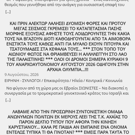
θεσμός που γεννήθηκε από την ανάγκη για ουσιαστική επαφή του
ανθρώπου, με τον λόγο και την μουσική. Πιστοί στο όραμά μας για
[...]
συμμετοχική καλλιτεχνική έκφραση, συνεχίζουμε να βλέπουμε τον
θεατή όχι ως παθητικό δέκτη, αλλά ως συνοδοιπόρο. Οι “ΡαψΩδήες”
ΚΑΙ ΠΡΙΝ ΑΛΕΚΤΩΡ ΛΑΛΗΣΕΙ ΔΥΟΜΙΣΗ ΦΟΡΕΣ ΚΑΙ ΠΡΟΤΟΥ
ευελπιστούμε να είναι μια συνάντηση ανθρώπων, μια κοινή ανάσα,
ΜΕΓΑΣ ΣΕΙΣΜΟΣ ΓΚΡΕΜΙΣΕΙ ΤΟ ΚΑΤΑΠΕΤΑΣΜΑ ΠΑΣΗΣ
μια υπενθύμιση ότι ο πολιτισμός γεννιέται εκεί όπου μοιραζόμαστε,
ΜΟΡΦΗΣ ΕΞΟΥΣΙΑΣ ΑΦΗΣΤΕ ΤΟΥΣ ΛΟΙΔΩΡΟΥΝΤΕΣ ΤΗΝ ΚΑΚΙΑ
ακούμε και δημιουργούμε μαζί. Την Δευτέρα 10 Αυγούστου, στις
ΤΟΥΣ ΝΑ ΒΓΑΖΟΥΝ ΔΙΟΤΙ ΚΑΘΟΔΗΓΟΥΝΤΑΙ ΑΠΟ ΤΑ ΑΙΜΟΒΟΡΑ
21:00 , στήνουμε ξανά ένα Συμπόσιον Τέχνης, με «Ιστορίες και
ΕΝΣΤΙΚΤΑ ΤΟΥΣ ΚΑΘΩΣ ΑΝΤΙ ΓΙΑ ΜΥΑΛΟ ΕΧΟΥΝ ΠΙΤΟΥΡΑ ΚΑΙ
Τραγούδια» , στον ξεχωριστό χώρο της πέτρινης εκκλησίας στα
ΤΣΑΤΟΥΜΑΔΕΣ ΣΤΑ ΚΕΦΑΛΙΑ ΤΟΥΣ… *** ΣΤΟΝ ΤΟΠΟ ΤΟΥ
Λαστέικα. Σας περιμένουμε κοντά μας! Γιάννης Κορίζης – Δημήτρης
ΑΙΩΝΙΟΥ ΦΩΤΟΣ ΝΑ ΘΡΙΑΜΒΕΥΣΕΙ Η ΑΛΛΗΛΕΓΓΥΗ ΣΤΟ ΛΑΟ
Κορίζης Με την υποστήριξη του Δήμος Πύργου / Municipality Of
ΤΗΣ ΠΑΛΑΙΣΤΙΝΗΣ! *** ΟΛΟΙ ΟΙ ΔΡΟΜΟΙ ΣΗΜΕΡΑ ΚΥΡΙΑΚΗ 9
Pyrgos 2024 -2028
ΤΟΥ ΑΝΑΡΧΟΑΥΤΟΝΟΜΟΥ ΑΥΓΟΥΣΤΟΥ 2026 ΟΔΗΓΟΥΝ ΣΤΗΝ
ΑΡΧΑΙΑ ΟΛΥΜΠΙΑ…!!!
9 Αυγούστου, 2026
ΕΙΡΗΝΗ - ΣΥΛΛΟΓΟΙ / Επικαιρότητα / Ηλεία / Κεντρικά / Κοινωνία
Να φύγουν από τη χώρα μας οι Εβραίοι ΣΙΩΝΙΣΤΕΣ – Να διακοπεί η
συνεργασία με το τρομοκρατικό γενοκτονικό κράτος του Ισραήλ και
φέρτε πίσω στην Ελλάδα από τη Σαουδική Αραβία τους ελληνικούς
[...]
patriot!!
ΛΑΒΑΜΕ ΑΠΟ ΤΗΝ ΠΡΟΣΩΡΙΝΗ ΣΥΝΤΟΝΙΣΤΙΚΗ ΟΜΑΔΑ
ΑΝΩΝΥΜΩΝ ΠΟΛΙΤΩΝ ΕΚ ΜΕΡΟΥΣ ΛΕΕΙ ΤΗΣ Τ.Κ. ΑΧΑΪΑΣ ΤΟ
ΠΑΡΟΝ ΔΕΛΤΙΟ ΤΥΠΟΥ ΠΟΥ ΑΦΟΡΑ ΤΗΝ ΚΙΝΗΣΗ
ΚΑΡΥΣΤΙΑΝΟΥ… ΚΑΛΑ ΡΕ ΠΑΙΔΙΑ ΑΝ ΕΜΠΑΙΝΕ ΕΝΑ ΟΝΟΜΑ
ΕΝΤΕΛΩΣ ΤΥΠΙΚΑ ΤΙ ΘΑ ΓΙΝΟΤΑΝ? *** ΕΜΕΙΣ ΠΑΡΑ ΤΑΥΤΑ ΤΟ