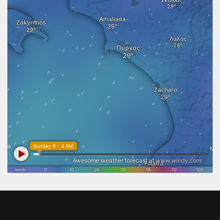
Γιαννόπουλο, επιβεβαίωσε ότι σημαντικές παρεμβάσεις για τον Δήμο
Λεβέντης, ο οποίος παρέστη στη συναυλία, δήλωσε: «Θερμά
Αρχαίας Ολυμπίας προχωρούν με συγκεκριμένο σχεδιασμό και
συγχαρητήρια αξίζουν στον Δήμο Ανδρίτσαινας – Κρεστένων και
χρονοδιάγραμμα. Η μέχρι σήμερα συνεργασία μας με την Περιφέρεια
προσωπικά στον Δήμαρχο κ. Διονύσιο Μπαλιούκο για μια εξαιρετική
Δυτικής Ελλάδας αποδίδει ουσιαστικά αποτελέσματα και αυτό έχει
διοργάνωση που τίμησε τον τόπο μας και ανέδειξε ένα από τα
σημασία για τους πολίτες. Για εμάς, κάθε έργο υποδομής σημαίνει
σημαντικότερα μνημεία του παγκόσμιου πολιτισμού. Πρωτοβουλίες
μεγαλύτερη ασφάλεια, καλύτερη ποιότητα ζωής και περισσότερες
όπως αυτή αποδεικνύουν ότι ο πολιτισμός δεν αποτελεί μόνο
προοπτικές για τον τόπο μας».
στοιχείο της ιστορικής μας ταυτότητας, αλλά και έναν ισχυρό
αναπτυξιακό πυλώνα. Ο Επικούριος Απόλλωνας μπορεί να
αποτελέσει σημείο αναφοράς για τον ποιοτικό τουρισμό, την
εξωστρέφεια της Ηλείας και τη δημιουργία νέων ευκαιριών για την
τοπική οικονομία. Η συγκλονιστική ανταπόκριση του κόσμου
απέδειξε ότι ο Επικούριος Απόλλωνας εξακολουθεί να συγκινεί και να
εμπνέει. Γι’ αυτό η ολοκλήρωση των εργασιών αποκατάστασης και η
απομάκρυνση του στεγάστρου δεν αποτελούν απλώς μια τεχνική
παρέμβαση, αλλά μια εθνική προτεραιότητα. Η Πολιτεία οφείλει να
επιταχύνει τις απαραίτητες διαδικασίες, ώστε η μοναδική
αρχιτεκτονική του Ναού να αναδειχθεί ξανά στο φυσικό της
περιβάλλον και να αποκτήσει τη θέση που πραγματικά της αξίζει
στον διεθνή πολιτιστικό χάρτη. Το Επιμελητήριο Ηλείας θα συνεχίσει
να στηρίζει κάθε πρωτοβουλία που συνδέει τον πολιτισμό με τη
βιώσιμη ανάπτυξη, την επιχειρηματικότητα και την εξωστρέφεια του
τόπου μας. Η προστασία και η ανάδειξη της πολιτιστικής μας
κληρονομιάς αποτελεί επένδυση στο μέλλον της Ηλείας και στις
επόμενες γενιές.».