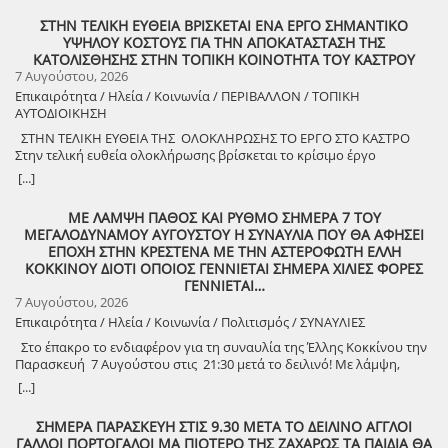
γεύσεις. Θα προσφερθούν παραδοσιακά εδέσματα. Πρόσκληση
ΣΤΗΝ ΤΕΛΙΚΗ ΕΥΘΕΙΑ ΒΡΙΣΚΕΤΑΙ ΕΝΑ ΕΡΓΟ ΣΗΜΑΝΤΙΚΟ
συμμετοχής στο γλέντι: 10 ευρώ ανά άτομο.
ΥΨΗΛΟΥ ΚΟΣΤΟΥΣ ΓΙΑ ΤΗΝ ΑΠΟΚΑΤΑΣΤΑΣΗ ΤΗΣ
ΚΑΤΟΛΙΣΘΗΣΗΣ ΣΤΗΝ ΤΟΠΙΚΗ ΚΟΙΝΟΤΗΤΑ ΤΟΥ ΚΑΣΤΡΟΥ
7 Αυγούστου, 2026
Επικαιρότητα / Ηλεία / Κοινωνία / ΠΕΡΙΒΑΛΛΟΝ / ΤΟΠΙΚΗ
ΑΥΤΟΔΙΟΙΚΗΣΗ
ΣΤΗΝ ΤΕΛΙΚΗ ΕΥΘΕΙΑ ΤΗΣ ΟΛΟΚΛΗΡΩΣΗΣ ΤΟ ΕΡΓΟ ΣΤΟ ΚΑΣΤΡΟ
Στην τελική ευθεία ολοκλήρωσης βρίσκεται το κρίσιμο έργο
αποκατάστασης της κατολίσθησης στην Τ.Κ. Κάστρου,
[...]
προϋπολογισμού 1,25 εκατομμυρίων ευρώ. Έπειτα από αυτοψία που
πραγματοποίησε ο Δήμαρχος Ανδραβίδας-Κυλλήνης, Γιάννης
ΜΕ ΛΑΜΨΗ ΠΑΘΟΣ ΚΑΙ ΡΥΘΜΟ ΣΗΜΕΡΑ 7 ΤΟΥ
Λέντζας, μαζί με κλιμάκιο της Τεχνικής Υπηρεσίας και εκπροσώπους
ΜΕΓΑΛΟΔΥΝΑΜΟΥ ΑΥΓΟΥΣΤΟΥ Η ΣΥΝΑΥΛΙΑ ΠΟΥ ΘΑ ΑΦΗΣΕΙ
της δημοτικής αρχής, διαπιστώθηκε πως οι παρεμβάσεις προχωρούν
ΕΠΟΧΗ ΣΤΗΝ ΚΡΕΣΤΕΝΑ ΜΕ ΤΗΝ ΑΣΤΕΡΟΦΩΤΗ ΕΛΛΗ
άμεσα και αυστηρά εντός των χρονοδιαγραμμάτων. ​Το έργο
ΚΟΚΚΙΝΟΥ ΔΙΟΤΙ ΟΠΟΙΟΣ ΓΕΝΝΙΕΤΑΙ ΣΗΜΕΡΑ ΧΙΛΙΕΣ ΦΟΡΕΣ
χρηματοδοτείται από το Εθνικό Πρόγραμμα Ανάπτυξης και στο
ΓΕΝΝΙΕΤΑΙ…
πλαίσιο των εξειδικευμένων εργασιών πραγματοποιήθηκαν
7 Αυγούστου, 2026
εκσκαφές για την απομάκρυνση των χαλαρών εδαφών,
Επικαιρότητα / Ηλεία / Κοινωνία / Πολιτισμός / ΣΥΝΑΥΛΙΕΣ
κατασκευάστηκε ισχυρός τοίχος αντιστήριξης και τοποθετήθηκε
γεωύφασμα οπλισμένης γης, και συρματοκιβώτια καθώς και
Στο έπακρο το ενδιαφέρον για τη συναυλία της Έλλης Κοκκίνου την
οπλισμένο επίχωμα με ειδικό κοκκώδες υλικό. ​Ο Δήμαρχος Γιάννης
Παρασκευή 7 Αυγούστου στις 21:30 μετά το δειλινό! Με λάμψη,
Λέντζας δήλωσε ικανοποιημένος από την εξέλιξη των εργασιών,
πάθος και ρυθμό! Στο χώρο Γιορτής Σταφίδας Κρεστένων με
[...]
στέλνοντας παράλληλα το μήνυμα για τη συνέχεια: ​«Δεν σταματάμε
διοργανωτή το Δήμο Ανδρίτσαινας-Κρεστένων Στο κατακόρυφο
εδώ. Συνεχίζουμε δυναμικά με έργα σε κάθε γωνιά του Δήμου μας.
φτάνει το ενδιαφέρον του κοινού στην Ηλεία, αλλά και γενικότερα,
ΣΗΜΕΡΑ ΠΑΡΑΣΚΕΥΗ ΣΤΙΣ 9.30 ΜΕΤΑ ΤΟ ΔΕΙΛΙΝΟ ΑΓΓΛΟΙ
Στόχος μας είναι ο Δήμος Ανδραβίδας-Κυλλήνης να παραμείνει ένα
για τη δωρεάν συναυλία της δημοφιλούς ερμηνεύτριας Έλλης
ΓΑΛΛΟΙ ΠΟΡΤΟΓΑΛΟΙ ΜΑ ΠΙΟΤΕΡΟ ΤΗΣ ΖΑΧΑΡΩΣ ΤΑ ΠΑΙΔΙΑ ΘΑ
ζωντανό εργοτάξιο δημιουργίας. Με σωστό προγραμματισμό και