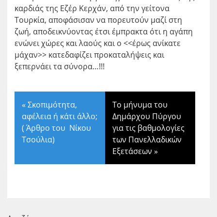
καρδιάς της Εζέρ Κερχάν, από την γείτονα
Τουρκία, αποφάσισαν να πορευτούν μαζί στη
ζωή, αποδεικνύοντας έτσι έμπρακτα ότι η αγάπη
ενώνει χώρες και λαούς και ο <<έρως ανίκατε
μάχαν>> κατεδαφίζει προκαταλήψεις και
ξεπερνάει τα σύνορα…!!!
«
Σκοπιμότητα,
Το μήνυμα του
αφέλεια ή κάτι άλλο;
Δημάρχου Πύργου
( Άρθρο του Νίκου
για τις βαθμολογίες
Τσούλια)
των Πανελλαδικών
Εξετάσεων
»