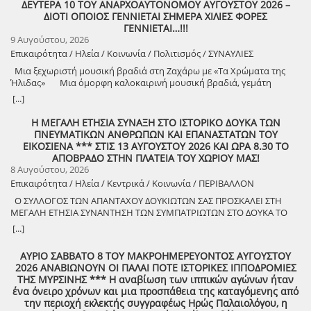
ΔΕΥΤΕΡΑ 10 ΤΟΥ ΑΝΑΡΧΟΑΥΤΟΝΟΜΟΥ ΑΥΓΟΥΣΤΟΥ 2026 –
ΔΙΟΤΙ ΟΠΟΙΟΣ ΓΕΝΝΙΕΤΑΙ ΣΗΜΕΡΑ ΧΙΛΙΕΣ ΦΟΡΕΣ
ΓΕΝΝΙΕΤΑΙ…!!!
9 Αυγούστου, 2026
Επικαιρότητα / Ηλεία / Κοινωνία / Πολιτισμός / ΣΥΝΑΥΛΙΕΣ
Μια ξεχωριστή μουσική βραδιά στη Ζαχάρω με «Τα Χρώματα της
Ήλιδας» Μια όμορφη καλοκαιρινή μουσική βραδιά, γεμάτη
μελωδίες, πολιτισμό και καλή διάθεση, διοργανώνει ο Δήμος
[...]
Ζαχάρως, στο πλαίσιο του Καλοκαιρινού Πολιτιστικού
Προγράμματος. Τη Δευτέρα 10 Αυγούστου, στις 21:30, το προαύλιο
Η ΜΕΓΑΛΗ ΕΤΗΣΙΑ ΣΥΝΑΞΗ ΣΤΟ ΙΣΤΟΡΙΚΟ ΔΟΥΚΑ ΤΩΝ
του Γυμνασίου Ζαχάρως θα γεμίσει μουσική, καθώς η Ορχήστρα «Τα
ΠΝΕΥΜΑΤΙΚΩΝ ΑΝΘΡΩΠΩΝ ΚΑΙ ΕΠΑΝΑΣΤΑΤΩΝ ΤΟΥ
Χρώματα της Ήλιδας» θα παρουσιάσει ένα ξεχωριστό μουσικό
ΕΙΚΟΣΙΕΝΑ *** ΣΤΙΣ 13 ΑΥΓΟΥΣΤΟΥ 2026 ΚΑΙ ΩΡΑ 8.30 ΤΟ
πρόγραμμα. Μια βραδιά που έρχεται να ενώσει ανθρώπους
ΑΠΟΒΡΑΔΟ ΣΤΗΝ ΠΛΑΤΕΙΑ ΤΟΥ ΧΩΡΙΟΥ ΜΑΣ!
διαφορετικών ηλικιών μέσα από τη δύναμη της μουσικής και να
8 Αυγούστου, 2026
προσφέρει σε κατοίκους και επισκέπτες μια όμορφη καλοκαιρινή
Επικαιρότητα / Ηλεία / Κεντρικά / Κοινωνία / ΠΕΡΙΒΑΛΛΟΝ
έξοδο. Ο Δήμος Ζαχάρως συνεχίζει να επενδύει στον πολιτισμό και να
Ο ΣΥΛΛΟΓΟΣ ΤΩΝ ΑΠΑΝΤΑΧΟΥ ΔΟΥΚΙΩΤΩΝ ΣΑΣ ΠΡΟΣΚΑΛΕΙ ΣΤΗ
δημιουργεί αφορμές για συνάντηση, ψυχαγωγία και συμμετοχή.
ΜΕΓΑΛΗ ΕΤΗΣΙΑ ΣΥΝΑΝΤΗΣΗ ΤΩΝ ΣΥΜΠΑΤΡΙΩΤΩΝ ΣΤΟ ΔΟΥΚΑ ΤΟ
Δευτέρα 10 Αυγούστου | 21:30 Προαύλιο Γυμνασίου Ζαχάρως
ΑΘΑΝΑΤΟ! Μεγάλη η χαρά η δική μας για το ριζιμιό μας και για
[...]
τον επαναστάτη πρόγονό μας που πολέμησε με το σπαθί στο χέρι
στο Πούσι τους Τουρκαλβανούς και είχε και μπαρουτόμυλο για τα
ΑΥΡΙΟ ΣΑΒΒΑΤΟ 8 ΤΟΥ ΜΑΚΡΟΗΜΕΡΕΥΟΝΤΟΣ ΑΥΓΟΥΣΤΟΥ
κανόνια του αγώνα! ΦΩΤΟΓΡΑΦΙΕΣ ΚΑΙ ΠΡΟΣΚΛΗΣΗ ΓΙΑ ΤΟ
2026 ΑΝΑΒΙΩΝΟΥΝ ΟΙ ΠΑΛΑΙ ΠΟΤΕ ΙΣΤΟΡΙΚΕΣ ΙΠΠΟΔΡΟΜΙΕΣ
ΣΥΝΑΠΑΝΤΗΜΑ (Πατήστε πάνω στο σύνδεσμο για να ανοίξει το
ΤΗΣ ΜΥΡΣΙΝΗΣ *** Η αναβίωση των ιππικών αγώνων ήταν
αρχείο) Ο Σύλλογος των απανταχού Δουκιωτών σάς προσκαλεί στην
ένα όνειρο χρόνων και μια προσπάθεια της καταγόμενης από
εκδήλωση που θα πραγματοποιηθεί στο χωριό μας, το ΔΟΥΚΑ, σε
την περιοχή εκλεκτής συγγραφέως Ηρώς Παλαιολόγου, η
συνδιοργάνωση με τον Δήμο Αρχαίας Ολυμπίας, στις 13 Αυγούστου,