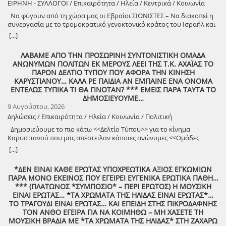
ΕΙΡΗΝΗ - ΣΥΛΛΟΓΟΙ / Επικαιρότητα / Ηλεία / Κεντρικά / Κοινωνία
Να φύγουν από τη χώρα μας οι Εβραίοι ΣΙΩΝΙΣΤΕΣ – Να διακοπεί η
συνεργασία με το τρομοκρατικό γενοκτονικό κράτος του Ισραήλ και
φέρτε πίσω στην Ελλάδα από τη Σαουδική Αραβία τους ελληνικούς
[...]
patriot!!
ΛΑΒΑΜΕ ΑΠΟ ΤΗΝ ΠΡΟΣΩΡΙΝΗ ΣΥΝΤΟΝΙΣΤΙΚΗ ΟΜΑΔΑ
ΑΝΩΝΥΜΩΝ ΠΟΛΙΤΩΝ ΕΚ ΜΕΡΟΥΣ ΛΕΕΙ ΤΗΣ Τ.Κ. ΑΧΑΪΑΣ ΤΟ
ΠΑΡΟΝ ΔΕΛΤΙΟ ΤΥΠΟΥ ΠΟΥ ΑΦΟΡΑ ΤΗΝ ΚΙΝΗΣΗ
ΚΑΡΥΣΤΙΑΝΟΥ… ΚΑΛΑ ΡΕ ΠΑΙΔΙΑ ΑΝ ΕΜΠΑΙΝΕ ΕΝΑ ΟΝΟΜΑ
ΕΝΤΕΛΩΣ ΤΥΠΙΚΑ ΤΙ ΘΑ ΓΙΝΟΤΑΝ? *** ΕΜΕΙΣ ΠΑΡΑ ΤΑΥΤΑ ΤΟ
ΔΗΜΟΣΙΕΥΟΥΜΕ…
9 Αυγούστου, 2026
Δηλώσεις / Επικαιρότητα / Ηλεία / Κοινωνία / Πολιτική
Δημοσιεύουμε το πιο κάτω <<Δελτίο Τύπου>> για το κίνημα
Καρυστιανού που μας απέστειλαν κάποιες ανώνυμες <<Ομάδες
Πολιτών>>!
[...]
*ΔΕΝ ΕΙΝΑΙ ΚΑΘΕ ΕΡΩΤΑΣ ΥΠΟΧΡΕΩΤΙΚΑ ΑΞΙΟΣ ΕΓΚΩΜΙΩΝ
ΠΑΡΑ ΜΟΝΟ ΕΚΕΙΝΟΣ ΠΟΥ ΕΓΕΙΡΕΙ ΕΥΓΕΝΙΚΑ ΕΡΩΤΙΚΑ ΠΑΘΗ…
*** (ΠΛΑΤΩΝΟΣ *ΣΥΜΠΟΣΙΟ* – ΠΕΡΙ ΕΡΩΤΟΣ) Η ΜΟΥΣΙΚΗ
ΕΙΝΑΙ ΕΡΩΤΑΣ… *ΤΑ ΧΡΩΜΑΤΑ ΤΗΣ ΗΛΙΔΑΣ ΕΙΝΑΙ ΕΡΩΤΑΣ*…
ΤΟ ΤΡΑΓΟΥΔΙ ΕΙΝΑΙ ΕΡΩΤΑΣ… ΚΑΙ ΕΠΕΙΔΗ ΣΤΗΣ ΠΙΚΡΟΔΑΦΝΗΣ
ΤΟΝ ΑΝΘΟ ΕΓΕΙΡΑ ΓΙΑ ΝΑ ΚΟΙΜΗΘΩ – ΜΗ ΧΑΣΕΤΕ ΤΗ
ΜΟΥΣΙΚΗ ΒΡΑΔΙΑ ΜΕ *ΤΑ ΧΡΩΜΑΤΑ ΤΗΣ ΗΛΙΔΑΣ* ΣΤΗ ΖΑΧΑΡΩ