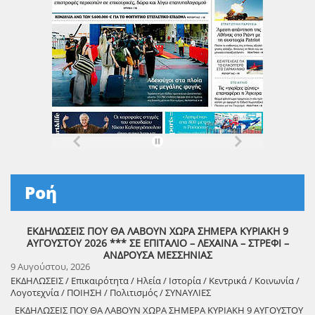
Ροή
ΕΚΔΗΛΩΣΕΙΣ ΠΟΥ ΘΑ ΛΑΒΟΥΝ ΧΩΡΑ ΣΗΜΕΡΑ ΚΥΡΙΑΚΗ 9
ΑΥΓΟΥΣΤΟΥ 2026 *** ΣΕ ΕΠΙΤΑΛΙΟ – ΛΕΧΑΙΝΑ – ΣΤΡΕΦΙ –
ΑΝΔΡΟΥΣΑ ΜΕΣΣΗΝΙΑΣ
9 Αυγούστου, 2026
ΕΚΔΗΛΩΣΕΙΣ / Επικαιρότητα / Ηλεία / Ιστορία / Κεντρικά / Κοινωνία /
Λογοτεχνία / ΠΟΙΗΣΗ / Πολιτισμός / ΣΥΝΑΥΛΙΕΣ
ΕΚΔΗΛΩΣΕΙΣ ΠΟΥ ΘΑ ΛΑΒΟΥΝ ΧΩΡΑ ΣΗΜΕΡΑ ΚΥΡΙΑΚΗ 9 ΑΥΓΟΥΣΤΟΥ