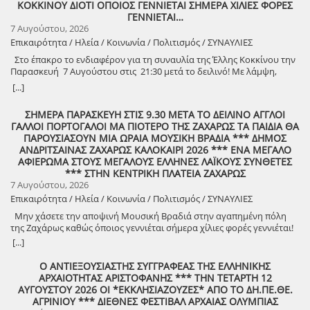
ΚΟΚΚΙΝΟΥ ΔΙΟΤΙ ΟΠΟΙΟΣ ΓΕΝΝΙΕΤΑΙ ΣΗΜΕΡΑ ΧΙΛΙΕΣ ΦΟΡΕΣ
χρηματοδοτείται από το Εθνικό Πρόγραμμα Ανάπτυξης και στο
ΓΕΝΝΙΕΤΑΙ…
πλαίσιο των εξειδικευμένων εργασιών πραγματοποιήθηκαν
7 Αυγούστου, 2026
εκσκαφές για την απομάκρυνση των χαλαρών εδαφών,
Επικαιρότητα / Ηλεία / Κοινωνία / Πολιτισμός / ΣΥΝΑΥΛΙΕΣ
κατασκευάστηκε ισχυρός τοίχος αντιστήριξης και τοποθετήθηκε
γεωύφασμα οπλισμένης γης, και συρματοκιβώτια καθώς και
Στο έπακρο το ενδιαφέρον για τη συναυλία της Έλλης Κοκκίνου την
οπλισμένο επίχωμα με ειδικό κοκκώδες υλικό. ​Ο Δήμαρχος Γιάννης
Παρασκευή 7 Αυγούστου στις 21:30 μετά το δειλινό! Με λάμψη,
Λέντζας δήλωσε ικανοποιημένος από την εξέλιξη των εργασιών,
πάθος και ρυθμό! Στο χώρο Γιορτής Σταφίδας Κρεστένων με
[...]
στέλνοντας παράλληλα το μήνυμα για τη συνέχεια: ​«Δεν σταματάμε
διοργανωτή το Δήμο Ανδρίτσαινας-Κρεστένων Στο κατακόρυφο
εδώ. Συνεχίζουμε δυναμικά με έργα σε κάθε γωνιά του Δήμου μας.
φτάνει το ενδιαφέρον του κοινού στην Ηλεία, αλλά και γενικότερα,
ΣΗΜΕΡΑ ΠΑΡΑΣΚΕΥΗ ΣΤΙΣ 9.30 ΜΕΤΑ ΤΟ ΔΕΙΛΙΝΟ ΑΓΓΛΟΙ
Στόχος μας είναι ο Δήμος Ανδραβίδας-Κυλλήνης να παραμείνει ένα
για τη δωρεάν συναυλία της δημοφιλούς ερμηνεύτριας Έλλης
ΓΑΛΛΟΙ ΠΟΡΤΟΓΑΛΟΙ ΜΑ ΠΙΟΤΕΡΟ ΤΗΣ ΖΑΧΑΡΩΣ ΤΑ ΠΑΙΔΙΑ ΘΑ
ζωντανό εργοτάξιο δημιουργίας. Με σωστό προγραμματισμό και
Κοκκίνου, την Παρασκευή 7 Αυγούστου 2026 και ώρα 21:30, στο
ΠΑΡΟΥΣΙΑΣΟΥΝ ΜΙΑ ΩΡΑΙΑ ΜΟΥΣΙΚΗ ΒΡΑΔΙΑ *** ΔΗΜΟΣ
διεκδίκηση, δίνουμε οριστικές, σύγχρονες και ασφαλείς λύσεις,
χώρο της Γιορτής Σταφίδας Κρεστένων. Πρόκειται για μια ακόμη
ΑΝΔΡΙΤΣΑΙΝΑΣ ΖΑΧΑΡΩΣ ΚΑΛΟΚΑΙΡΙ 2026 *** ΕΝΑ ΜΕΓΑΛΟ
κάνοντας πράξη τη θωράκιση των υποδομών μας και την ουσιαστική
σημαντική εκδήλωση που προσφέρει στους πολίτες ο Δήμος
ΑΦΙΕΡΩΜΑ ΣΤΟΥΣ ΜΕΓΑΛΟΥΣ ΕΛΛΗΝΕΣ ΛΑΪΚΟΥΣ ΣΥΝΘΕΤΕΣ
προστασία των πολιτών.»
Ανδρίτσαινας-Κρεστένων, με κορυφαία πρόσωπα της Ελληνικής
*** ΣΤΗΝ ΚΕΝΤΡΙΚΗ ΠΛΑΤΕΙΑ ΖΑΧΑΡΩΣ
μουσικής σκηνής, με σκοπό την αυθεντική διασκέδαση σε μια
7 Αυγούστου, 2026
ιδιαίτερα δύσκολη περίοδο για την οικονομία στη χώρα μας. Ήδη
Επικαιρότητα / Ηλεία / Κοινωνία / Πολιτισμός / ΣΥΝΑΥΛΙΕΣ
μεγάλος αριθμός κατοίκων, ετεροδημοτών αλλά και επισκεπτών
έχουν εκδηλώσει έντονο ενδιαφέρον προκειμένου να
Μην χάσετε την αποψινή Μουσική Βραδιά στην αγαπημένη πόλη
παρακολουθήσουν τη συναυλία της Έλλης Κοκκίνου, η οποία και
της Ζαχάρως καθώς όποιος γεννιέται σήμερα χίλιες φορές γεννιέται!
αυτό το καλοκαίρι συνεχίζει τη μεγάλη της περιοδεία και τη σταθερή
[...]
σχέση αγάπης και επικοινωνίας με το κοινό, που την ακολουθεί πιστά
εδώ και χρόνια. Η αγαπημένη καλλιτέχνης έχει τον δικό της παλμό
Ο ΑΝΤΙΕΞΟΥΣΙΑΣΤΗΣ ΣΥΓΓΡΑΦΕΑΣ ΤΗΣ ΕΛΛΗΝΙΚΗΣ
στις πιο δυνατές μουσικές βραδιές του καλοκαιριού,
ΑΡΧΑΙΟΤΗΤΑΣ ΑΡΙΣΤΟΦΑΝΗΣ *** ΤΗΝ ΤΕΤΑΡΤΗ 12
παρουσιάζοντας ένα εντυπωσιακό live πρόγραμμα υψηλής ενέργειας
ΑΥΓΟΥΣΤΟΥ 2026 ΟΙ *ΕΚΚΛΗΣΙΑΖΟΥΖΕΣ* ΑΠΟ ΤΟ ΔΗ.ΠΕ.ΘΕ.
και αισθητικής, γεμάτο πάθος, ρυθμό, συναίσθημα και γνήσια
ΑΓΡΙΝΙΟΥ *** ΔΙΕΘΝΕΣ ΦΕΣΤΙΒΑΛ ΑΡΧΑΙΑΣ ΟΛΥΜΠΙΑΣ
διασκέδαση. Με τις μεγάλες και διαχρονικές επιτυχίες της που