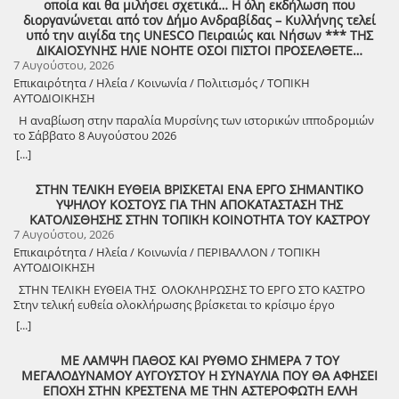
οποία και θα μιλήσει σχετικά… Η όλη εκδήλωση που
ημέρα Πέμπτη και ώρα 8:30 μ.μ., στην πλατεία του χωριού με θέμα:
διοργανώνεται από τον Δήμο Ανδραβίδας – Κυλλήνης τελεί
«Άυλη πολιτιστική κληρονομιά: Eκφράσεις, Δράσεις Διαφύλαξης και
υπό την αιγίδα της UNESCO Πειραιώς και Νήσων *** ΤΗΣ
Προοπτικές στην Ηλεία» Oμιλητές: – Διομήδης Τόλιος, Διεύθυνση
ΔΙΚΑΙΟΣΥΝΗΣ ΗΛΙΕ ΝΟΗΤΕ ΟΣΟΙ ΠΙΣΤΟΙ ΠΡΟΣΕΛΘΕΤΕ…
Νεότερης Πολιτιστικής Κληρονομιάς ΥΠΠΟ-Σύλλογος Διβριωτών
7 Αυγούστου, 2026
Αθήνας – Γωγώ Κανελλοπούλου, εκπαιδευτικός – Νίκος
Επικαιρότητα / Ηλεία / Κοινωνία / Πολιτισμός / ΤΟΠΙΚΗ
Σιάκκουλης, Πρόεδρος eco action Νεμούτας Θα ακολουθήσoυν
ΑΥΤΟΔΙΟΙΚΗΣΗ
χοροί της Ηλείας από το Λύκειο Ελληνίδων Πύργου Η είσοδος για
την πολιτιστική εκδήλωση είναι ελεύθερη. Μετά το πέρας της
Η αναβίωση στην παραλία Μυρσίνης των ιστορικών ιπποδρομιών
εκδήλωσης, σας προσκαλούμε να διασκεδάσουμε όλοι μαζί με
το Σάββατο 8 Αυγούστου 2026
ζωντανή παραδοσιακή μουσική από τη μουσική ομάδα του
[...]
Λύσανδρου Παναγόπουλου, σε μια βραδιά γεμάτη κέφι, χορό και
γεύσεις. Θα προσφερθούν παραδοσιακά εδέσματα. Πρόσκληση
ΣΤΗΝ ΤΕΛΙΚΗ ΕΥΘΕΙΑ ΒΡΙΣΚΕΤΑΙ ΕΝΑ ΕΡΓΟ ΣΗΜΑΝΤΙΚΟ
συμμετοχής στο γλέντι: 10 ευρώ ανά άτομο.
ΥΨΗΛΟΥ ΚΟΣΤΟΥΣ ΓΙΑ ΤΗΝ ΑΠΟΚΑΤΑΣΤΑΣΗ ΤΗΣ
ΚΑΤΟΛΙΣΘΗΣΗΣ ΣΤΗΝ ΤΟΠΙΚΗ ΚΟΙΝΟΤΗΤΑ ΤΟΥ ΚΑΣΤΡΟΥ
7 Αυγούστου, 2026
Επικαιρότητα / Ηλεία / Κοινωνία / ΠΕΡΙΒΑΛΛΟΝ / ΤΟΠΙΚΗ
ΑΥΤΟΔΙΟΙΚΗΣΗ
ΣΤΗΝ ΤΕΛΙΚΗ ΕΥΘΕΙΑ ΤΗΣ ΟΛΟΚΛΗΡΩΣΗΣ ΤΟ ΕΡΓΟ ΣΤΟ ΚΑΣΤΡΟ
Στην τελική ευθεία ολοκλήρωσης βρίσκεται το κρίσιμο έργο
αποκατάστασης της κατολίσθησης στην Τ.Κ. Κάστρου,
[...]
προϋπολογισμού 1,25 εκατομμυρίων ευρώ. Έπειτα από αυτοψία που
πραγματοποίησε ο Δήμαρχος Ανδραβίδας-Κυλλήνης, Γιάννης
ΜΕ ΛΑΜΨΗ ΠΑΘΟΣ ΚΑΙ ΡΥΘΜΟ ΣΗΜΕΡΑ 7 ΤΟΥ
Λέντζας, μαζί με κλιμάκιο της Τεχνικής Υπηρεσίας και εκπροσώπους
ΜΕΓΑΛΟΔΥΝΑΜΟΥ ΑΥΓΟΥΣΤΟΥ Η ΣΥΝΑΥΛΙΑ ΠΟΥ ΘΑ ΑΦΗΣΕΙ
της δημοτικής αρχής, διαπιστώθηκε πως οι παρεμβάσεις προχωρούν
ΕΠΟΧΗ ΣΤΗΝ ΚΡΕΣΤΕΝΑ ΜΕ ΤΗΝ ΑΣΤΕΡΟΦΩΤΗ ΕΛΛΗ
άμεσα και αυστηρά εντός των χρονοδιαγραμμάτων. ​Το έργο