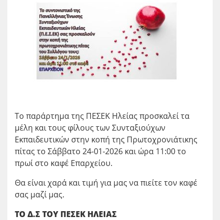
Το παράρτημα της ΠΕΣΕΚ Ηλείας προσκαλεί τα
μέλη και τους φίλους των Συνταξιούχων
Εκπαιδευτικών στην κοπή της Πρωτοχρονιάτικης
πίτας το Σάββατο 24-01-2026 και ώρα 11:00 το
πρωί στο καφέ Επαρχείου.
Θα είναι χαρά και τιμή για μας να πιείτε τον καφέ
σας μαζί μας.
ΤΟ Δ.Σ ΤΟΥ ΠΕΣΕΚ ΗΛΕΙΑΣ