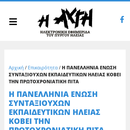
Αρχική
/
Επικαιρότητα
/
Η ΠΑΝΕΛΛΗΝΙΑ ΕΝΩΣΗ
ΣΥΝΤΑΞΙΟΥΧΩΝ ΕΚΠΑΙΔΕΥΤΙΚΩΝ ΗΛΕΙΑΣ ΚΟΒΕΙ
ΤΗΝ ΠΡΩΤΟΧΡΟΝΙΑΤΙΚΗ ΠΙΤΑ
Η ΠΑΝΕΛΛΗΝΙΑ ΕΝΩΣΗ
ΣΥΝΤΑΞΙΟΥΧΩΝ
ΕΚΠΑΙΔΕΥΤΙΚΩΝ ΗΛΕΙΑΣ
ΚΟΒΕΙ ΤΗΝ