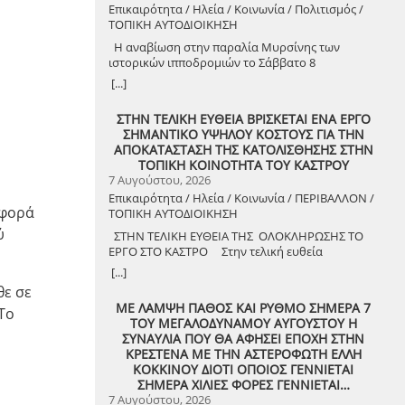
Επικαιρότητα / Ηλεία / Κοινωνία / Πολιτισμός /
ΤΟΠΙΚΗ ΑΥΤΟΔΙΟΙΚΗΣΗ
Η αναβίωση στην παραλία Μυρσίνης των
ιστορικών ιπποδρομιών το Σάββατο 8
Αυγούστου 2026
[...]
ΣΤΗΝ ΤΕΛΙΚΗ ΕΥΘΕΙΑ ΒΡΙΣΚΕΤΑΙ ΕΝΑ ΕΡΓΟ
ΣΗΜΑΝΤΙΚΟ ΥΨΗΛΟΥ ΚΟΣΤΟΥΣ ΓΙΑ ΤΗΝ
ΑΠΟΚΑΤΑΣΤΑΣΗ ΤΗΣ ΚΑΤΟΛΙΣΘΗΣΗΣ ΣΤΗΝ
ΤΟΠΙΚΗ ΚΟΙΝΟΤΗΤΑ ΤΟΥ ΚΑΣΤΡΟΥ
7 Αυγούστου, 2026
Επικαιρότητα / Ηλεία / Κοινωνία / ΠΕΡΙΒΑΛΛΟΝ /
αφορά
ΤΟΠΙΚΗ ΑΥΤΟΔΙΟΙΚΗΣΗ
ύ
ΣΤΗΝ ΤΕΛΙΚΗ ΕΥΘΕΙΑ ΤΗΣ ΟΛΟΚΛΗΡΩΣΗΣ ΤΟ
ΕΡΓΟ ΣΤΟ ΚΑΣΤΡΟ Στην τελική ευθεία
ολοκλήρωσης βρίσκεται το κρίσιμο έργο
[...]
αποκατάστασης της κατολίσθησης στην Τ.Κ.
θε σε
Κάστρου, προϋπολογισμού 1,25 εκατομμυρίων
ΜΕ ΛΑΜΨΗ ΠΑΘΟΣ ΚΑΙ ΡΥΘΜΟ ΣΗΜΕΡΑ 7
 Το
ευρώ. Έπειτα από αυτοψία που πραγματοποίησε
ΤΟΥ ΜΕΓΑΛΟΔΥΝΑΜΟΥ ΑΥΓΟΥΣΤΟΥ Η
ο Δήμαρχος Ανδραβίδας-Κυλλήνης, Γιάννης
ΣΥΝΑΥΛΙΑ ΠΟΥ ΘΑ ΑΦΗΣΕΙ ΕΠΟΧΗ ΣΤΗΝ
Λέντζας, μαζί με κλιμάκιο της Τεχνικής Υπηρεσίας
ΚΡΕΣΤΕΝΑ ΜΕ ΤΗΝ ΑΣΤΕΡΟΦΩΤΗ ΕΛΛΗ
και εκπροσώπους της δημοτικής αρχής,
ΚΟΚΚΙΝΟΥ ΔΙΟΤΙ ΟΠΟΙΟΣ ΓΕΝΝΙΕΤΑΙ
διαπιστώθηκε πως οι παρεμβάσεις προχωρούν
ΣΗΜΕΡΑ ΧΙΛΙΕΣ ΦΟΡΕΣ ΓΕΝΝΙΕΤΑΙ…
άμεσα και αυστηρά εντός των
7 Αυγούστου, 2026
χρονοδιαγραμμάτων. ​Το έργο χρηματοδοτείται