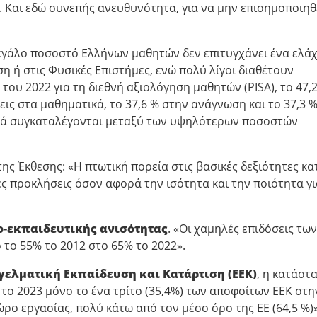
Και εδώ συνεπής ανευθυνότητα, για να μην επισημοποιηθ
Μεγάλο ποσοστό Ελλήνων μαθητών δεν επιτυγχάνει ένα ελά
 ή στις Φυσικές Επιστήμες, ενώ πολύ λίγοι διαθέτουν
ου 2022 για τη διεθνή αξιολόγηση μαθητών (PISA), το 47,
ις στα μαθηματικά, το 37,6 % στην ανάγνωση και το 37,3 %
υτά συγκαταλέγονται μεταξύ των υψηλότερων ποσοστών
ης Έκθεσης: «Η πτωτική πορεία στις βασικές δεξιότητες κα
ές προκλήσεις όσον αφορά την ισότητα και την ποιότητα γι
ο-εκπαιδευτικής ανισότητας
. «Οι χαμηλές επιδόσεις των
το 55% το 2012 στο 65% το 2022».
γελματική Εκπαίδευση και Κατάρτιση (ΕΕΚ)
, η κατάστ
, το 2023 μόνο το ένα τρίτο (35,4%) των αποφοίτων ΕΕΚ στη
ο εργασίας, πολύ κάτω από τον μέσο όρο της ΕΕ (64,5 %)»