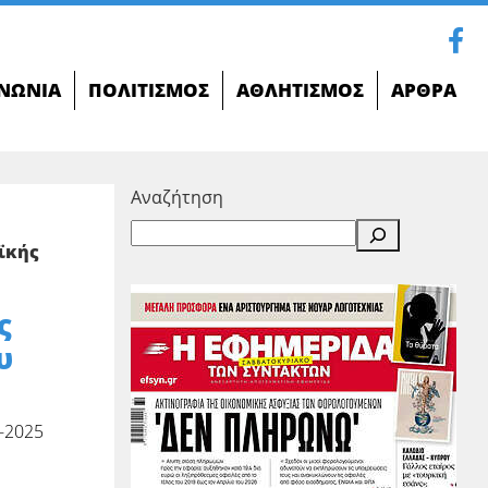
ΝΩΝΊΑ
ΠΟΛΙΤΙΣΜΌΣ
ΑΘΛΗΤΙΣΜΌΣ
ΆΡΘΡΑ
Αναζήτηση
ϊκής
ς
υ
-2025