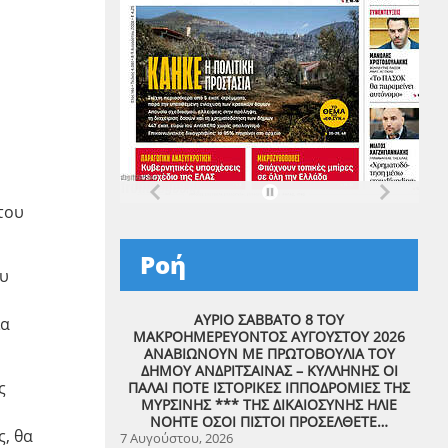
του
Ροή
ου
ΑΥΡΙΟ ΣΑΒΒΑΤΟ 8 ΤΟΥ
ία
ΜΑΚΡΟΗΜΕΡΕΥΟΝΤΟΣ ΑΥΓΟΥΣΤΟΥ 2026
ΑΝΑΒΙΩΝΟΥΝ ΜΕ ΠΡΩΤΟΒΟΥΛΙΑ ΤΟΥ
ΔΗΜΟΥ ΑΝΔΡΙΤΣΑΙΝΑΣ – ΚΥΛΛΗΝΗΣ ΟΙ
ς
ΠΑΛΑΙ ΠΟΤΕ ΙΣΤΟΡΙΚΕΣ ΙΠΠΟΔΡΟΜΙΕΣ ΤΗΣ
ΜΥΡΣΙΝΗΣ *** ΤΗΣ ΔΙΚΑΙΟΣΥΝΗΣ ΗΛΙΕ
ΝΟΗΤΕ ΟΣΟΙ ΠΙΣΤΟΙ ΠΡΟΣΕΛΘΕΤΕ…
ς, θα
7 Αυγούστου, 2026