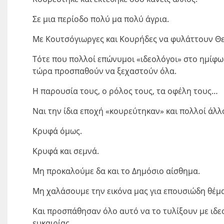
Σε μια περίοδο πολύ μα πολύ άγρια.
Με Κουτσόγιωργες και Κουρήδες να φυλάττουν Θε
Τότε που πολλοί επώνυμοι «ιδεολόγοι» στο ημίφω
τώρα προσπαθούν να ξεχαστούν όλα.
Η παρουσία τους, ο ρόλος τους, τα οφέλη τους…
Ναι την ίδια εποχή «κουρεύτηκαν» και πολλοί άλλο
Κρυφά όμως.
Κρυφά και σεμνά.
Μη προκαλούμε δα και το Δημόσιο αίσθημα.
Μη χαλάσουμε την εικόνα μας για επουσιώδη θέμ
Και προσπάθησαν όλο αυτό να το τυλίξουν με ιδε
ευκαιρίας.