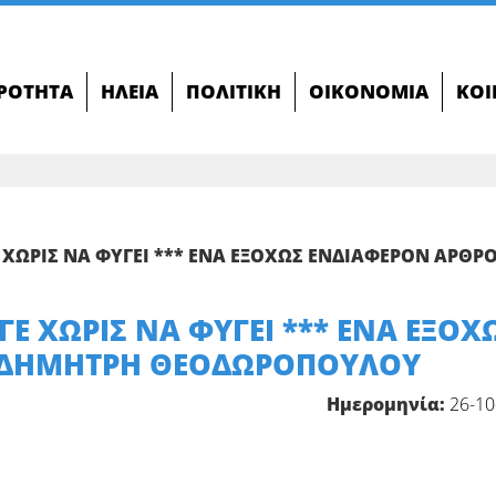
ΙΡΌΤΗΤΑ
ΗΛΕΊΑ
ΠΟΛΙΤΙΚΉ
ΟΙΚΟΝΟΜΊΑ
ΚΟΙ
ΧΩΡΙΣ ΝΑ ΦΥΓΕΙ *** ΕΝΑ ΕΞΟΧΩΣ ΕΝΔΙΑΦΕΡΟΝ ΑΡΘΡΟ
Ε ΧΩΡΙΣ ΝΑ ΦΥΓΕΙ *** ΕΝΑ ΕΞΟΧ
. ΔΗΜΗΤΡΗ ΘΕΟΔΩΡΟΠΟΥΛΟΥ
Ημερομηνία:
26-10