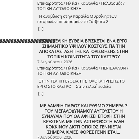
Επικαιρότητα / Ηλεία / Κοινωνία / Πολιτισμός /
ΤΟΠΙΚΗ ΑΥΤΟΔΙΟΙΚΗΣΗ
Η αναβίωση στην παραλία Μυρσίνης των
ιστορικών ιπποδρομιών το Σάββατο 8
Αυγούστου 2026
[...]
88888888888888888888
ΣΤΗΝ ΤΕΛΙΚΗ ΕΥΘΕΙΑ ΒΡΙΣΚΕΤΑΙ ΕΝΑ ΕΡΓΟ
ΣΗΜΑΝΤΙΚΟ ΥΨΗΛΟΥ ΚΟΣΤΟΥΣ ΓΙΑ ΤΗΝ
ΑΠΟΚΑΤΑΣΤΑΣΗ ΤΗΣ ΚΑΤΟΛΙΣΘΗΣΗΣ ΣΤΗΝ
ΤΟΠΙΚΗ ΚΟΙΝΟΤΗΤΑ ΤΟΥ ΚΑΣΤΡΟΥ
7 Αυγούστου, 2026
Επικαιρότητα / Ηλεία / Κοινωνία / ΠΕΡΙΒΑΛΛΟΝ /
ΤΟΠΙΚΗ ΑΥΤΟΔΙΟΙΚΗΣΗ
ΣΤΗΝ ΤΕΛΙΚΗ ΕΥΘΕΙΑ ΤΗΣ ΟΛΟΚΛΗΡΩΣΗΣ ΤΟ
ΕΡΓΟ ΣΤΟ ΚΑΣΤΡΟ Στην τελική ευθεία
ολοκλήρωσης βρίσκεται το κρίσιμο έργο
[...]
αποκατάστασης της κατολίσθησης στην Τ.Κ.
Κάστρου, προϋπολογισμού 1,25 εκατομμυρίων
ΜΕ ΛΑΜΨΗ ΠΑΘΟΣ ΚΑΙ ΡΥΘΜΟ ΣΗΜΕΡΑ 7
ευρώ. Έπειτα από αυτοψία που πραγματοποίησε
ΤΟΥ ΜΕΓΑΛΟΔΥΝΑΜΟΥ ΑΥΓΟΥΣΤΟΥ Η
ο Δήμαρχος Ανδραβίδας-Κυλλήνης, Γιάννης
ΣΥΝΑΥΛΙΑ ΠΟΥ ΘΑ ΑΦΗΣΕΙ ΕΠΟΧΗ ΣΤΗΝ
Λέντζας, μαζί με κλιμάκιο της Τεχνικής Υπηρεσίας
ΚΡΕΣΤΕΝΑ ΜΕ ΤΗΝ ΑΣΤΕΡΟΦΩΤΗ ΕΛΛΗ
και εκπροσώπους της δημοτικής αρχής,
ΚΟΚΚΙΝΟΥ ΔΙΟΤΙ ΟΠΟΙΟΣ ΓΕΝΝΙΕΤΑΙ
διαπιστώθηκε πως οι παρεμβάσεις προχωρούν
ΣΗΜΕΡΑ ΧΙΛΙΕΣ ΦΟΡΕΣ ΓΕΝΝΙΕΤΑΙ…
άμεσα και αυστηρά εντός των
7 Αυγούστου, 2026
χρονοδιαγραμμάτων. ​Το έργο χρηματοδοτείται