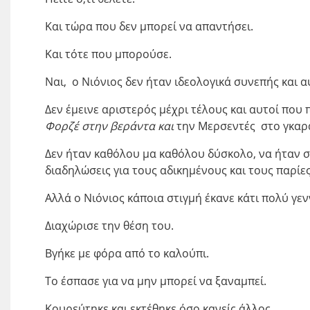
Και τώρα που δεν μπορεί να απαντήσει.
Και τότε που μπορούσε.
Ναι, ο Νιόνιος δεν ήταν ιδεολογικά συνεπής και α
Δεν έμεινε αριστερός μέχρι τέλους και αυτοί που
Φορζέ στην βεράντα και
την Μερσεντές στο γκαρά
Δεν ήταν καθόλου μα καθόλου δύσκολο, να ήταν στ
διαδηλώσεις για τους αδικημένους και τους παρίε
Αλλά ο Νιόνιος κάποια στιγμή έκανε κάτι πολύ γεν
Διαχώρισε την θέση του.
Βγήκε με φόρα από το καλούπι.
Το έσπασε για να μην μπορεί να ξαναμπεί.
Κουρεύτηκε και εκτέθηκε όσο κανείς άλλος.