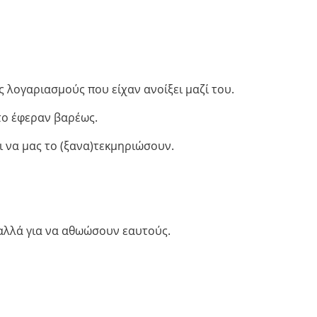
ς λογαριασμούς που είχαν ανοίξει μαζί του.
 το έφεραν βαρέως.
ι να μας το (ξανα)τεκμηριώσουν.
 αλλά για να αθωώσουν εαυτούς.