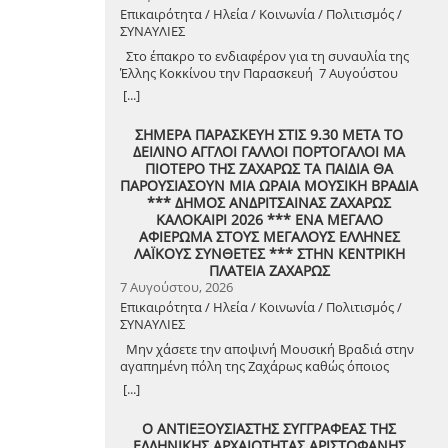
Επικαιρότητα / Ηλεία / Κοινωνία / Πολιτισμός /
από το Εθνικό Πρόγραμμα Ανάπτυξης και στο
ΣΥΝΑΥΛΙΕΣ
πλαίσιο των εξειδικευμένων εργασιών
πραγματοποιήθηκαν εκσκαφές για την
Στο έπακρο το ενδιαφέρον για τη συναυλία της
απομάκρυνση των χαλαρών εδαφών,
Έλλης Κοκκίνου την Παρασκευή 7 Αυγούστου
κατασκευάστηκε ισχυρός τοίχος αντιστήριξης και
στις 21:30 μετά το δειλινό! Με λάμψη, πάθος και
[...]
τοποθετήθηκε γεωύφασμα οπλισμένης γης, και
ρυθμό! Στο χώρο Γιορτής Σταφίδας Κρεστένων με
συρματοκιβώτια καθώς και οπλισμένο επίχωμα
διοργανωτή το Δήμο Ανδρίτσαινας-Κρεστένων
ΣΗΜΕΡΑ ΠΑΡΑΣΚΕΥΗ ΣΤΙΣ 9.30 ΜΕΤΑ ΤΟ
με ειδικό κοκκώδες υλικό. ​Ο Δήμαρχος Γιάννης
Στο κατακόρυφο φτάνει το ενδιαφέρον του
ΔΕΙΛΙΝΟ ΑΓΓΛΟΙ ΓΑΛΛΟΙ ΠΟΡΤΟΓΑΛΟΙ ΜΑ
Λέντζας δήλωσε ικανοποιημένος από την εξέλιξη
κοινού στην Ηλεία, αλλά και γενικότερα, για τη
ΠΙΟΤΕΡΟ ΤΗΣ ΖΑΧΑΡΩΣ ΤΑ ΠΑΙΔΙΑ ΘΑ
των εργασιών, στέλνοντας παράλληλα το μήνυμα
δωρεάν συναυλία της δημοφιλούς ερμηνεύτριας
ΠΑΡΟΥΣΙΑΣΟΥΝ ΜΙΑ ΩΡΑΙΑ ΜΟΥΣΙΚΗ ΒΡΑΔΙΑ
για τη συνέχεια: ​«Δεν σταματάμε εδώ. Συνεχίζουμε
Έλλης Κοκκίνου, την Παρασκευή 7 Αυγούστου
*** ΔΗΜΟΣ ΑΝΔΡΙΤΣΑΙΝΑΣ ΖΑΧΑΡΩΣ
δυναμικά με έργα σε κάθε γωνιά του Δήμου μας.
2026 και ώρα 21:30, στο χώρο της Γιορτής
ΚΑΛΟΚΑΙΡΙ 2026 *** ΕΝΑ ΜΕΓΑΛΟ
Στόχος μας είναι ο Δήμος Ανδραβίδας-Κυλλήνης
Σταφίδας Κρεστένων. Πρόκειται για μια ακόμη
ΑΦΙΕΡΩΜΑ ΣΤΟΥΣ ΜΕΓΑΛΟΥΣ ΕΛΛΗΝΕΣ
να παραμείνει ένα ζωντανό εργοτάξιο
σημαντική εκδήλωση που προσφέρει στους
ΛΑΪΚΟΥΣ ΣΥΝΘΕΤΕΣ *** ΣΤΗΝ ΚΕΝΤΡΙΚΗ
δημιουργίας. Με σωστό προγραμματισμό και
πολίτες ο Δήμος Ανδρίτσαινας-Κρεστένων, με
ΠΛΑΤΕΙΑ ΖΑΧΑΡΩΣ
διεκδίκηση, δίνουμε οριστικές, σύγχρονες και
κορυφαία πρόσωπα της Ελληνικής μουσικής
7 Αυγούστου, 2026
ασφαλείς λύσεις, κάνοντας πράξη τη θωράκιση
σκηνής, με σκοπό την αυθεντική διασκέδαση σε
των υποδομών μας και την ουσιαστική
Επικαιρότητα / Ηλεία / Κοινωνία / Πολιτισμός /
μια ιδιαίτερα δύσκολη περίοδο για την
προστασία των πολιτών.»
ΣΥΝΑΥΛΙΕΣ
οικονομία στη χώρα μας. Ήδη μεγάλος αριθμός
κατοίκων, ετεροδημοτών αλλά και επισκεπτών
Μην χάσετε την αποψινή Μουσική Βραδιά στην
έχουν εκδηλώσει έντονο ενδιαφέρον
αγαπημένη πόλη της Ζαχάρως καθώς όποιος
προκειμένου να παρακολουθήσουν τη συναυλία
γεννιέται σήμερα χίλιες φορές γεννιέται!
[...]
της Έλλης Κοκκίνου, η οποία και αυτό το
καλοκαίρι συνεχίζει τη μεγάλη της περιοδεία και
Ο ΑΝΤΙΕΞΟΥΣΙΑΣΤΗΣ ΣΥΓΓΡΑΦΕΑΣ ΤΗΣ
τη σταθερή σχέση αγάπης και επικοινωνίας με το
ΕΛΛΗΝΙΚΗΣ ΑΡΧΑΙΟΤΗΤΑΣ ΑΡΙΣΤΟΦΑΝΗΣ
κοινό, που την ακολουθεί πιστά εδώ και χρόνια.