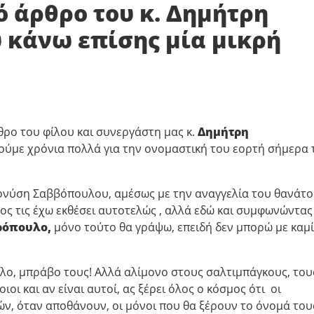
ό άρθρο του κ. Δημήτρη
κάνω επίσης μία μικρή
θρο του φίλου και συνεργάστη μας κ.
Δημήτρη
θούμε χρόνια πολλά για την ονομαστική του εορτή σήμερα 
ιονύση Σαββόπουλου, αμέσως με την αναγγελία του θανάτ
ς τις έχω εκθέσει αυτοτελώς , αλλά εδώ και συμφωνώντας
ρόπουλο,
μόνο τούτο θα γράψω, επειδή δεν μπορώ με καμ
λο, μπράβο τους! Αλλά αλίμονο στους σαλτιμπάγκους, του
οι και αν είναι αυτοί, ας ξέρει όλος ο κόσμος ότι οι
ν, όταν αποθάνουν, οι μόνοι που θα ξέρουν το όνομά του