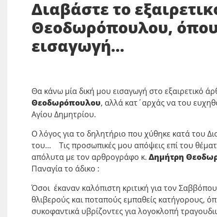
Διαβάστε το εξαιρετικ
Θεοδωρόπουλου, όπου 
εισαγωγή…
Θα κάνω μία δική μου εισαγωγή στο εξαιρετικό άρ
Θεοδωρόπουλου
, αλλά κατ΄αρχάς να του ευχη
Αγίου Δημητρίου.
Ο λόγος για το δηλητήριο που χύθηκε κατά του Δ
του… Τις προσωπικές μου απόψεις επί του θέματο
απόλυτα με τον αρθρογράφο κ.
Δημήτρη Θεοδω
Παναγία το άδικο :
Όσοι έκαναν καλόπιστη κριτική για τον Σαββόπου
θλιβερούς και ποταπούς εμπαθείς κατήγορους, όποι
συκοφαντικά υβρίζοντες για λογοκλοπή τραγουδιώ