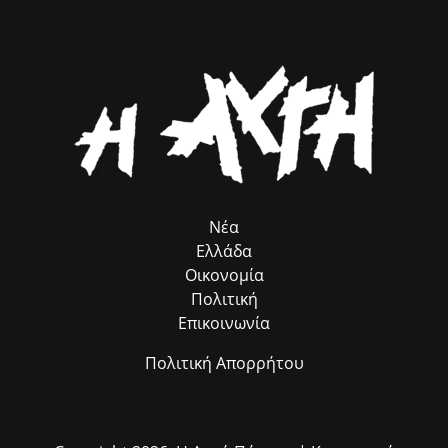
Ρομά κ. Νίκο Μπατζαλή, για την ακριβή μεταφορά των αναγκών από
το πεδίο. Η συλλογική αυτή προσπάθεια αποδεικνύει στην πράξη ότι
η ομαδική δουλειά φέρνει απτά αποτελέσματα για όλους τους
δημότες μας.»
Νέα
Ελλάδα
Οικονομία
Πολιτική
Επικοινωνία
Πολιτική Απορρήτου